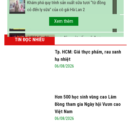
Khám phá quy trình sản xuất sữa tươi “từ đồng
cỏ đến ly sữa” của cô gái Hà Lan 2
FBNC - Ngành sữa hướng tới mục tiêu 3,4 tỷ lít
Xem thêm
sữa vào năm 2025
(VTC14) - Sữa ngoại, động vật sống sẽ được
TIN ĐỌC NHIỀU
miễn thuế nhập khẩu
Tp. HCM: Giá thực phẩm, rau xanh
hạ nhiệt
06/08/2026
Hơn 500 học sinh vùng cao Lâm
Đồng tham gia Ngày hội Vươn cao
Việt Nam
06/08/2026