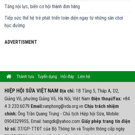
Tăng nội lực, biến cơ hội thành đơn hàng
Tiếp sức thế hệ trẻ phát triển toàn diện ngay từ những sân chơi
học đường
ADVERTISMENT
Thành tựu
Tuyển dụng
Hỏi đáp
Liên hệ
HIỆP HỘI SỮA VIỆT NAM
Địa chỉ:
1B Tầng 5, Tháp A, D2,
Giảng Võ, phường Giảng Võ, Hà Nội, Việt Nam
Điện thoại/Fax:
+84
4 3 233.6079
Email:
vanphong@vda.org.vn
Chịu trách nhiệm
chính:
Ông Trần Quang Trung - Chủ tịch Hiệp hội Sữa, Mobile:
0904329955, Email: hangdk@yahoo.com
Giấy phép trang tin điện
tử số:
37/GP-TTĐT của Bộ Thông tin và Truyền thông cấp ngày