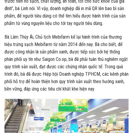
trước tiên nó sạch, chất lượng, an toàn, tốt cho sức khỏe của gia
đình”, bà Linh nói. Vì vậy, doanh nghiệp đã in mã QR lên bao bì sản
phẩm, để người tiêu dùng có thể tìm hiểu được hành trình của sản
phẩm từ vùng nguyên liệu cho tới tay người tiêu dùng.
Bà Lâm Thúy Ái, Chủ tịch Mebifarm kể lại hành trình của thương
hiệu trứng sạch Mebifarm từ năm 2014 đến nay. Bà cho biết, để
được công nhận là sản phẩm xanh, được tiếp sức bởi hệ thống
phân phối uy tín như Saigon Co.op, bà đã phải tuân thủ nghiêm ngặt
quy trình sản xuất, đạt được các chứng nhận quốc tế. Trong quá
trình đó, bà đã được Hiệp hội Doanh nghiệp TPHCM, các kênh phân
phối hỗ trợ để hoàn thiện hơn quy trình sản xuất theo hướng xanh,
bền vững, đáp ứng các tiêu chí khắt khe hiện nay.