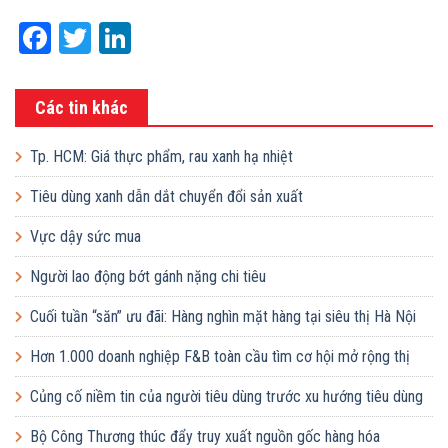
Facebook
Twitter
LinkedIn
Các tin khác
Tp. HCM: Giá thực phẩm, rau xanh hạ nhiệt
Tiêu dùng xanh dẫn dắt chuyển đổi sản xuất
Vực dậy sức mua
Người lao động bớt gánh nặng chi tiêu
Cuối tuần “săn” ưu đãi: Hàng nghìn mặt hàng tại siêu thị Hà Nội
giảm giá sâu
Hơn 1.000 doanh nghiệp F&B toàn cầu tìm cơ hội mở rộng thị
trường tại Việt Nam
Củng cố niềm tin của người tiêu dùng trước xu hướng tiêu dùng
xanh
Bộ Công Thương thúc đẩy truy xuất nguồn gốc hàng hóa