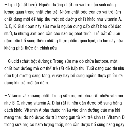
– Lipid (chất béo): Nguồn dưỡng chất có vai trò sản sinh năng
lượng quan trọng nhất cho trẻ. Nhóm chất béo còn có vai trò làm
chất dung môi để hấp thụ một số dưỡng chất khác như vitamin A,
D, E, K. Giai đoạn này sữa mẹ là nguồn cung cấp chất béo dồi dào
nhất, là những axit béo cần cho não bộ phát triển. Trẻ bắt đầu ăn
dặm cần bổ sung thêm những thực phẩm giàu lipid, do lúc này sữa
không phải thức ăn chính nữa.
– Glucid (chất bột đường): Trong sữa mẹ có chứa lactose, một
chất bột đường mà cơ thể trẻ rất dễ hấp thu. Tuổi càng cao thì nhu
cầu bột đường càng tăng, vì vậy hãy bổ sung nguồn thực phẩm đa
dạng khi trẻ mới ăn dặm.
– Vitamin và khoáng chất: Trong sữa mẹ có chứa rất nhiều vitamin
như B, C, nhưng vitamin A, D lại rất ít, nên cần được bổ sung bằng
cách khác. Vitamin A phụ thuộc nhiều vào dinh dưỡng của mẹ khi
mang thai, do nó được dự trữ trong gan từ khi trẻ sinh ra. Vitamin D
trong sữa mẹ có hàm lượng thấp, nên cần được bổ sung hàng ngày