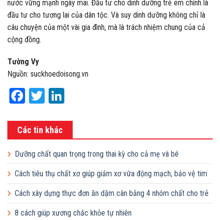
nước vững mạnh ngày mai. Đầu tư cho dinh dưỡng trẻ em chính là
đầu tư cho tương lai của dân tộc. Và suy dinh dưỡng không chỉ là
câu chuyện của một vài gia đình, mà là trách nhiệm chung của cả
cộng đồng.
Tường Vy
Nguồn: suckhoedoisong.vn
Facebook
Twitter
LinkedIn
Các tin khác
Dưỡng chất quan trọng trong thai kỳ cho cả mẹ và bé
Cách tiêu thụ chất xơ giúp giảm xơ vữa động mạch, bảo vệ tim
mạch
Cách xây dựng thực đơn ăn dặm cân bằng 4 nhóm chất cho trẻ
8 cách giúp xương chắc khỏe tự nhiên