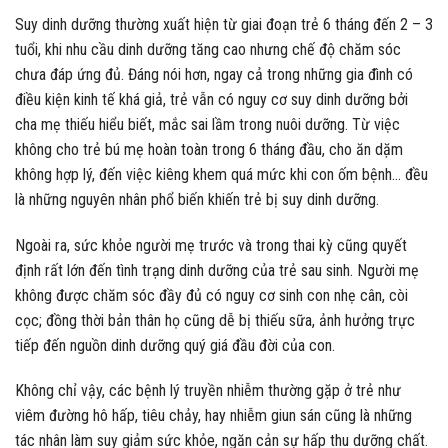
Suy dinh dưỡng thường xuất hiện từ giai đoạn trẻ 6 tháng đến 2 – 3
tuổi, khi nhu cầu dinh dưỡng tăng cao nhưng chế độ chăm sóc
chưa đáp ứng đủ. Đáng nói hơn, ngay cả trong những gia đình có
điều kiện kinh tế khá giả, trẻ vẫn có nguy cơ suy dinh dưỡng bởi
cha mẹ thiếu hiểu biết, mắc sai lầm trong nuôi dưỡng. Từ việc
không cho trẻ bú mẹ hoàn toàn trong 6 tháng đầu, cho ăn dặm
không hợp lý, đến việc kiêng khem quá mức khi con ốm bệnh… đều
là những nguyên nhân phổ biến khiến trẻ bị suy dinh dưỡng.
Ngoài ra, sức khỏe người mẹ trước và trong thai kỳ cũng quyết
định rất lớn đến tình trạng dinh dưỡng của trẻ sau sinh. Người mẹ
không được chăm sóc đầy đủ có nguy cơ sinh con nhẹ cân, còi
cọc; đồng thời bản thân họ cũng dễ bị thiếu sữa, ảnh hưởng trực
tiếp đến nguồn dinh dưỡng quý giá đầu đời của con.
Không chỉ vậy, các bệnh lý truyền nhiễm thường gặp ở trẻ như
viêm đường hô hấp, tiêu chảy, hay nhiễm giun sán cũng là những
tác nhân làm suy giảm sức khỏe, ngăn cản sự hấp thu dưỡng chất.