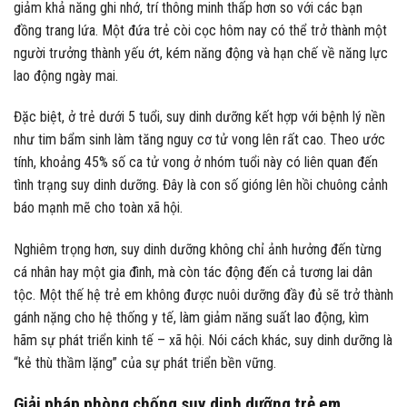
giảm khả năng ghi nhớ, trí thông minh thấp hơn so với các bạn
đồng trang lứa. Một đứa trẻ còi cọc hôm nay có thể trở thành một
người trưởng thành yếu ớt, kém năng động và hạn chế về năng lực
lao động ngày mai.
Đặc biệt, ở trẻ dưới 5 tuổi, suy dinh dưỡng kết hợp với bệnh lý nền
như tim bẩm sinh làm tăng nguy cơ tử vong lên rất cao. Theo ước
tính, khoảng 45% số ca tử vong ở nhóm tuổi này có liên quan đến
tình trạng suy dinh dưỡng. Đây là con số gióng lên hồi chuông cảnh
báo mạnh mẽ cho toàn xã hội.
Nghiêm trọng hơn, suy dinh dưỡng không chỉ ảnh hưởng đến từng
cá nhân hay một gia đình, mà còn tác động đến cả tương lai dân
tộc. Một thế hệ trẻ em không được nuôi dưỡng đầy đủ sẽ trở thành
gánh nặng cho hệ thống y tế, làm giảm năng suất lao động, kìm
hãm sự phát triển kinh tế – xã hội. Nói cách khác, suy dinh dưỡng là
“kẻ thù thầm lặng” của sự phát triển bền vững.
Giải pháp phòng chống suy dinh dưỡng trẻ em