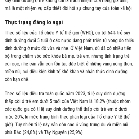
suy dinh dưỡng ở trẻ không chỉ là trách nhiệm của riêng gia đình,
mà là một nhiệm vụ cấp thiết đòi hỏi sự chung tay của toàn xã hội.
Thực trạng đáng lo ngại
Theo số liệu của Tổ chức Y tế thế giới (WHO), có tới 54% trẻ suy
dinh dưỡng dưới 5 tuổi ở các nước đang phát triển tử vong do thiếu
dinh dưỡng ở mức độ vừa và nhẹ. Ở Việt Nam, dù đã có nhiều tiến
bộ trong chăm sóc sức khỏe bà mẹ, trẻ em, nhưng tình trạng trẻ
còi cọc, nhẹ cân vẫn còn tồn tại, đặc biệt ở những vùng nông thôn,
miền núi, nơi điều kiện kinh tế khó khăn và nhận thức dinh dưỡng
còn hạn chế.
Theo số liệu điều tra toàn quốc năm 2023, tỉ lệ suy dinh dưỡng
thấp còi ở trẻ em dưới 5 tuổi của Việt Nam là 18,2% (thuộc nhóm
các quốc gia có tỉ lệ suy dinh dưỡng thể thấp còi trẻ em ở dưới
mức 20%, là mức trung bình theo phân loại của Tổ chức Y tế thế
giới). Tuy nhiên tỉ lệ này vẫn còn cao ở vùng trung du và miền núi
phía Bắc (24,8%) và Tây Nguyên (25,9%).