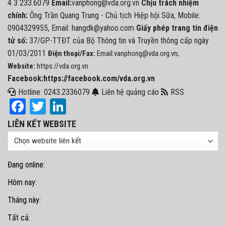
4 3 233.6079
Email:
vanphong@vda.org.vn
Chịu trách nhiệm
chính:
Ông Trần Quang Trung - Chủ tịch Hiệp hội Sữa, Mobile:
0904329955, Email: hangdk@yahoo.com
Giấy phép trang tin điện
tử số:
37/GP-TTĐT của Bộ Thông tin và Truyền thông cấp ngày
01/03/2011
Điện thoại/Fax:
Email:vanphong@vda.org.vn;
Website:
https://vda.org.vn
Facebook:https://facebook.com/vda.org.vn
Hotline: 0243.2336079
Liên hệ quảng cáo
RSS
Facebook
Twitter
LinkedIn
LIÊN KẾT WEBSITE
Đang online:
Hôm nay:
Tháng này:
Tất cả: