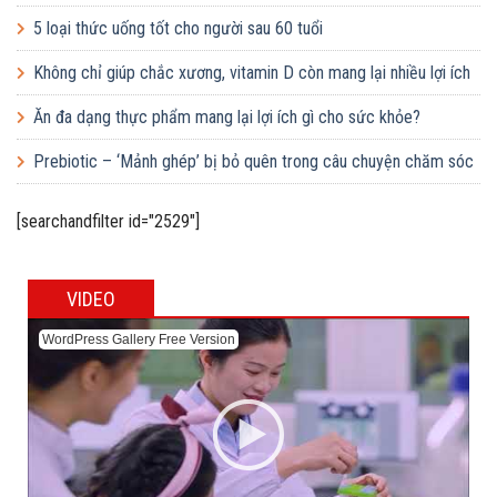
5 loại thức uống tốt cho người sau 60 tuổi
Không chỉ giúp chắc xương, vitamin D còn mang lại nhiều lợi ích
bất ngờ
Ăn đa dạng thực phẩm mang lại lợi ích gì cho sức khỏe?
Prebiotic – ‘Mảnh ghép’ bị bỏ quên trong câu chuyện chăm sóc
sức khỏe đường ruột
[searchandfilter id="2529"]
VIDEO
WordPress Gallery Free Version