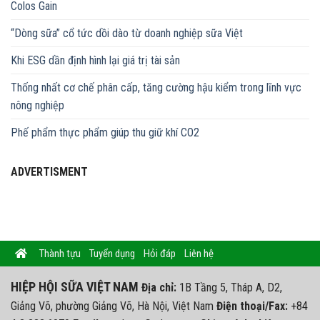
Colos Gain
“Dòng sữa” cổ tức dồi dào từ doanh nghiệp sữa Việt
Khi ESG dần định hình lại giá trị tài sản
Thống nhất cơ chế phân cấp, tăng cường hậu kiểm trong lĩnh vực
nông nghiệp
Phế phẩm thực phẩm giúp thu giữ khí CO2
ADVERTISMENT
Thành tựu
Tuyển dụng
Hỏi đáp
Liên hệ
HIỆP HỘI SỮA VIỆT NAM
Địa chỉ:
1B Tầng 5, Tháp A, D2,
Giảng Võ, phường Giảng Võ, Hà Nội, Việt Nam
Điện thoại/Fax:
+84