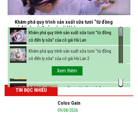
Khám phá quy trình sản xuất sữa tươi “từ đồng
cỏ đến ly sữa” của cô gái Hà Lan
Khám phá quy trình sản xuất sữa tươi “từ đồng
cỏ đến ly sữa” của cô gái Hà Lan
Khám phá quy trình sản xuất sữa tươi “từ đồng
cỏ đến ly sữa” của cô gái Hà Lan 2
FBNC - Ngành sữa hướng tới mục tiêu 3,4 tỷ lít
Xem thêm
sữa vào năm 2025
(VTC14) - Sữa ngoại, động vật sống sẽ được
TIN ĐỌC NHIỀU
miễn thuế nhập khẩu
Colos Gain
09/08/2026