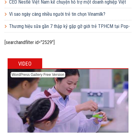
em Việt của Vinamilk
CEO Nestlé Việt Nam kể chuyện hỗ trợ một doanh nghiệp Việt
tăng quy mô gấp 10 lần
Vì sao ngày càng nhiều người trẻ tin chọn Vinamilk?
Thương hiệu sữa gần 7 thập kỷ gặp gỡ giới trẻ TP.HCM tại Pop-
up ‘Thưởng vị hè’
[searchandfilter id="2529"]
VIDEO
WordPress Gallery Free Version