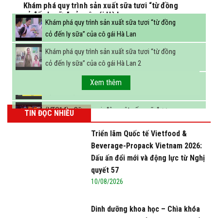
Khám phá quy trình sản xuất sữa tươi “từ đồng
cỏ đến ly sữa” của cô gái Hà Lan
Khám phá quy trình sản xuất sữa tươi “từ đồng
cỏ đến ly sữa” của cô gái Hà Lan
Khám phá quy trình sản xuất sữa tươi “từ đồng
cỏ đến ly sữa” của cô gái Hà Lan 2
FBNC - Ngành sữa hướng tới mục tiêu 3,4 tỷ lít
Xem thêm
sữa vào năm 2025
(VTC14) - Sữa ngoại, động vật sống sẽ được
TIN ĐỌC NHIỀU
miễn thuế nhập khẩu
Triển lãm Quốc tế Vietfood &
Beverage-Propack Vietnam 2026:
Dấu ấn đổi mới và động lực từ Nghị
quyết 57
10/08/2026
Dinh dưỡng khoa học – Chìa khóa