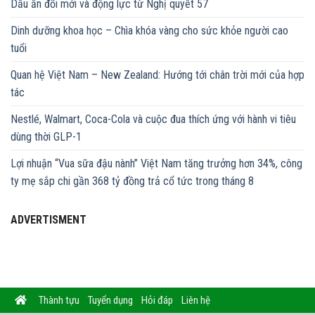
Dấu ấn đổi mới và động lực từ Nghị quyết 57
Dinh dưỡng khoa học – Chìa khóa vàng cho sức khỏe người cao
tuổi
Quan hệ Việt Nam – New Zealand: Hướng tới chân trời mới của hợp
tác
Nestlé, Walmart, Coca-Cola và cuộc đua thích ứng với hành vi tiêu
dùng thời GLP-1
Lợi nhuận “Vua sữa đậu nành” Việt Nam tăng trưởng hơn 34%, công
ty mẹ sắp chi gần 368 tỷ đồng trả cổ tức trong tháng 8
ADVERTISMENT
Thành tựu
Tuyển dụng
Hỏi đáp
Liên hệ