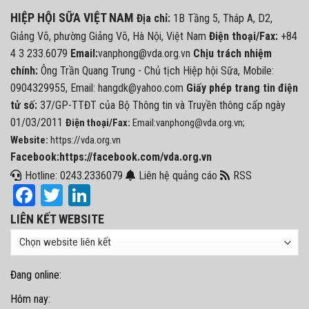
HIỆP HỘI SỮA VIỆT NAM
Địa chỉ:
1B Tầng 5, Tháp A, D2,
Giảng Võ, phường Giảng Võ, Hà Nội, Việt Nam
Điện thoại/Fax:
+84
4 3 233.6079
Email:
vanphong@vda.org.vn
Chịu trách nhiệm
chính:
Ông Trần Quang Trung - Chủ tịch Hiệp hội Sữa, Mobile:
0904329955, Email: hangdk@yahoo.com
Giấy phép trang tin điện
tử số:
37/GP-TTĐT của Bộ Thông tin và Truyền thông cấp ngày
01/03/2011
Điện thoại/Fax:
Email:vanphong@vda.org.vn;
Website:
https://vda.org.vn
Facebook:https://facebook.com/vda.org.vn
Hotline: 0243.2336079
Liên hệ quảng cáo
RSS
Facebook
Twitter
LinkedIn
LIÊN KẾT WEBSITE
Đang online:
Hôm nay: