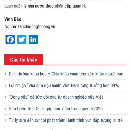
quan quản lý nhà nước theo phân cấp quản lý.
Vĩnh Bảo
Nguồn: tapchicongthuong.vn
Facebook
Twitter
LinkedIn
Các tin khác
Dinh dưỡng khoa học – Chìa khóa vàng cho sức khỏe người cao
tuổi
Lợi nhuận “Vua sữa đậu nành” Việt Nam tăng trưởng hơn 34%,
công ty mẹ sắp chi gần 368 tỷ đồng trả cổ tức trong tháng 8
“Dòng sữa” cổ tức dồi dào từ doanh nghiệp sữa Việt
Sữa Quốc tế LOF lãi gấp hơn 7 lần trong quý II/2026
Từ ly sữa đến cơ hội phát triển: Hành trình vun đắp tương lai trẻ