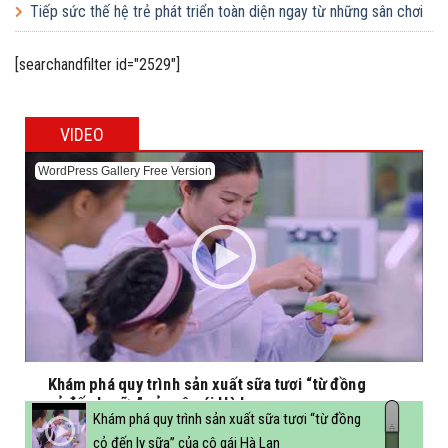
tăng quy mô gấp 10 lần
Vì sao ngày càng nhiều người trẻ tin chọn Vinamilk?
Thương hiệu sữa gần 7 thập kỷ gặp gỡ giới trẻ TP.HCM tại Pop-
up ‘Thưởng vị hè’
Hơn 500 học sinh vùng cao Lâm Đồng tham gia Ngày hội Vươn
cao Việt Nam
Tiếp sức thế hệ trẻ phát triển toàn diện ngay từ những sân chơi
học đường
[searchandfilter id="2529"]
VIDEO
WordPress Gallery Free Version