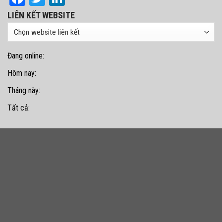
01/03/2011
Điện thoại/Fax:
Email:vanphong@vda.org.vn;
Website:
https://vda.org.vn
Facebook:https://facebook.com/vda.org.vn
Hotline: 0243.2336079
Liên hệ quảng cáo
RSS
Facebook
Twitter
LinkedIn
LIÊN KẾT WEBSITE
Đang online:
Hôm nay:
Tháng này:
Tất cả: