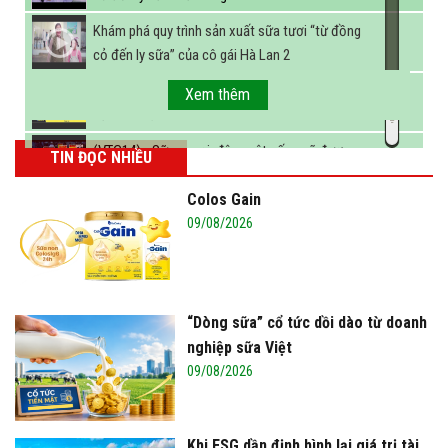
Khám phá quy trình sản xuất sữa tươi “từ đồng
cỏ đến ly sữa” của cô gái Hà Lan
Khám phá quy trình sản xuất sữa tươi “từ đồng
cỏ đến ly sữa” của cô gái Hà Lan
Khám phá quy trình sản xuất sữa tươi “từ đồng
cỏ đến ly sữa” của cô gái Hà Lan 2
FBNC - Ngành sữa hướng tới mục tiêu 3,4 tỷ lít
Xem thêm
sữa vào năm 2025
(VTC14) - Sữa ngoại, động vật sống sẽ được
TIN ĐỌC NHIỀU
miễn thuế nhập khẩu
Colos Gain
09/08/2026