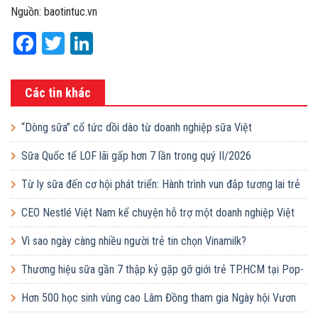
kết quả từ một nghiên cứu khoa học quy mô và bài bản như thế
này tiếp tục là cơ sở để ngày càng nhiều hơn nữa các bậc cha mẹ
lựa chọn sản phẩm như một giải pháp dinh dưỡng toàn diện cho bé.
TTDT
Nguồn: baotintuc.vn
Facebook
Twitter
LinkedIn
Các tin khác
“Dòng sữa” cổ tức dồi dào từ doanh nghiệp sữa Việt
Sữa Quốc tế LOF lãi gấp hơn 7 lần trong quý II/2026
Từ ly sữa đến cơ hội phát triển: Hành trình vun đắp tương lai trẻ
em Việt của Vinamilk
CEO Nestlé Việt Nam kể chuyện hỗ trợ một doanh nghiệp Việt