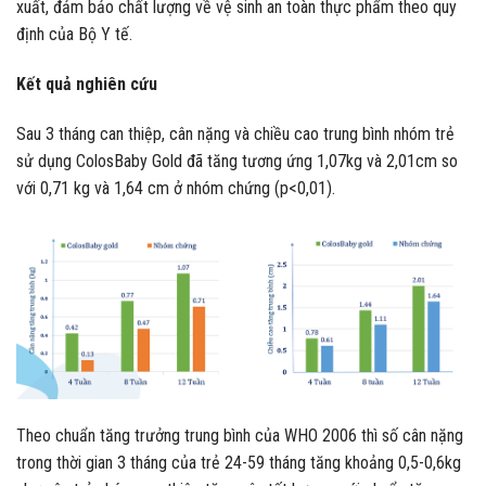
thường
Nhóm chứng (n=304): trẻ duy trì chế độ ăn bình thường
Sản phẩm nghiên cứu là ColosBaby Gold, do công ty VitaDairy sản
xuất, đảm bảo chất lượng về vệ sinh an toàn thực phẩm theo quy
định của Bộ Y tế.
Kết quả nghiên cứu
Sau 3 tháng can thiệp, cân nặng và chiều cao trung bình nhóm trẻ
sử dụng ColosBaby Gold đã tăng tương ứng 1,07kg và 2,01cm so
với 0,71 kg và 1,64 cm ở nhóm chứng (p<0,01).