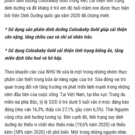
phẩm dinh dưỡng ColosBaby Gold trong việc cải thiện tình trạng
dinh dưỡng và đề kháng ở trẻ em độ tuổi mầm non được thực hiện
bởi Viện Dinh Dưỡng quốc gia năm 2020 đã chứng minh:
* Sử dụng sản phẩm dinh dưỡng Colosbaby Gold giúp cải thiện
cân nặng, tăng chiều cao và chỉ số nhân trắc.
* Sử dụng Colosbaby Gold cải thiện tình trạng biếng ăn, tăng
miễn dịch tiêu hoá và hô hấp.
Theo khuyến cáo của WHO thì sữa là một trong những nhóm thực
phẩm cần thiết trong bữa ăn hàng ngày của trẻ. Sữa đóng vai trò
quan trọng đối với tăng trưởng và phát triển lành mạnh trong những
năm đầu tiên của cuộc sống. Tại Việt Nam, tại khu vực Trung du
miền núi phía Bắc, tỷ lệ SDD ở trẻ dưới 5 tuổi vẫn ở mức đáng báo
động (nhẹ cân 16,3%, thấp còi 27,1%, gầy còm 6,5%). Thái Nguyên
cũng chịu ảnh hưởng tương tự. Bên cạnh đó, tình trạng suy dinh
dưỡng do thiếu vi chất như thiếu máu (19,6% năm 2020) và thiếu
kẽm (58% năm 2020) rất phổ biến. Một trong những nguyên nhân