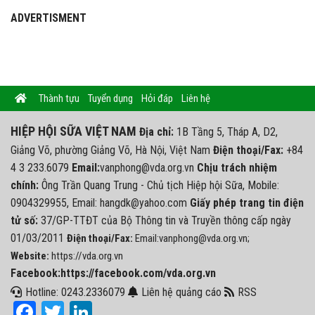
Thống nhất cơ chế phân cấp, tăng cường hậu kiểm trong lĩnh vực
nông nghiệp
Phế phẩm thực phẩm giúp thu giữ khí CO2
ADVERTISMENT
Thành tựu
Tuyển dụng
Hỏi đáp
Liên hệ
HIỆP HỘI SỮA VIỆT NAM
Địa chỉ:
1B Tầng 5, Tháp A, D2,
Giảng Võ, phường Giảng Võ, Hà Nội, Việt Nam
Điện thoại/Fax:
+84
4 3 233.6079
Email:
vanphong@vda.org.vn
Chịu trách nhiệm
chính:
Ông Trần Quang Trung - Chủ tịch Hiệp hội Sữa, Mobile:
0904329955, Email: hangdk@yahoo.com
Giấy phép trang tin điện
tử số:
37/GP-TTĐT của Bộ Thông tin và Truyền thông cấp ngày