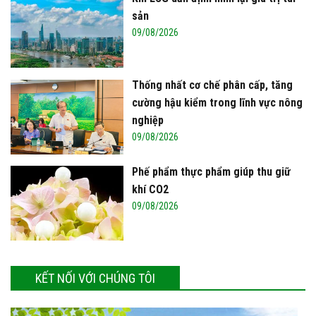
“Dòng sữa” cổ tức dồi dào từ doanh
nghiệp sữa Việt
09/08/2026
Khi ESG dần định hình lại giá trị tài
sản
09/08/2026
Thống nhất cơ chế phân cấp, tăng
cường hậu kiểm trong lĩnh vực nông
nghiệp
09/08/2026
Phế phẩm thực phẩm giúp thu giữ
khí CO2
09/08/2026