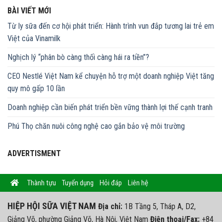
BÀI VIẾT MỚI
Từ ly sữa đến cơ hội phát triển: Hành trình vun đắp tương lai trẻ em
Việt của Vinamilk
Nghịch lý “phân bò càng thối càng hái ra tiền”?
CEO Nestlé Việt Nam kể chuyện hỗ trợ một doanh nghiệp Việt tăng
quy mô gấp 10 lần
Doanh nghiệp cần biến phát triển bền vững thành lợi thế cạnh tranh
Phú Thọ chăn nuôi công nghệ cao gắn bảo vệ môi trường
ADVERTISMENT
Thành tựu
Tuyển dụng
Hỏi đáp
Liên hệ
HIỆP HỘI SỮA VIỆT NAM
Địa chỉ:
1B Tầng 5, Tháp A, D2,
Giảng Võ, phường Giảng Võ, Hà Nội, Việt Nam
Điện thoại/Fax:
+84