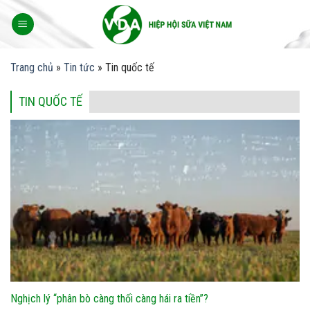
Skip
to
content
Trang chủ
»
Tin tức
»
Tin quốc tế
TIN QUỐC TẾ
Nghịch lý “phân bò càng thối càng hái ra tiền”?