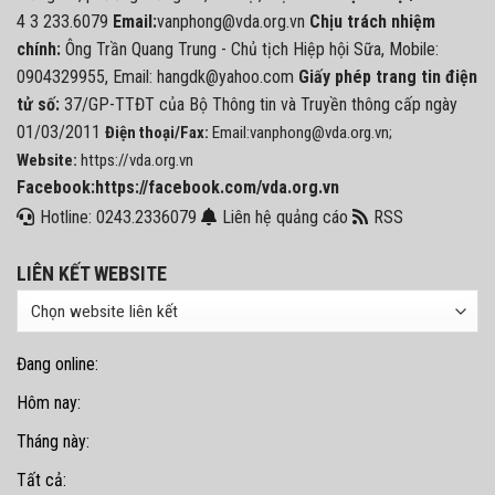
4 3 233.6079
Email:
vanphong@vda.org.vn
Chịu trách nhiệm
chính:
Ông Trần Quang Trung - Chủ tịch Hiệp hội Sữa, Mobile:
0904329955, Email: hangdk@yahoo.com
Giấy phép trang tin điện
tử số:
37/GP-TTĐT của Bộ Thông tin và Truyền thông cấp ngày
01/03/2011
Điện thoại/Fax:
Email:vanphong@vda.org.vn;
Website:
https://vda.org.vn
Facebook:https://facebook.com/vda.org.vn
Hotline: 0243.2336079
Liên hệ quảng cáo
RSS
LIÊN KẾT WEBSITE
Đang online:
Hôm nay:
Tháng này:
Tất cả: