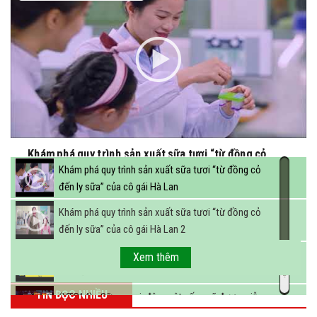
Khám phá quy trình sản xuất sữa tươi “từ đồng cỏ
đến ly sữa” của cô gái Hà Lan
Khám phá quy trình sản xuất sữa tươi “từ đồng cỏ
đến ly sữa” của cô gái Hà Lan
Khám phá quy trình sản xuất sữa tươi “từ đồng cỏ
đến ly sữa” của cô gái Hà Lan 2
FBNC - Ngành sữa hướng tới mục tiêu 3,4 tỷ lít sữa
Xem thêm
vào năm 2025
TIN ĐỌC NHIỀU
(VTC14) - Sữa ngoại, động vật sống sẽ được miễn
thuế nhập khẩu