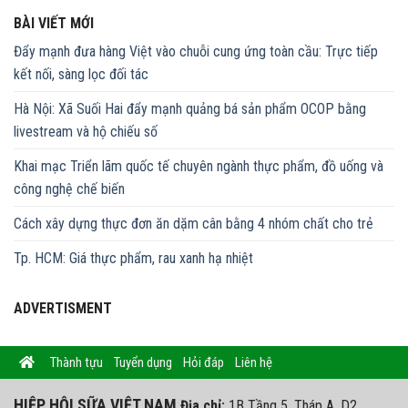
BÀI VIẾT MỚI
Đẩy mạnh đưa hàng Việt vào chuỗi cung ứng toàn cầu: Trực tiếp
kết nối, sàng lọc đối tác
Hà Nội: Xã Suối Hai đẩy mạnh quảng bá sản phẩm OCOP bằng
livestream và hộ chiếu số
Khai mạc Triển lãm quốc tế chuyên ngành thực phẩm, đồ uống và
công nghệ chế biến
Cách xây dựng thực đơn ăn dặm cân bằng 4 nhóm chất cho trẻ
Tp. HCM: Giá thực phẩm, rau xanh hạ nhiệt
ADVERTISMENT
Thành tựu
Tuyển dụng
Hỏi đáp
Liên hệ
HIỆP HỘI SỮA VIỆT NAM
Địa chỉ:
1B Tầng 5, Tháp A, D2,