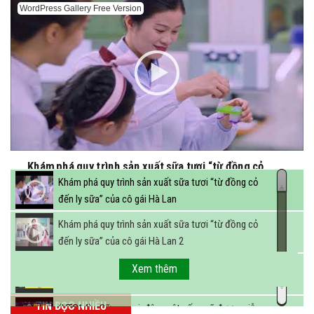
WordPress Gallery Free Version
Khám phá quy trình sản xuất sữa tươi “từ đồng cỏ
đến ly sữa” của cô gái Hà Lan
Khám phá quy trình sản xuất sữa tươi “từ đồng cỏ
đến ly sữa” của cô gái Hà Lan
Khám phá quy trình sản xuất sữa tươi “từ đồng cỏ
đến ly sữa” của cô gái Hà Lan 2
FBNC - Ngành sữa hướng tới mục tiêu 3,4 tỷ lít sữa
Xem thêm
vào năm 2025
TIN ĐỌC NHIỀU
(VTC14) - Sữa ngoại, động vật sống sẽ được miễn