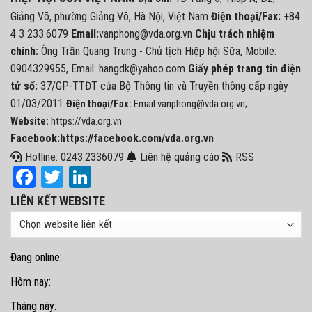
Giảng Võ, phường Giảng Võ, Hà Nội, Việt Nam
Điện thoại/Fax:
+84
4 3 233.6079
Email:
vanphong@vda.org.vn
Chịu trách nhiệm
chính:
Ông Trần Quang Trung - Chủ tịch Hiệp hội Sữa, Mobile:
0904329955, Email: hangdk@yahoo.com
Giấy phép trang tin điện
tử số:
37/GP-TTĐT của Bộ Thông tin và Truyền thông cấp ngày
01/03/2011
Điện thoại/Fax:
Email:vanphong@vda.org.vn;
Website:
https://vda.org.vn
Facebook:https://facebook.com/vda.org.vn
Hotline: 0243.2336079
Liên hệ quảng cáo
RSS
Facebook
Twitter
LinkedIn
LIÊN KẾT WEBSITE
Đang online:
Hôm nay:
Tháng này: