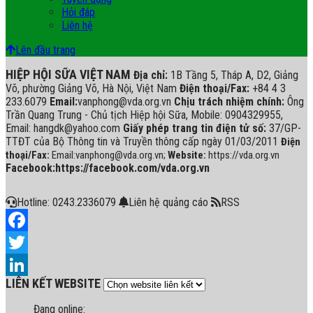
Hỏi đáp
Liên hệ
Lên đầu trang
HIỆP HỘI SỮA VIỆT NAM
Địa chỉ:
1B Tầng 5, Tháp A, D2, Giảng
Võ, phường Giảng Võ, Hà Nội, Việt Nam
Điện thoại/Fax:
+84 4 3
233.6079
Email:
vanphong@vda.org.vn
Chịu trách nhiệm chính:
Ông
Trần Quang Trung - Chủ tịch Hiệp hội Sữa, Mobile: 0904329955,
Email: hangdk@yahoo.com
Giấy phép trang tin điện tử số:
37/GP-
TTĐT của Bộ Thông tin và Truyền thông cấp ngày 01/03/2011
Điện
thoại/Fax:
Email:vanphong@vda.org.vn;
Website:
https://vda.org.vn
Facebook:https://facebook.com/vda.org.vn
Hotline: 0243.2336079
Liên hệ quảng cáo
RSS
Facebook
Twitter
LIÊN KẾT WEBSITE
LinkedIn
Đang online: