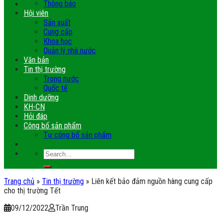
Thông báo
Hội viên
Sản xuất
Cung cấp
Khoa học
Quản lý nhà nước
Văn bản
Tin thị trường
Trong nước
Quốc tế
Dinh dưỡng
KH-CN
Hỏi đáp
Công bố sản phẩm
Tự công bố sản phẩm
Trang chủ
»
Tin thị trường
»
Liên kết bảo đảm nguồn hàng cung cấp
cho thị trường Tết
09/12/2022
Trần Trung