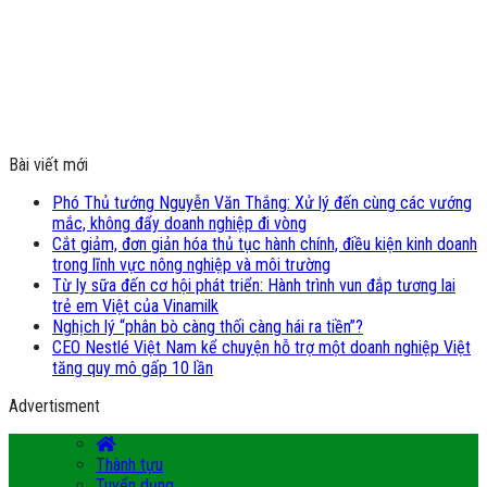
Bài viết mới
Phó Thủ tướng Nguyễn Văn Thắng: Xử lý đến cùng các vướng
mắc, không đẩy doanh nghiệp đi vòng
Cắt giảm, đơn giản hóa thủ tục hành chính, điều kiện kinh doanh
trong lĩnh vực nông nghiệp và môi trường
Từ ly sữa đến cơ hội phát triển: Hành trình vun đắp tương lai
trẻ em Việt của Vinamilk
Nghịch lý “phân bò càng thối càng hái ra tiền”?
CEO Nestlé Việt Nam kể chuyện hỗ trợ một doanh nghiệp Việt
tăng quy mô gấp 10 lần
Advertisment
Thành tựu
Tuyển dụng