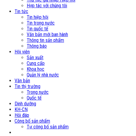
Hợp tác với chúng tôi
Tin tức
Tin hiệp hội
Tin trong nước
Tin quốc tế
Văn bản mới ban hành
Thông tin sản phẩm
Thông báo
Hội viên
Sản xuất
Cung cấp
Khoa học
Quản lý nhà nước
Văn bản
Tin thị trường
Trong nước
Quốc tế
Dinh dưỡng
KH-CN
Hỏi đáp
Công bố sản phẩm
Tự công bố sản phẩm