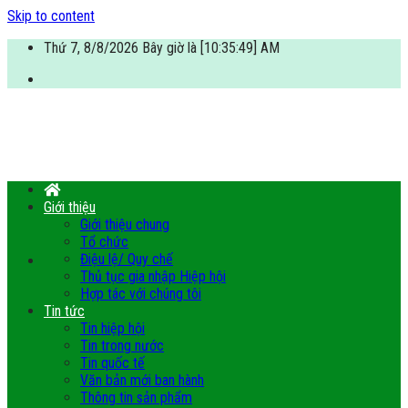
Skip to content
Thứ 7, 8/8/2026 Bây giờ là [10:35:49] AM
Giới thiệu
Giới thiệu chung
Tổ chức
Điệu lệ/ Quy chế
Thủ tục gia nhập Hiệp hội
Hợp tác với chúng tôi
Tin tức
Tin hiệp hội
Tin trong nước
Tin quốc tế
Văn bản mới ban hành
Thông tin sản phẩm