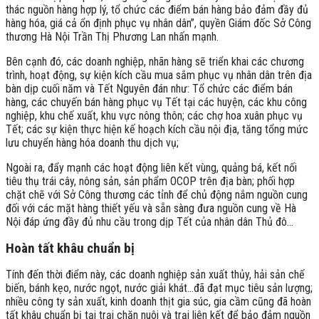
thác nguồn hàng hợp lý, tổ chức các điểm bán hàng bảo đảm đầy đủ
hàng hóa, giá cả ổn định phục vụ nhân dân”, quyền Giám đốc Sở Công
thương Hà Nội Trần Thị Phương Lan nhấn mạnh.
Bên cạnh đó, các doanh nghiệp, nhãn hàng sẽ triển khai các chương
trình, hoạt động, sự kiện kích cầu mua sắm phục vụ nhân dân trên địa
bàn dịp cuối năm và Tết Nguyên đán như: Tổ chức các điểm bán
hàng, các chuyến bán hàng phục vụ Tết tại các huyện, các khu công
nghiệp, khu chế xuất, khu vực nông thôn; các chợ hoa xuân phục vụ
Tết; các sự kiện thực hiện kế hoạch kích cầu nội địa, tăng tổng mức
lưu chuyển hàng hóa doanh thu dịch vụ;
Ngoài ra, đẩy mạnh các hoạt động liên kết vùng, quảng bá, kết nối
tiêu thụ trái cây, nông sản, sản phẩm OCOP trên địa bàn; phối hợp
chặt chẽ với Sở Công thương các tỉnh để chủ động nắm nguồn cung
đối với các mặt hàng thiết yếu và sẵn sàng đưa nguồn cung về Hà
Nội đáp ứng đầy đủ nhu cầu trong dịp Tết của nhân dân Thủ đô…
Hoàn tất khâu chuẩn bị
Tính đến thời điểm này, các doanh nghiệp sản xuất thủy, hải sản chế
biến, bánh kẹo, nước ngọt, nước giải khát…đã đạt mục tiêu sản lượng;
nhiều công ty sản xuất, kinh doanh thịt gia súc, gia cầm cũng đã hoàn
tất khâu chuẩn bị tại trại chăn nuôi và trại liên kết để bảo đảm nguồn