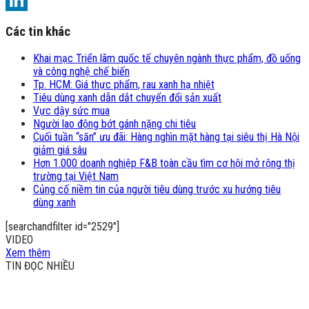
LinkedIn
Các tin khác
Khai mạc Triển lãm quốc tế chuyên ngành thực phẩm, đồ uống
và công nghệ chế biến
Tp. HCM: Giá thực phẩm, rau xanh hạ nhiệt
Tiêu dùng xanh dẫn dắt chuyển đổi sản xuất
Vực dậy sức mua
Người lao động bớt gánh nặng chi tiêu
Cuối tuần “săn” ưu đãi: Hàng nghìn mặt hàng tại siêu thị Hà Nội
giảm giá sâu
Hơn 1.000 doanh nghiệp F&B toàn cầu tìm cơ hội mở rộng thị
trường tại Việt Nam
Củng cố niềm tin của người tiêu dùng trước xu hướng tiêu
dùng xanh
[searchandfilter id="2529"]
VIDEO
Xem thêm
TIN ĐỌC NHIỀU