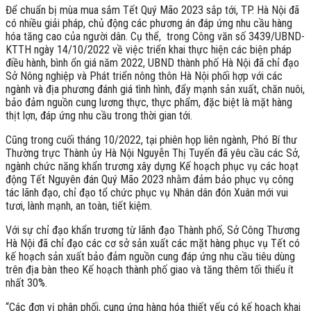
Để chuẩn bị mùa mua sắm Tết Quý Mão 2023 sắp tới, TP. Hà Nội đã
có nhiều giải pháp, chủ động các phương án đáp ứng nhu cầu hàng
hóa tăng cao của người dân. Cụ thể, trong Công văn số 3439/UBND-
KTTH ngày 14/10/2022 về việc triển khai thực hiện các biện pháp
điều hành, bình ổn giá năm 2022, UBND thành phố Hà Nội đã chỉ đạo
Sở Nông nghiệp và Phát triển nông thôn Hà Nội phối hợp với các
ngành và địa phương đánh giá tình hình, đẩy mạnh sản xuất, chăn nuôi,
bảo đảm nguồn cung lương thực, thực phẩm, đặc biệt là mặt hàng
thịt lợn, đáp ứng nhu cầu trong thời gian tới.
Cũng trong cuối tháng 10/2022, tại phiên họp liên ngành, Phó Bí thư
Thường trực Thành ủy Hà Nội Nguyễn Thị Tuyến đã yêu cầu các Sở,
ngành chức năng khẩn trương xây dựng Kế hoạch phục vụ các hoạt
động Tết Nguyên đán Quý Mão 2023 nhằm đảm bảo phục vụ công
tác lãnh đạo, chỉ đạo tổ chức phục vụ Nhân dân đón Xuân mới vui
tươi, lành mạnh, an toàn, tiết kiệm.
Với sự chỉ đạo khẩn trương từ lãnh đạo Thành phố, Sở Công Thương
Hà Nội đã chỉ đạo các cơ sở sản xuất các mặt hàng phục vụ Tết có
kế hoạch sản xuất bảo đảm nguồn cung đáp ứng nhu cầu tiêu dùng
trên địa bàn theo Kế hoạch thành phố giao và tăng thêm tối thiểu ít
nhất 30%.
“Các đơn vị phân phối, cung ứng hàng hóa thiết yếu có kế hoạch khai