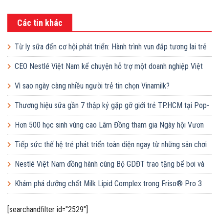
LinkedIn
Các tin khác
Từ ly sữa đến cơ hội phát triển: Hành trình vun đắp tương lai trẻ
em Việt của Vinamilk
CEO Nestlé Việt Nam kể chuyện hỗ trợ một doanh nghiệp Việt
tăng quy mô gấp 10 lần
Vì sao ngày càng nhiều người trẻ tin chọn Vinamilk?
Thương hiệu sữa gần 7 thập kỷ gặp gỡ giới trẻ TP.HCM tại Pop-
up ‘Thưởng vị hè’
Hơn 500 học sinh vùng cao Lâm Đồng tham gia Ngày hội Vươn
cao Việt Nam
Tiếp sức thế hệ trẻ phát triển toàn diện ngay từ những sân chơi
học đường
Nestlé Việt Nam đồng hành cùng Bộ GDĐT trao tặng bể bơi và
lớp dạy bơi mô hình điểm cho học sinh tại tỉnh Bắc Ninh
Khám phá dưỡng chất Milk Lipid Complex trong Friso® Pro 3
[searchandfilter id="2529"]