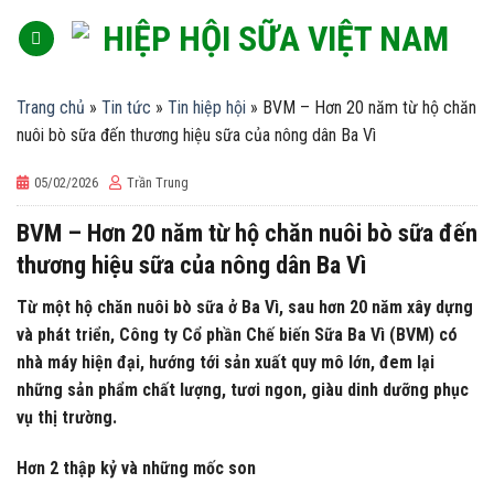
Skip
to
content
Trang chủ
»
Tin tức
»
Tin hiệp hội
»
BVM – Hơn 20 năm từ hộ chăn
nuôi bò sữa đến thương hiệu sữa của nông dân Ba Vì
05/02/2026
Trần Trung
BVM – Hơn 20 năm từ hộ chăn nuôi bò sữa đến
thương hiệu sữa của nông dân Ba Vì
Từ một hộ chăn nuôi bò sữa ở Ba Vì, sau hơn 20 năm xây dựng
và phát triển, Công ty Cổ phần Chế biến Sữa Ba Vì (BVM) có
nhà máy hiện đại, hướng tới sản xuất quy mô lớn, đem lại
những sản phẩm chất lượng, tươi ngon, giàu dinh dưỡng phục
vụ thị trường.
Hơn 2 thập kỷ và những mốc son