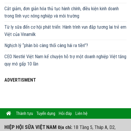
Cắt giảm, đơn giản hóa thủ tục hành chính, điều kiện kinh doanh
trong lĩnh vực nông nghiệp và môi trường
Từ ly sữa đến cơ hội phát triển: Hành trình vun đắp tương lai trẻ em
Việt của Vinamilk
Nghịch lý “phân bò càng thối càng hái ra tiền”?
CEO Nestlé Việt Nam kể chuyện hỗ trợ một doanh nghiệp Việt tăng
quy mô gấp 10 lần
ADVERTISMENT
Thành tựu
Tuyển dụng
Hỏi đáp
Liên hệ
HIỆP HỘI SỮA VIỆT NAM
Địa chỉ:
1B Tầng 5, Tháp A, D2,