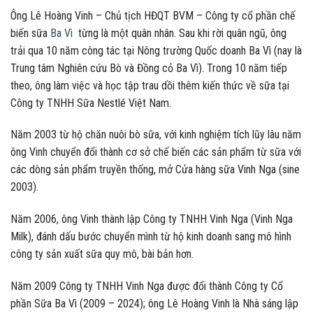
Ông Lê Hoàng Vinh – Chủ tịch HĐQT BVM – Công ty cổ phần chế
biến sữa
Ba Vì
từng là một quân nhân. Sau khi rời quân ngũ, ông
trải qua 10 năm công tác tại Nông trường Quốc doanh Ba Vì (nay là
Trung tâm Nghiên cứu Bò và Đồng cỏ Ba Vì). Trong 10 năm tiếp
theo, ông làm việc và học tập trau dồi thêm kiến thức về sữa tại
Công ty TNHH Sữa Nestlé Việt Nam.
Năm 2003 từ hộ chăn nuôi bò sữa, với kinh nghiệm tích lũy lâu năm
ông Vinh chuyển đổi thành cơ sở chế biến các sản phẩm từ sữa với
các dòng sản phẩm truyền thống, mở Cửa hàng sữa Vinh Nga (sine
2003).
Năm 2006, ông Vinh thành lập Công ty TNHH Vinh Nga (Vinh Nga
Milk), đánh dấu bước chuyển mình từ hộ kinh doanh sang mô hình
công ty sản xuất sữa quy mô, bài bản hơn.
Năm 2009 Công ty TNHH Vinh Nga được đổi thành Công ty Cổ
phần Sữa Ba Vì (2009 – 2024); ông Lê Hoàng Vinh là Nhà sáng lập