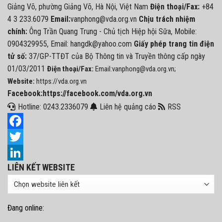
Giảng Võ, phường Giảng Võ, Hà Nội, Việt Nam
Điện thoại/Fax:
+84
4 3 233.6079
Email:
vanphong@vda.org.vn
Chịu trách nhiệm
chính:
Ông Trần Quang Trung - Chủ tịch Hiệp hội Sữa, Mobile:
0904329955, Email: hangdk@yahoo.com
Giấy phép trang tin điện
tử số:
37/GP-TTĐT của Bộ Thông tin và Truyền thông cấp ngày
01/03/2011
Điện thoại/Fax:
Email:vanphong@vda.org.vn;
Website:
https://vda.org.vn
Facebook:https://facebook.com/vda.org.vn
Hotline: 0243.2336079
Liên hệ quảng cáo
RSS
Facebook
Twitter
LIÊN KẾT WEBSITE
LinkedIn
Đang online: