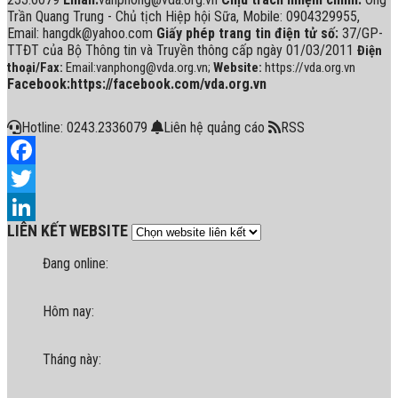
Trần Quang Trung - Chủ tịch Hiệp hội Sữa, Mobile: 0904329955,
Email: hangdk@yahoo.com
Giấy phép trang tin điện tử số:
37/GP-
TTĐT của Bộ Thông tin và Truyền thông cấp ngày 01/03/2011
Điện
thoại/Fax:
Email:vanphong@vda.org.vn;
Website:
https://vda.org.vn
Facebook:https://facebook.com/vda.org.vn
Hotline: 0243.2336079
Liên hệ quảng cáo
RSS
Facebook
Twitter
LIÊN KẾT WEBSITE
LinkedIn
Đang online:
Hôm nay:
Tháng này: