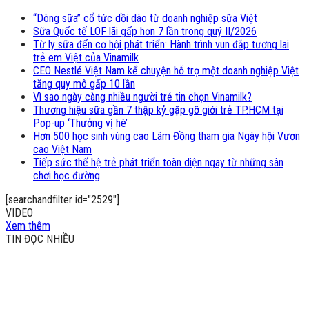
“Dòng sữa” cổ tức dồi dào từ doanh nghiệp sữa Việt
Sữa Quốc tế LOF lãi gấp hơn 7 lần trong quý II/2026
Từ ly sữa đến cơ hội phát triển: Hành trình vun đắp tương lai
trẻ em Việt của Vinamilk
CEO Nestlé Việt Nam kể chuyện hỗ trợ một doanh nghiệp Việt
tăng quy mô gấp 10 lần
Vì sao ngày càng nhiều người trẻ tin chọn Vinamilk?
Thương hiệu sữa gần 7 thập kỷ gặp gỡ giới trẻ TP.HCM tại
Pop-up ‘Thưởng vị hè’
Hơn 500 học sinh vùng cao Lâm Đồng tham gia Ngày hội Vươn
cao Việt Nam
Tiếp sức thế hệ trẻ phát triển toàn diện ngay từ những sân
chơi học đường
[searchandfilter id="2529"]
VIDEO
Xem thêm
TIN ĐỌC NHIỀU