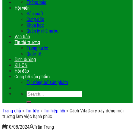
Thông báo
Hội viên
Sản xuất
Cung cấp
Khoa học
Quản lý nhà nước
Văn bản
Tin thị trường
Trong nước
Quốc tế
Dinh dưỡng
KH-CN
Hỏi đáp
Công bố sản phẩm
Tự công bố sản phẩm
Trang chủ
»
Tin tức
»
Tin hiệp hội
»
Cách VitaDairy xây dựng môi
trường làm việc hạnh phúc
10/08/2024
Trần Trung