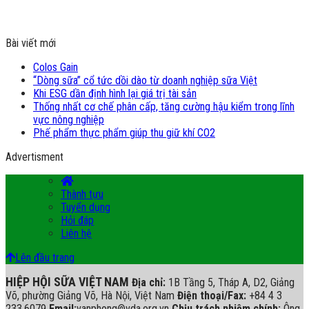
Bài viết mới
Colos Gain
“Dòng sữa” cổ tức dồi dào từ doanh nghiệp sữa Việt
Khi ESG dần định hình lại giá trị tài sản
Thống nhất cơ chế phân cấp, tăng cường hậu kiểm trong lĩnh
vực nông nghiệp
Phế phẩm thực phẩm giúp thu giữ khí CO2
Advertisment
Thành tựu
Tuyển dụng
Hỏi đáp
Liên hệ
Lên đầu trang
HIỆP HỘI SỮA VIỆT NAM
Địa chỉ:
1B Tầng 5, Tháp A, D2, Giảng
Võ, phường Giảng Võ, Hà Nội, Việt Nam
Điện thoại/Fax:
+84 4 3
233.6079
Email:
vanphong@vda.org.vn
Chịu trách nhiệm chính:
Ông