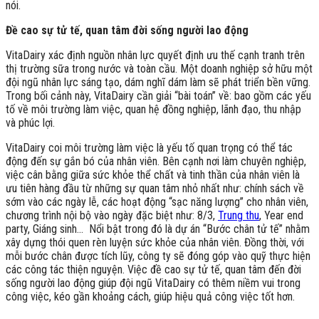
nói.
Đề cao sự tử tế, quan tâm đời sống người lao động
VitaDairy xác định nguồn nhân lực quyết định ưu thế cạnh tranh trên
thị trường sữa trong nước và toàn cầu. Một doanh nghiệp sở hữu một
đội ngũ nhân lực sáng tạo, dám nghĩ dám làm sẽ phát triển bền vững.
Trong bối cảnh này, VitaDairy cần giải “bài toán” về: bao gồm các yếu
tố về môi trường làm việc, quan hệ đồng nghiệp, lãnh đạo, thu nhập
và phúc lợi.
VitaDairy coi môi trường làm việc là yếu tố quan trọng có thể tác
động đến sự gắn bó của nhân viên. Bên cạnh nơi làm chuyên nghiệp,
việc cân bằng giữa sức khỏe thể chất và tinh thần của nhân viên là
ưu tiên hàng đầu từ những sự quan tâm nhỏ nhất như: chính sách về
sớm vào các ngày lễ, các hoạt động “sạc năng lượng” cho nhân viên,
chương trình nội bộ vào ngày đặc biệt như: 8/3,
Trung thu
, Year end
party, Giáng sinh… Nổi bật trong đó là dự án “Bước chân tử tế” nhằm
xây dựng thói quen rèn luyện sức khỏe của nhân viên. Đồng thời, với
mỗi bước chân được tích lũy, công ty sẽ đóng góp vào quỹ thực hiện
các công tác thiện nguyện. Việc đề cao sự tử tế, quan tâm đến đời
sống người lao động giúp đội ngũ VitaDairy có thêm niềm vui trong
công việc, kéo gần khoảng cách, giúp hiệu quả công việc tốt hơn.