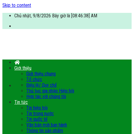
Skip to content
Chủ nhật, 9/8/2026 Bây giờ là [08:46:39] AM
Giới thiệu
Giới thiệu chung
Tổ chức
Điệu lệ/ Quy chế
Thủ tục gia nhập Hiệp hội
Hợp tác với chúng tôi
Tin tức
Tin hiệp hội
Tin trong nước
Tin quốc tế
Văn bản mới ban hành
Thông tin sản phẩm