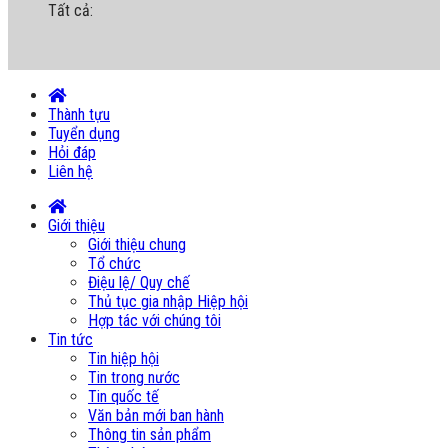
Tất cả:
Thành tựu
Tuyển dụng
Hỏi đáp
Liên hệ
Giới thiệu
Giới thiệu chung
Tổ chức
Điệu lệ/ Quy chế
Thủ tục gia nhập Hiệp hội
Hợp tác với chúng tôi
Tin tức
Tin hiệp hội
Tin trong nước
Tin quốc tế
Văn bản mới ban hành
Thông tin sản phẩm