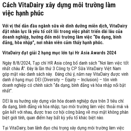
Cách VitaDairy xây dựng môi trường làm
việc hạnh phúc
Với vị thế dẫn đầu ngành sữa về dinh dưỡng miễn dịch, VitaDairy
đặt nhân lực là yếu tố cốt lõi trong việc phát triển dài lâu của
doanh nghiệp, hướng đến môi trường làm việc “Đa dạng, bình
đẳng, hòa nhập”, nơi nhân viên cảm thấy hạnh phúc.
VitaDairy đạt giải 2 hạng mục lớn tại Hr Asia Awards 2024
Ngày 8/8/2024, Tạp chí HR Asia công bố danh sách “Nơi làm việc tốt
nhất châu Á”. Đây là lần thứ 3 Công ty CP Sữa VitaDairy Việt Nam
góp mặt vào danh sách này. Đáng chú ý, năm nay VitaDairy được vinh
danh ở hạng mục DEI (Diversity – Equity – Inclusion) – tôn vinh
doanh nghiệp có chính sách “đa dạng, bình đẳng và hòa nhập nổi bật
nhất”.
DEI là xu hướng xây dựng văn hóa doanh nghiệp dựa trên 3 tiêu chí:
đa dạng, bình đẳng và hòa nhập; tạo môi trường làm việc thoải mái và
gắn kết với nhau, được trao cơ hội công bằng về mọi mặt không phân
biệt giới tính, quan điểm hay bất kỳ yếu tố khác biệt nào.
Tại VitaDairy, ban lãnh đạo chú trọng xây dựng môi trường làm việc