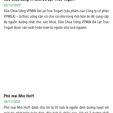
02/12/2025
Sữa Chua Uống VPMilk Đà Lạt True Yogurt (sản phẩm của Công ty cổ phần
VPMILK) – là thức uống cần có cho cả nhà trong mỗi bữa ăn để cung cấp
đủ nguồn dưỡng chất cho sức khoẻ. Sữa Chua Uống VPMilk Đà Lạt True
Yogurt được sản xuất hoàn toàn từ nguồn sữa tươi nguyên…
Phô mai Nho Hoff
24/11/2025
Phô mai Nho Hoff dành cho trẻ từ 01 tuổi là nguồn dinh dưỡng tuyệt vời
giúp trẻ phát triển toàn diện, đặc biệt là chiều cao. Với bộ 3 dưỡng chất