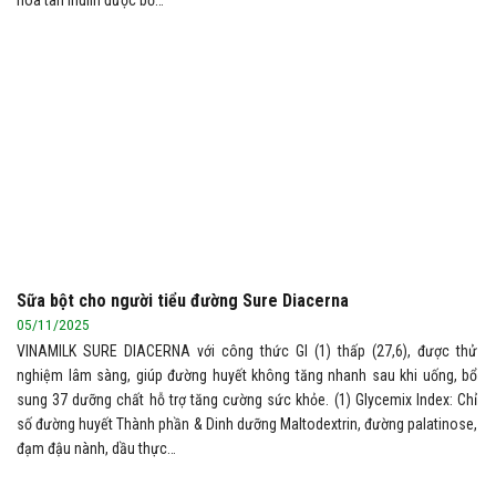
hòa tan inulin được bổ…
Sữa bột cho người tiểu đường Sure Diacerna
05/11/2025
VINAMILK SURE DIACERNA với công thức GI (1) thấp (27,6), được thử
nghiệm lâm sàng, giúp đường huyết không tăng nhanh sau khi uống, bổ
sung 37 dưỡng chất hỗ trợ tăng cường sức khỏe. (1) Glycemix Index: Chỉ
số đường huyết Thành phần & Dinh dưỡng Maltodextrin, đường palatinose,
đạm đậu nành, dầu thực…