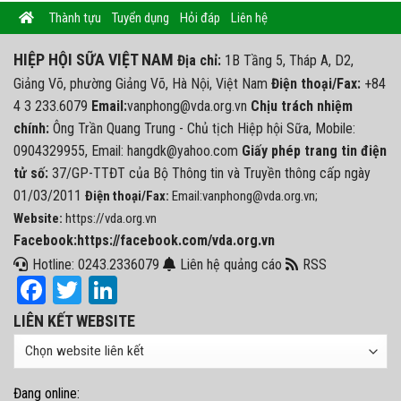
Thành tựu
Tuyển dụng
Hỏi đáp
Liên hệ
HIỆP HỘI SỮA VIỆT NAM
Địa chỉ:
1B Tầng 5, Tháp A, D2,
Giảng Võ, phường Giảng Võ, Hà Nội, Việt Nam
Điện thoại/Fax:
+84
4 3 233.6079
Email:
vanphong@vda.org.vn
Chịu trách nhiệm
chính:
Ông Trần Quang Trung - Chủ tịch Hiệp hội Sữa, Mobile:
0904329955, Email: hangdk@yahoo.com
Giấy phép trang tin điện
tử số:
37/GP-TTĐT của Bộ Thông tin và Truyền thông cấp ngày
01/03/2011
Điện thoại/Fax:
Email:vanphong@vda.org.vn;
Website:
https://vda.org.vn
Facebook:https://facebook.com/vda.org.vn
Hotline: 0243.2336079
Liên hệ quảng cáo
RSS
Facebook
Twitter
LinkedIn
LIÊN KẾT WEBSITE
Đang online: