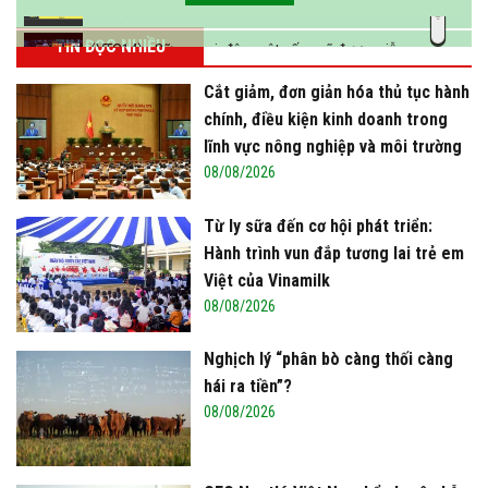
vào năm 2025
TIN ĐỌC NHIỀU
(VTC14) - Sữa ngoại, động vật sống sẽ được miễn
thuế nhập khẩu
Cắt giảm, đơn giản hóa thủ tục hành
chính, điều kiện kinh doanh trong
lĩnh vực nông nghiệp và môi trường
08/08/2026
Từ ly sữa đến cơ hội phát triển:
Hành trình vun đắp tương lai trẻ em
Việt của Vinamilk
08/08/2026
Nghịch lý “phân bò càng thối càng
hái ra tiền”?
08/08/2026