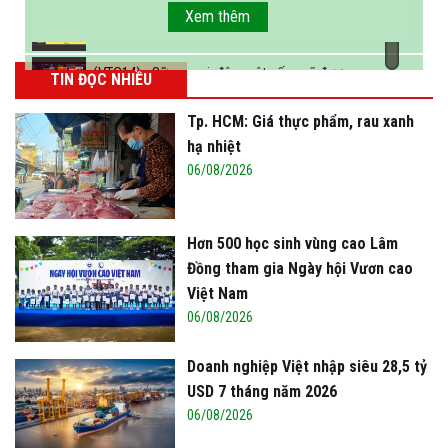
FBNC - Ngành sữa hướng tới mục tiêu 3,4 tỷ lít
Xem thêm
sữa vào năm 2025
(VTC14) - Sữa ngoại, động vật sống sẽ được
TIN ĐỌC NHIỀU
miễn thuế nhập khẩu
Tp. HCM: Giá thực phẩm, rau xanh
hạ nhiệt
06/08/2026
Hơn 500 học sinh vùng cao Lâm
Đồng tham gia Ngày hội Vươn cao
Việt Nam
06/08/2026
Doanh nghiệp Việt nhập siêu 28,5 tỷ
USD 7 tháng năm 2026
06/08/2026