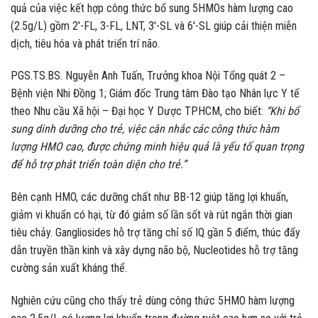
quả của việc kết hợp công thức bổ sung 5HMOs hàm lượng cao
(2.5g/L) gồm 2′-FL, 3-FL, LNT, 3′-SL và 6′-SL giúp cải thiện miễn
dịch, tiêu hóa và phát triển trí não.
PGS.TS.BS. Nguyễn Anh Tuấn, Trưởng khoa Nội Tổng quát 2 –
Bệnh viện Nhi Đồng 1; Giám đốc Trung tâm Đào tạo Nhân lực Y tế
theo Nhu cầu Xã hội – Đại học Y Dược TPHCM, cho biết:
“Khi bổ
sung dinh dưỡng cho trẻ, việc cân nhắc các công thức hàm
lượng HMO cao, được chứng minh hiệu quả là yếu tố quan trọng
để hỗ trợ phát triển toàn diện cho trẻ.”
Bên cạnh HMO, các dưỡng chất như BB-12 giúp tăng lợi khuẩn,
giảm vi khuẩn có hại, từ đó giảm số lần sốt và rút ngắn thời gian
tiêu chảy. Gangliosides hỗ trợ tăng chỉ số IQ gần 5 điểm, thúc đẩy
dẫn truyền thần kinh và xây dựng não bộ, Nucleotides hỗ trợ tăng
cường sản xuất kháng thể.
Nghiên cứu cũng cho thấy trẻ dùng công thức 5HMO hàm lượng