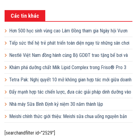
Các tin khác
Hơn 500 học sinh vùng cao Lâm Đồng tham gia Ngày hội Vươn
cao Việt Nam
Tiếp sức thế hệ trẻ phát triển toàn diện ngay từ những sân chơi
học đường
Nestlé Việt Nam đồng hành cùng Bộ GDĐT trao tặng bể bơi và
lớp dạy bơi mô hình điểm cho học sinh tại tỉnh Bắc Ninh
Khám phá dưỡng chất Milk Lipid Complex trong Friso® Pro 3
Tetra Pak: Nghị quyết 10 mở không gian hợp tác mới giữa doanh
nghiệp FDI và doanh nghiệp Việt
Đẩy mạnh hợp tác chiến lược, đưa các giải pháp dinh dưỡng vào
trường học
Nhà máy Sữa Bình Định kỷ niệm 30 năm thành lập
Meishi chính thức giới thiệu: Meishi sữa chua uống nguyên bản
[searchandfilter id="2529"]