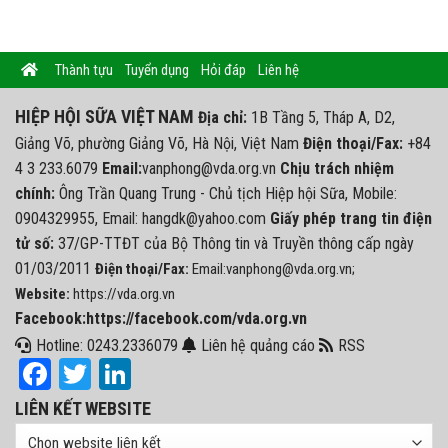
Thành tựu
Tuyển dụng
Hỏi đáp
Liên hệ
HIỆP HỘI SỮA VIỆT NAM
Địa chỉ:
1B Tầng 5, Tháp A, D2,
Giảng Võ, phường Giảng Võ, Hà Nội, Việt Nam
Điện thoại/Fax:
+84
4 3 233.6079
Email:
vanphong@vda.org.vn
Chịu trách nhiệm
chính:
Ông Trần Quang Trung - Chủ tịch Hiệp hội Sữa, Mobile:
0904329955, Email: hangdk@yahoo.com
Giấy phép trang tin điện
tử số:
37/GP-TTĐT của Bộ Thông tin và Truyền thông cấp ngày
01/03/2011
Điện thoại/Fax:
Email:vanphong@vda.org.vn;
Website:
https://vda.org.vn
Facebook:https://facebook.com/vda.org.vn
Hotline: 0243.2336079
Liên hệ quảng cáo
RSS
Facebook
Twitter
LinkedIn
LIÊN KẾT WEBSITE