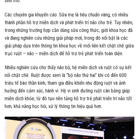
sinh mổ.
Các chuyên gia khuyến cáo: Sữa mẹ là tiêu chuẩn vàng, có nhiều
thành phần hỗ trợ miễn dịch và phát triển trí não cho trẻ. Tuy nhiên,
trong những trường hợp cần dùng sữa công thức, giới khoa học đã
và đang nghiên cứu những giải pháp mới, trong đó nổi bật là các
giải pháp dựa trên thông tin khoa học về mối liên kết chặt chẽ giữa
trục ruột – não – miễn dịch để hỗ trợ trẻ phát triển toàn diện.
Nhiều nghiên cứu cho thấy não bộ, hệ miễn dịch và ruột có sự kết
nối chặt chẽ. Ruột được xem là “bộ não thứ hai” khi có đến 600
triệu tế bào thần kinh, tham gia điều khiển nhu động ruột và ảnh
hưởng đến cảm xúc, hành vi. Hệ vi sinh đường ruột cân bằng giúp
miễn dịch khỏe, từ đó tạo nền tảng hỗ trợ trẻ phát triển trí não tốt
hơn, khả năng học hỏi, xử lý thông tin hiệu quả hơn.