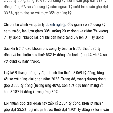
2.726 tỷ đồng, tăng 10% so với cùng kỳ. Lợi nhuận gộp đạt 912 tỷ
đồng, tăng 6% so với cùng kỳ năm ngoái. Tỷ suất lợi nhuận gộp đạt
33,5%, giảm nhẹ so với mức 35% ở cùng kỳ.
Chi phí tài chính và quản lý
doanh nghiệp
đều giảm so với cùng kỳ
năm trước, lần lượt giảm 30% xuống 20 tỷ đồng và giảm 7% xuống
71 tỷ đồng. Ngược lại, chi phí bán hàng tăng 5% lên 311 tỷ đồng.
Sau khi trừ đi các khoản phí, công ty báo lãi trước thuế 586 tỷ
đồng và lợi nhuận sau thuế 532 tỷ đồng, lần lượt tăng 4% và 5% so
với cùng kỳ năm trước.
Luỹ kế 9 tháng, công ty đạt doanh thu thuần 8.069 tỷ đồng, tăng
4% so với cùng giai đoạn năm 2023. Trong đó, mảng đường đóng
góp 3.225 tỷ đồng (tương ứng 40%), còn sữa đậu nành mang về
hơn 3.187 tỷ đồng (tương ứng 39%).
Lợi nhuận gộp giai đoạn này xấp xỉ 2.704 tỷ đồng, biên lợi nhuận
gộp đạt 33,5%. Lợi nhuận trước thuế đạt 1.931 tỷ đồng và lợi nhuận