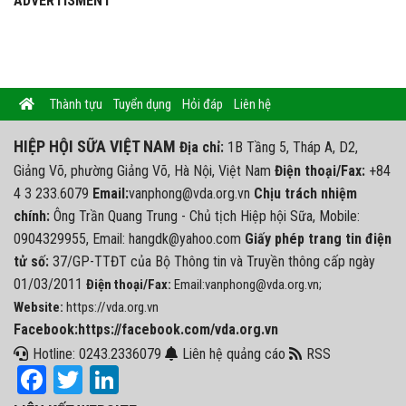
ADVERTISMENT
Thành tựu
Tuyển dụng
Hỏi đáp
Liên hệ
HIỆP HỘI SỮA VIỆT NAM
Địa chỉ:
1B Tầng 5, Tháp A, D2,
Giảng Võ, phường Giảng Võ, Hà Nội, Việt Nam
Điện thoại/Fax:
+84
4 3 233.6079
Email:
vanphong@vda.org.vn
Chịu trách nhiệm
chính:
Ông Trần Quang Trung - Chủ tịch Hiệp hội Sữa, Mobile:
0904329955, Email: hangdk@yahoo.com
Giấy phép trang tin điện
tử số:
37/GP-TTĐT của Bộ Thông tin và Truyền thông cấp ngày
01/03/2011
Điện thoại/Fax:
Email:vanphong@vda.org.vn;
Website:
https://vda.org.vn
Facebook:https://facebook.com/vda.org.vn
Hotline: 0243.2336079
Liên hệ quảng cáo
RSS
Facebook
Twitter
LinkedIn