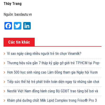
Thùy Trang
Nguồn: baodautu.vn
Facebook
Twitter
LinkedIn
Các tin khác
Vì sao ngày càng nhiều người trẻ tin chọn Vinamilk?
Thương hiệu sữa gần 7 thập kỷ gặp gỡ giới trẻ TP.HCM tại Pop-
up ‘Thưởng vị hè’
Hơn 500 học sinh vùng cao Lâm Đồng tham gia Ngày hội Vươn
cao Việt Nam
Tiếp sức thế hệ trẻ phát triển toàn diện ngay từ những sân chơi
học đường
Nestlé Việt Nam đồng hành cùng Bộ GDĐT trao tặng bể bơi và
lớp dạy bơi mô hình điểm cho học sinh tại tỉnh Bắc Ninh
Khám phá dưỡng chất Milk Lipid Complex trong Friso® Pro 3