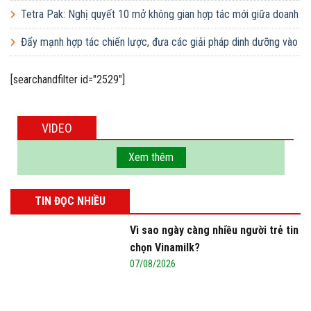
Tetra Pak: Nghị quyết 10 mở không gian hợp tác mới giữa doanh
nghiệp FDI và doanh nghiệp Việt
Đẩy mạnh hợp tác chiến lược, đưa các giải pháp dinh dưỡng vào
trường học
[searchandfilter id="2529"]
VIDEO
Xem thêm
TIN ĐỌC NHIỀU
Vì sao ngày càng nhiều người trẻ tin
chọn Vinamilk?
07/08/2026