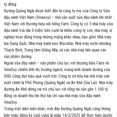
tỷ đồng.
Đường Quảng Ngãi được biết đến là công ty mẹ của Công ty Sữa
đậu nành Việt Nam (Vinasoy) – nhà sản xuất sữa đậu nành lớn nhất
Việt Nam với thương hiệu nổi tiếng Fami. Công ty có 3 nhà máy sữa
đậu nành trải dài 3 miền, bên cạnh là nhiều công ty con, nhà máy, xí
nghiệp hoạt động trong những mảng khác nhau, bao gồm Nhà máy
bia Dung Quất, Nhà máy bánh kẹo Biscafun, Nhà máy nước khoáng
Thạch Bích, Trung tâm Giống Mía, và các nhà máy liên quan các
sản phẩm đường.
Ngoài sữa đậu nành – sản phẩm chủ lực với thương hiệu Fami và
VinaSoy chiếm lĩnh thị trường ngách, mảng kinh doanh đường của
QNS cũng đạt hiệu quả vượt trội. Công ty sở hữu hai nhà máy sản
xuất chính là Phổ Phong (Quảng Ngãi) và An Khê (Gia Lai). Nhà máy
đường An Khê đóng vai trò chủ lực với tổng tài sản gần 1.100 tỷ
đồng và doanh thu lớn thứ hai chỉ sau nhà máy sữa đậu nành
VinaSoy.
Trong một diễn biến khác, mới đây Đường Quảng Ngãi cũng thông
báo ngày đăng ký cuối cùng là ngày 14/2/2025 để thực hiện quyền