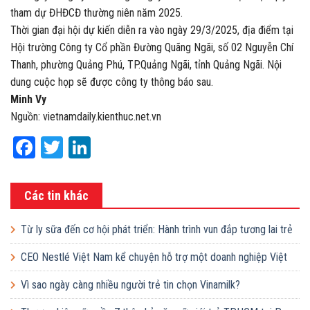
tham dự ĐHĐCĐ thường niên năm 2025.
Thời gian đại hội dự kiến diễn ra vào ngày 29/3/2025, địa điểm tại
Hội trường Công ty Cổ phần Đường Quãng Ngãi, số 02 Nguyễn Chí
Thanh, phường Quảng Phú, TP.Quảng Ngãi, tỉnh Quảng Ngãi. Nội
dung cuộc họp sẽ được công ty thông báo sau.
Minh Vy
Nguồn: vietnamdaily.kienthuc.net.vn
Facebook
Twitter
LinkedIn
Các tin khác
Từ ly sữa đến cơ hội phát triển: Hành trình vun đắp tương lai trẻ
em Việt của Vinamilk
CEO Nestlé Việt Nam kể chuyện hỗ trợ một doanh nghiệp Việt
tăng quy mô gấp 10 lần
Vì sao ngày càng nhiều người trẻ tin chọn Vinamilk?