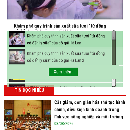
Khám phá quy trình sản xuất sữa tươi “từ đồng
cỏ đến ly sữa” của cô gái Hà Lan
Khám phá quy trình sản xuất sữa tươi “từ đồng
cỏ đến ly sữa” của cô gái Hà Lan
Khám phá quy trình sản xuất sữa tươi “từ đồng
cỏ đến ly sữa” của cô gái Hà Lan 2
FBNC - Ngành sữa hướng tới mục tiêu 3,4 tỷ lít
Xem thêm
sữa vào năm 2025
(VTC14) - Sữa ngoại, động vật sống sẽ được
TIN ĐỌC NHIỀU
miễn thuế nhập khẩu
Cắt giảm, đơn giản hóa thủ tục hành
chính, điều kiện kinh doanh trong
lĩnh vực nông nghiệp và môi trường
08/08/2026