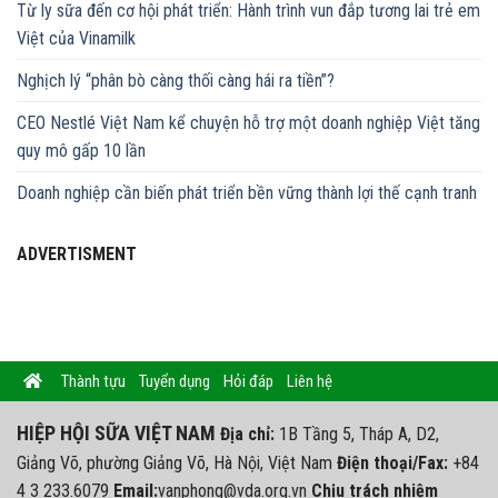
Từ ly sữa đến cơ hội phát triển: Hành trình vun đắp tương lai trẻ em
Việt của Vinamilk
Nghịch lý “phân bò càng thối càng hái ra tiền”?
CEO Nestlé Việt Nam kể chuyện hỗ trợ một doanh nghiệp Việt tăng
quy mô gấp 10 lần
Doanh nghiệp cần biến phát triển bền vững thành lợi thế cạnh tranh
ADVERTISMENT
Thành tựu
Tuyển dụng
Hỏi đáp
Liên hệ
HIỆP HỘI SỮA VIỆT NAM
Địa chỉ:
1B Tầng 5, Tháp A, D2,
Giảng Võ, phường Giảng Võ, Hà Nội, Việt Nam
Điện thoại/Fax:
+84
4 3 233.6079
Email:
vanphong@vda.org.vn
Chịu trách nhiệm