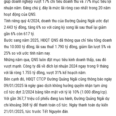
giúp doanh nghiệp vượt 17% chỉ tiêu doanh thu và 77% mục tiêu lợi
nhuận năm. Đáng chú ý, đây là mức lãi ròng cao nhất trong 20 năm
hoạt động của QNS.
Tính riêng quý 4/2024, doanh thu của Đường Quảng Ngãi ước đạt
2.443 tỷ đồng, tăng 6% so với cùng kỳ song lãi sau thuế lại giảm
gần 6% còn 617 tỷ.
Bước sang năm 2025, HĐQT QNS đã thông qua chỉ tiêu tổng doanh
thu 10.000 tỷ đồng; lãi sau thuế 1.790 tỷ đồng, giảm lần lượt 5% và
25% so với ước tính năm nay.
Những năm qua, QNS luôn đặt mục tiêu kinh doanh thấp, sau đó
vượt mạnh. Công ty đã về đích lợi nhuận 2024 ngay trong 9 tháng
với lãi ròng 1.755 tỷ đồng, vượt 31% kế hoạch năm.
Bên cạnh đó, HĐQT CTCP Đường Quảng Ngãi cũng thông báo ngày
09/01/2025 là ngày giao dịch không hưởng quyền nhận tạm ứng
cổ tức đợt 2/2024 bằng tiền mặt với tỷ lệ 10% (1.000 đồng/cp).
Với gần 367,7 triệu cổ phiếu đang lưu hành, Đường Quảng Ngãi dự
chi khoảng 368 tỷ để thanh toán cổ tức. Ngày thanh toán dự kiến
21/01/2025, tức trước Tết Nguyên đán.