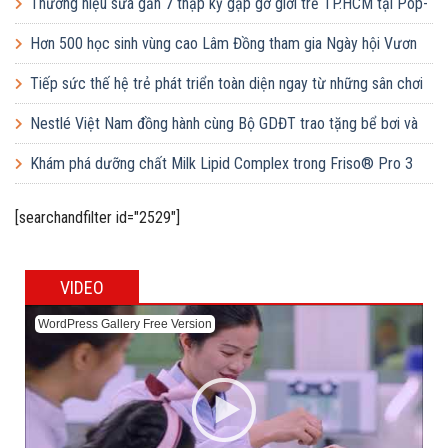
Thương hiệu sữa gần 7 thập kỷ gặp gỡ giới trẻ TP.HCM tại Pop-
up ‘Thưởng vị hè’
Hơn 500 học sinh vùng cao Lâm Đồng tham gia Ngày hội Vươn
cao Việt Nam
Tiếp sức thế hệ trẻ phát triển toàn diện ngay từ những sân chơi
học đường
Nestlé Việt Nam đồng hành cùng Bộ GDĐT trao tặng bể bơi và
lớp dạy bơi mô hình điểm cho học sinh tại tỉnh Bắc Ninh
Khám phá dưỡng chất Milk Lipid Complex trong Friso® Pro 3
[searchandfilter id="2529"]
VIDEO
WordPress Gallery Free Version