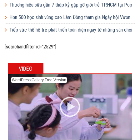
Thương hiệu sữa gần 7 thập kỷ gặp gỡ giới trẻ TP.HCM tại Pop-
up ‘Thưởng vị hè’
Hơn 500 học sinh vùng cao Lâm Đồng tham gia Ngày hội Vươn
cao Việt Nam
Tiếp sức thế hệ trẻ phát triển toàn diện ngay từ những sân chơi
học đường
[searchandfilter id="2529"]
VIDEO
WordPress Gallery Free Version