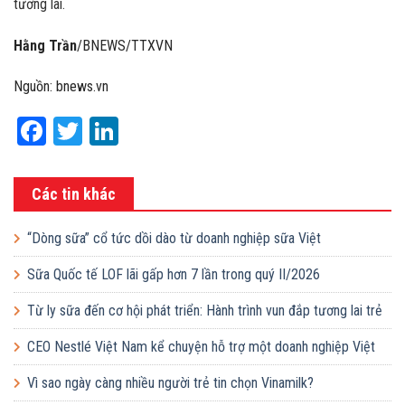
tương lai.
Hằng Trần
/BNEWS/TTXVN
Nguồn: bnews.vn
Facebook
Twitter
LinkedIn
Các tin khác
“Dòng sữa” cổ tức dồi dào từ doanh nghiệp sữa Việt
Sữa Quốc tế LOF lãi gấp hơn 7 lần trong quý II/2026
Từ ly sữa đến cơ hội phát triển: Hành trình vun đắp tương lai trẻ
em Việt của Vinamilk
CEO Nestlé Việt Nam kể chuyện hỗ trợ một doanh nghiệp Việt
tăng quy mô gấp 10 lần
Vì sao ngày càng nhiều người trẻ tin chọn Vinamilk?