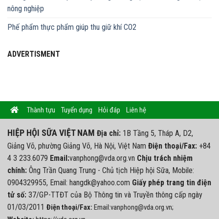
nông nghiệp
Phế phẩm thực phẩm giúp thu giữ khí CO2
ADVERTISMENT
Thành tựu
Tuyển dụng
Hỏi đáp
Liên hệ
HIỆP HỘI SỮA VIỆT NAM
Địa chỉ:
1B Tầng 5, Tháp A, D2,
Giảng Võ, phường Giảng Võ, Hà Nội, Việt Nam
Điện thoại/Fax:
+84
4 3 233.6079
Email:
vanphong@vda.org.vn
Chịu trách nhiệm
chính:
Ông Trần Quang Trung - Chủ tịch Hiệp hội Sữa, Mobile:
0904329955, Email: hangdk@yahoo.com
Giấy phép trang tin điện
tử số:
37/GP-TTĐT của Bộ Thông tin và Truyền thông cấp ngày
01/03/2011
Điện thoại/Fax:
Email:vanphong@vda.org.vn;