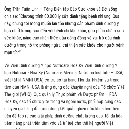
Ông Trần Tuấn Linh – Tổng Biên tập Báo Sức khỏe và Đời sống
chia sẻ: “Chương trình 80.000 ly sữa dành tặng bệnh nhi ung. Qua
đây, chúng tôi mong muốn lan tỏa những sản phẩm dinh dưỡng y
học chất lượng cao đến với bệnh nhi khó khăn, góp phần chăm sóc
sức khỏe, nâng cao nhận thức của cộng đồng về vai trò của dinh
dưỡng trong hỗ trợ phòng ngừa, cải thiện sức khỏe cho người bệnh
mạn tính”.
Về Viện Dinh dưỡng Y học Nutricare Hoa Kỳ Viện Dinh dưỡng Y
học Nutricare Hoa Kỳ (Nutricare Medical Nutrition Institute – USA,
viết tắt là NMNI-USA) có trụ sở tại bang Florida. Nhiệm vụ trọng
tâm của NMNI-USA là ứng dụng các khuyến nghị của Tổ chức Y tế
Thế giới (WHO), Cục quản lý Thực phẩm và Dược phẩm – FDA
Hoa Kỳ, các tổ chức y tế trong và ngoài nước, phối hợp cùng các
chuyên gia hàng đầu ứng dụng kết quả nghiên cứu khoa học tiên
tiến để tạo ra các giải pháp dinh dưỡng chất lượng cao, tối đa hóa
tiềm năng phát triển tầm vóc và trí tuệ cho thế hệ người Việt