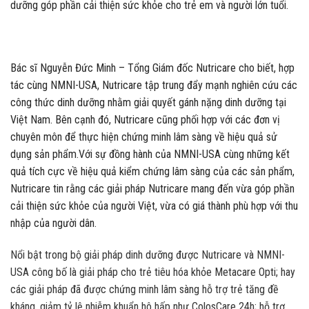
dưỡng góp phần cải thiện sức khỏe cho trẻ em và người lớn tuổi.
Bác sĩ Nguyễn Đức Minh – Tổng Giám đốc Nutricare cho biết, hợp
tác cùng NMNI-USA, Nutricare tập trung đẩy mạnh nghiên cứu các
công thức dinh dưỡng nhằm giải quyết gánh nặng dinh dưỡng tại
Việt Nam. Bên cạnh đó, Nutricare cũng phối hợp với các đơn vị
chuyên môn để thực hiện chứng minh lâm sàng về hiệu quả sử
dụng sản phẩm.Với sự đồng hành của NMNI-USA cùng những kết
quả tích cực về hiệu quả kiểm chứng lâm sàng của các sản phẩm,
Nutricare tin rằng các giải pháp Nutricare mang đến vừa góp phần
cải thiện sức khỏe của người Việt, vừa có giá thành phù hợp với thu
nhập của người dân.
Nổi bật trong bộ giải pháp dinh dưỡng được Nutricare và NMNI-
USA công bố là giải pháp cho trẻ tiêu hóa khỏe Metacare Opti; hay
các giải pháp đã được chứng minh lâm sàng hỗ trợ trẻ tăng đề
kháng, giảm tỷ lệ nhiễm khuẩn hô hấp như ColosCare 24h; hỗ trợ