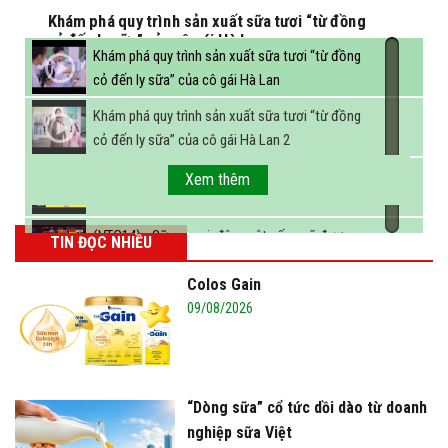
Khám phá quy trình sản xuất sữa tươi “từ đồng
cỏ đến ly sữa” của cô gái Hà Lan
Khám phá quy trình sản xuất sữa tươi “từ đồng
cỏ đến ly sữa” của cô gái Hà Lan
Khám phá quy trình sản xuất sữa tươi “từ đồng
cỏ đến ly sữa” của cô gái Hà Lan 2
FBNC - Ngành sữa hướng tới mục tiêu 3,4 tỷ lít
Xem thêm
sữa vào năm 2025
(VTC14) - Sữa ngoại, động vật sống sẽ được
TIN ĐỌC NHIỀU
miễn thuế nhập khẩu
Colos Gain
09/08/2026
“Dòng sữa” cổ tức dồi dào từ doanh
nghiệp sữa Việt