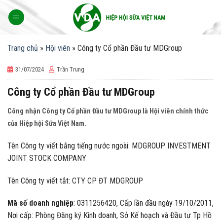
Skip
to
content
Trang chủ
»
Hội viên
»
Công ty Cổ phần Đầu tư MDGroup
31/07/2024
Trần Trung
Công ty Cổ phần Đầu tư MDGroup
Công nhận Công ty Cổ phần Đầu tư MDGroup
là Hội viên chính thức
của Hiệp hội Sữa Việt Nam.
Tên Công ty viết bằng tiếng nước ngoài: MDGROUP INVESTMENT
JOINT STOCK COMPANY
Tên Công ty viết tắt: CTY CP ĐT MDGROUP
Mã số doanh nghiệp
: 0311256420, Cấp lần đầu ngày 19/10/2011,
Nơi cấp: Phòng Đăng ký Kinh doanh, Sở Kế hoạch và Đầu tư Tp Hồ