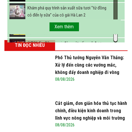
Khám phá quy trình sản xuất sữa tươi “từ đồng
cỏ đến ly sữa” của cô gái Hà Lan 2
FBNC - Ngành sữa hướng tới mục tiêu 3,4 tỷ lít
Xem thêm
sữa vào năm 2025
(VTC14) - Sữa ngoại, động vật sống sẽ được
TIN ĐỌC NHIỀU
miễn thuế nhập khẩu
Phó Thủ tướng Nguyễn Văn Thắng:
Xử lý đến cùng các vướng mắc,
không đẩy doanh nghiệp đi vòng
08/08/2026
Cắt giảm, đơn giản hóa thủ tục hành
chính, điều kiện kinh doanh trong
lĩnh vực nông nghiệp và môi trường
08/08/2026