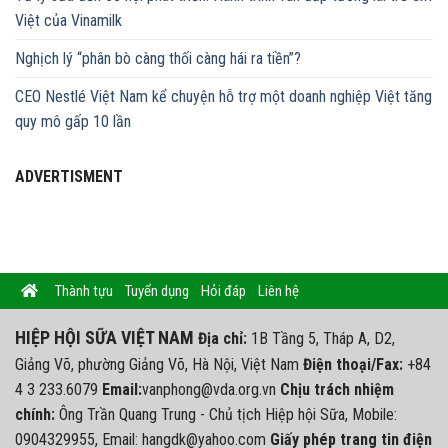
Việt của Vinamilk
Nghịch lý “phân bò càng thối càng hái ra tiền”?
CEO Nestlé Việt Nam kể chuyện hỗ trợ một doanh nghiệp Việt tăng
quy mô gấp 10 lần
ADVERTISMENT
Thành tựu
Tuyển dụng
Hỏi đáp
Liên hệ
HIỆP HỘI SỮA VIỆT NAM
Địa chỉ:
1B Tầng 5, Tháp A, D2,
Giảng Võ, phường Giảng Võ, Hà Nội, Việt Nam
Điện thoại/Fax:
+84
4 3 233.6079
Email:
vanphong@vda.org.vn
Chịu trách nhiệm
chính:
Ông Trần Quang Trung - Chủ tịch Hiệp hội Sữa, Mobile:
0904329955, Email: hangdk@yahoo.com
Giấy phép trang tin điện