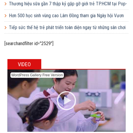
Thương hiệu sữa gần 7 thập kỷ gặp gỡ giới trẻ TP.HCM tại Pop-
up ‘Thưởng vị hè’
Hơn 500 học sinh vùng cao Lâm Đồng tham gia Ngày hội Vươn
cao Việt Nam
Tiếp sức thế hệ trẻ phát triển toàn diện ngay từ những sân chơi
học đường
[searchandfilter id="2529"]
VIDEO
WordPress Gallery Free Version