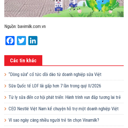
Nguồn: bavimilk.com.vn
Facebook
Twitter
LinkedIn
Các tin khác
“Dòng sữa” cổ tức dồi dào từ doanh nghiệp sữa Việt
Sữa Quốc tế LOF lãi gấp hơn 7 lần trong quý II/2026
Từ ly sữa đến cơ hội phát triển: Hành trình vun đắp tương lai trẻ
em Việt của Vinamilk
CEO Nestlé Việt Nam kể chuyện hỗ trợ một doanh nghiệp Việt
tăng quy mô gấp 10 lần
Vì sao ngày càng nhiều người trẻ tin chọn Vinamilk?