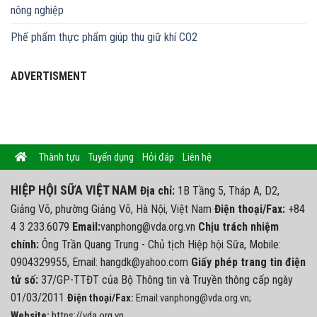
nông nghiệp
Phế phẩm thực phẩm giúp thu giữ khí CO2
ADVERTISMENT
Thành tựu
Tuyển dụng
Hỏi đáp
Liên hệ
HIỆP HỘI SỮA VIỆT NAM
Địa chỉ:
1B Tầng 5, Tháp A, D2,
Giảng Võ, phường Giảng Võ, Hà Nội, Việt Nam
Điện thoại/Fax:
+84
4 3 233.6079
Email:
vanphong@vda.org.vn
Chịu trách nhiệm
chính:
Ông Trần Quang Trung - Chủ tịch Hiệp hội Sữa, Mobile:
0904329955, Email: hangdk@yahoo.com
Giấy phép trang tin điện
tử số:
37/GP-TTĐT của Bộ Thông tin và Truyền thông cấp ngày
01/03/2011
Điện thoại/Fax:
Email:vanphong@vda.org.vn;
Website:
https://vda.org.vn