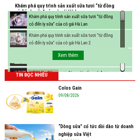
Khám phá quy trình sản xuất sữa tươi “từ đồng
cỏ đến ly sữa” của cô gái Hà Lan
Khám phá quy trình sản xuất sữa tươi “từ đồng
cỏ đến ly sữa” của cô gái Hà Lan
Khám phá quy trình sản xuất sữa tươi “từ đồng
cỏ đến ly sữa” của cô gái Hà Lan 2
FBNC - Ngành sữa hướng tới mục tiêu 3,4 tỷ lít
Xem thêm
sữa vào năm 2025
(VTC14) - Sữa ngoại, động vật sống sẽ được
TIN ĐỌC NHIỀU
miễn thuế nhập khẩu
Colos Gain
09/08/2026
“Dòng sữa” cổ tức dồi dào từ doanh
nghiệp sữa Việt