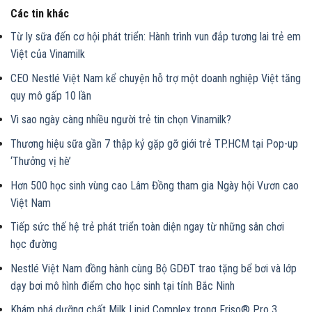
Các tin khác
Từ ly sữa đến cơ hội phát triển: Hành trình vun đắp tương lai trẻ em
Việt của Vinamilk
CEO Nestlé Việt Nam kể chuyện hỗ trợ một doanh nghiệp Việt tăng
quy mô gấp 10 lần
Vì sao ngày càng nhiều người trẻ tin chọn Vinamilk?
Thương hiệu sữa gần 7 thập kỷ gặp gỡ giới trẻ TP.HCM tại Pop-up
‘Thưởng vị hè’
Hơn 500 học sinh vùng cao Lâm Đồng tham gia Ngày hội Vươn cao
Việt Nam
Tiếp sức thế hệ trẻ phát triển toàn diện ngay từ những sân chơi
học đường
Nestlé Việt Nam đồng hành cùng Bộ GDĐT trao tặng bể bơi và lớp
dạy bơi mô hình điểm cho học sinh tại tỉnh Bắc Ninh
Khám phá dưỡng chất Milk Lipid Complex trong Friso® Pro 3