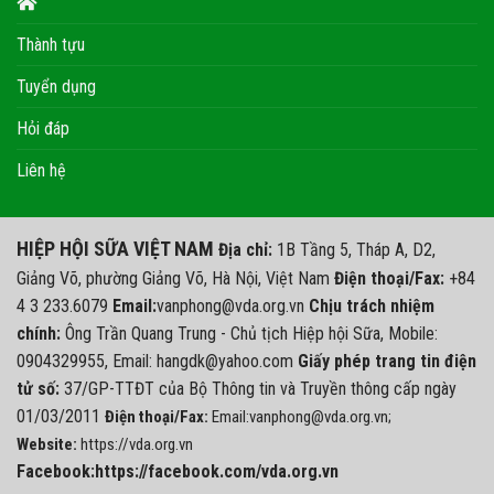
Thành tựu
Tuyển dụng
Hỏi đáp
Liên hệ
HIỆP HỘI SỮA VIỆT NAM
Địa chỉ:
1B Tầng 5, Tháp A, D2,
Giảng Võ, phường Giảng Võ, Hà Nội, Việt Nam
Điện thoại/Fax:
+84
4 3 233.6079
Email:
vanphong@vda.org.vn
Chịu trách nhiệm
chính:
Ông Trần Quang Trung - Chủ tịch Hiệp hội Sữa, Mobile:
0904329955, Email: hangdk@yahoo.com
Giấy phép trang tin điện
tử số:
37/GP-TTĐT của Bộ Thông tin và Truyền thông cấp ngày
01/03/2011
Điện thoại/Fax:
Email:vanphong@vda.org.vn;
Website:
https://vda.org.vn
Facebook:https://facebook.com/vda.org.vn