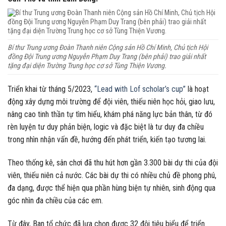
Bí thư Trung ương Đoàn Thanh niên Cộng sản Hồ Chí Minh, Chủ tịch Hội
đồng Đội Trung ương Nguyễn Phạm Duy Trang (bên phải) trao giải nhất
tặng đại diện Trường Trung học cơ sở Tùng Thiện Vương.
Triển khai từ tháng 5/2023,
“Lead with Lof scholar’s cup”
là hoạt
động xây dựng môi trường để đội viên, thiếu niên học hỏi, giao lưu,
nâng cao tinh thần tự tìm hiểu, khám phá năng lực bản thân, từ đó
rèn luyện tư duy phản biện, logic và đặc biệt là tư duy đa chiều
trong nhìn nhận vấn đề, hướng đến phát triển, kiến tạo tương lai.
Theo thống kê, sân chơi đã thu hút hơn gần 3.300 bài dự thi của đội
viên, thiếu niên cả nước. Các bài dự thi có nhiều chủ đề phong phú,
đa dạng, được thể hiện qua phần hùng biện tự nhiên, sinh động qua
góc nhìn đa chiều của các em.
Từ đây, Ban tổ chức đã lựa chọn được 32 đội tiêu biểu để triển