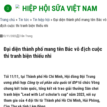
Skip
to
content
Trang chủ
»
Tin tức
»
Tin hiệp hội
»
Đại diện thành phố mang tên Bác vô
địch cuộc thi tranh biện thiếu nhi
13/11/2023
Trần Trung
Đại diện thành phố mang tên Bác vô địch cuộc
thi tranh biện thiếu nhi
Tối 11/11, tại Thành phố Hồ Chí Minh, Hội đồng Đội Trung
ương phối hợp
Công ty cổ phần sữa quốc tế IDP
tổ chức Vòng
chung kết toàn quốc, tổng kết và trao giải thưởng Sân chơi
tranh biện “Lead with Lof scholar’s cup” năm 2023, với sự
tham gia của 4 đội thi từ Thành phố Hồ Chí Minh, Hải Phòng,
Cần Thơ và tỉnh Lâm Đồng.