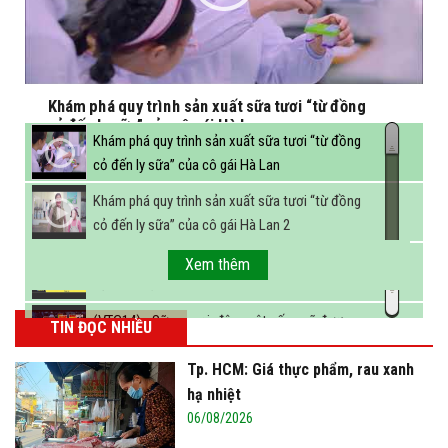
Khám phá quy trình sản xuất sữa tươi “từ đồng
cỏ đến ly sữa” của cô gái Hà Lan
Khám phá quy trình sản xuất sữa tươi “từ đồng
cỏ đến ly sữa” của cô gái Hà Lan
Khám phá quy trình sản xuất sữa tươi “từ đồng
cỏ đến ly sữa” của cô gái Hà Lan 2
FBNC - Ngành sữa hướng tới mục tiêu 3,4 tỷ lít
Xem thêm
sữa vào năm 2025
(VTC14) - Sữa ngoại, động vật sống sẽ được
TIN ĐỌC NHIỀU
miễn thuế nhập khẩu
Tp. HCM: Giá thực phẩm, rau xanh
hạ nhiệt
06/08/2026