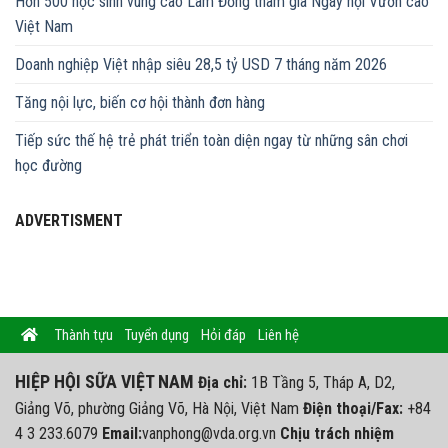
Hơn 500 học sinh vùng cao Lâm Đồng tham gia Ngày hội Vươn cao
Việt Nam
Doanh nghiệp Việt nhập siêu 28,5 tỷ USD 7 tháng năm 2026
Tăng nội lực, biến cơ hội thành đơn hàng
Tiếp sức thế hệ trẻ phát triển toàn diện ngay từ những sân chơi
học đường
ADVERTISMENT
Thành tựu
Tuyển dụng
Hỏi đáp
Liên hệ
HIỆP HỘI SỮA VIỆT NAM
Địa chỉ:
1B Tầng 5, Tháp A, D2,
Giảng Võ, phường Giảng Võ, Hà Nội, Việt Nam
Điện thoại/Fax:
+84
4 3 233.6079
Email:
vanphong@vda.org.vn
Chịu trách nhiệm