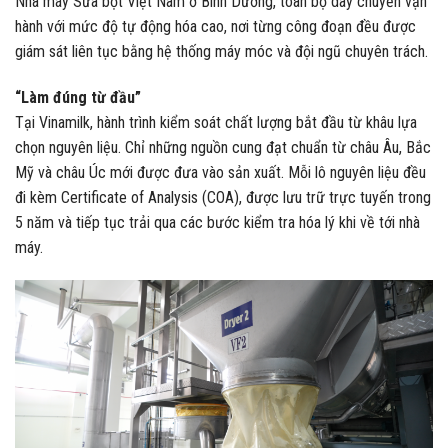
Nhà máy Sữa bột Việt Nam ở Bình Dương, toàn bộ dây chuyền vận
hành với mức độ tự động hóa cao, nơi từng công đoạn đều được
giám sát liên tục bằng hệ thống máy móc và đội ngũ chuyên trách.
“Làm đúng từ đầu”
Tại Vinamilk, hành trình kiểm soát chất lượng bắt đầu từ khâu lựa
chọn nguyên liệu. Chỉ những nguồn cung đạt chuẩn từ châu Âu, Bắc
Mỹ và châu Úc mới được đưa vào sản xuất. Mỗi lô nguyên liệu đều
đi kèm Certificate of Analysis (COA), được lưu trữ trực tuyến trong
5 năm và tiếp tục trải qua các bước kiểm tra hóa lý khi về tới nhà
máy.