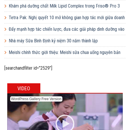
lớp dạy bơi mô hình điểm cho học sinh tại tỉnh Bắc Ninh
Khám phá dưỡng chất Milk Lipid Complex trong Friso® Pro 3
Tetra Pak: Nghị quyết 10 mở không gian hợp tác mới giữa doanh
nghiệp FDI và doanh nghiệp Việt
Đẩy mạnh hợp tác chiến lược, đưa các giải pháp dinh dưỡng vào
trường học
Nhà máy Sữa Bình Định kỷ niệm 30 năm thành lập
Meishi chính thức giới thiệu: Meishi sữa chua uống nguyên bản
[searchandfilter id="2529"]
VIDEO
WordPress Gallery Free Version