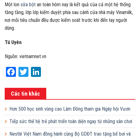
Một lon
sữa bột
an toàn hôm nay là kết quả của cả một hệ thống
tầng tầng, lớp lớp kiểm duyệt phía sau cánh cửa nhà máy Vinamilk,
nơi mỗi tiêu chuẩn đều được kiểm soát trước khi đến tay người
dùng.
Tú Uyên
Nguồn: vietnamnet.vn
Facebook
Twitter
LinkedIn
Các tin khác
Hơn 500 học sinh vùng cao Lâm Đồng tham gia Ngày hội Vươn
cao Việt Nam
Tiếp sức thế hệ trẻ phát triển toàn diện ngay từ những sân chơi
học đường
Nestlé Việt Nam đồng hành cùng Bộ GDĐT trao tặng bể bơi và