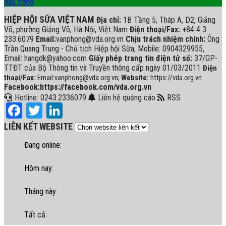
đầu trang
HIỆP HỘI SỮA VIỆT NAM
Địa chỉ:
1B Tầng 5, Tháp A, D2, Giảng
Võ, phường Giảng Võ, Hà Nội, Việt Nam
Điện thoại/Fax:
+84 4 3
233.6079
Email:
vanphong@vda.org.vn
Chịu trách nhiệm chính:
Ông
Trần Quang Trung - Chủ tịch Hiệp hội Sữa, Mobile: 0904329955,
Email: hangdk@yahoo.com
Giấy phép trang tin điện tử số:
37/GP-
TTĐT của Bộ Thông tin và Truyền thông cấp ngày 01/03/2011
Điện
thoại/Fax:
Email:vanphong@vda.org.vn;
Website:
https://vda.org.vn
Facebook:https://facebook.com/vda.org.vn
Hotline: 0243.2336079
Liên hệ quảng cáo
RSS
Facebook
Twitter
LinkedIn
LIÊN KẾT WEBSITE
Đang online:
Hôm nay:
Tháng này:
Tất cả: