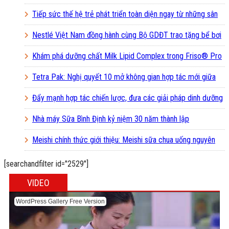
Vươn cao Việt Nam
Tiếp sức thế hệ trẻ phát triển toàn diện ngay từ những sân
chơi học đường
Nestlé Việt Nam đồng hành cùng Bộ GDĐT trao tặng bể bơi
và lớp dạy bơi mô hình điểm cho học sinh tại tỉnh Bắc Ninh
Khám phá dưỡng chất Milk Lipid Complex trong Friso® Pro
3
Tetra Pak: Nghị quyết 10 mở không gian hợp tác mới giữa
doanh nghiệp FDI và doanh nghiệp Việt
Đẩy mạnh hợp tác chiến lược, đưa các giải pháp dinh dưỡng
vào trường học
Nhà máy Sữa Bình Định kỷ niệm 30 năm thành lập
Meishi chính thức giới thiệu: Meishi sữa chua uống nguyên
bản
[searchandfilter id="2529"]
VIDEO
WordPress Gallery Free Version