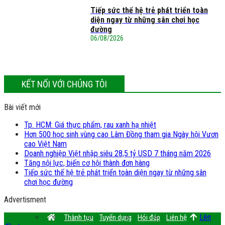
Tiếp sức thế hệ trẻ phát triển toàn
diện ngay từ những sân chơi học
đường
06/08/2026
KẾT NỐI VỚI CHÚNG TÔI
Bài viết mới
Tp. HCM: Giá thực phẩm, rau xanh hạ nhiệt
Hơn 500 học sinh vùng cao Lâm Đồng tham gia Ngày hội Vươn
cao Việt Nam
Doanh nghiệp Việt nhập siêu 28,5 tỷ USD 7 tháng năm 2026
Tăng nội lực, biến cơ hội thành đơn hàng
Tiếp sức thế hệ trẻ phát triển toàn diện ngay từ những sân
chơi học đường
Advertisment
Lên
Thành tựu
Tuyển dụng
Hỏi đáp
Liên hệ