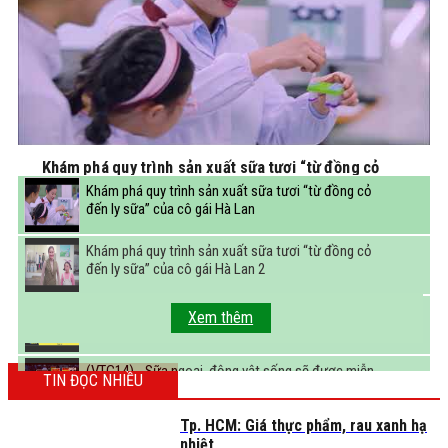
Khám phá quy trình sản xuất sữa tươi “từ đồng cỏ
đến ly sữa” của cô gái Hà Lan
Khám phá quy trình sản xuất sữa tươi “từ đồng cỏ
đến ly sữa” của cô gái Hà Lan
Khám phá quy trình sản xuất sữa tươi “từ đồng cỏ
đến ly sữa” của cô gái Hà Lan 2
FBNC - Ngành sữa hướng tới mục tiêu 3,4 tỷ lít sữa
Xem thêm
vào năm 2025
(VTC14) - Sữa ngoại, động vật sống sẽ được miễn
TIN ĐỌC NHIỀU
thuế nhập khẩu
Tp. HCM: Giá thực phẩm, rau xanh hạ
nhiệt