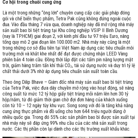
Cơ hội trong chuỗi cung ứng
Là một trong những “ông lớn” chuyên cung cấp các giải pháp đóng
gói và chế biến thực phẩm, Tetra Pak cũng không đứng ngoài cuộc
đua. Vào đầu tháng 7 vừa qua, doanh nghiệp này đã mở rộng nhà máy
sản xuất bao bì tiệt trùng tại Khu công nghiệp VSIP II Bình Dương
(nay là TP.HCM) giai đoạn 2, với kinh phí đầu tư 97 triệu Euro, nâng
tổng quy mô 2 giai đoạn lên 100.000 m2. Nhà máy này cũng là một
trong những cơ sở đầu tiên tại Việt Nam áp dụng các tiêu chuẩn môi
trường mới và khắt khe nhất để đạt được chứng nhận LEED Vàng
phiên bản 4 toàn cầu. Đồng thời lắp đặt các tấm pin năng lượng mặt
trời, giảm hàng trăm tấn khí thải CO₂, tái sử dụng nước và duy trì tỷ lệ
chất thải dưới 3% nhờ áp dụng tiêu chuẩn sản xuất toàn cầu.
Theo ông Dilip Bhave – Giám đốc nhà máy sản xuất bao bì tiệt trùng
của Tetra Pak, việc đưa dây chuyền mở rộng vào hoạt động, sẽ nâng
công suất từ mức 12 tỷ hộp giấy tiệt trùng mỗi năm lên hơn 30 tỷ
hộp/năm, từ đó giảm thời gian chờ đợi đơn hàng của khách xuống
còn từ 10 – 12 ngày tùy khu vực. Song song với đó là tăng khả năng
cung ứng thực phẩm và đồ uống cho hơn 644 triệu người dùng ở
nhiều quốc gia. Trong đó 55% các sản phẩm bao bì được sản xuất tại
nhà máy này sẽ đáp ứng 99% nhu cầu của các nhà sản xuất trong
nước. Các thị phần còn lại dành cho các thị trường xuất khẩu khác.