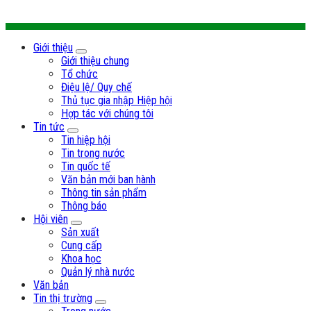
Giới thiệu
Giới thiệu chung
Tổ chức
Điệu lệ/ Quy chế
Thủ tục gia nhập Hiệp hội
Hợp tác với chúng tôi
Tin tức
Tin hiệp hội
Tin trong nước
Tin quốc tế
Văn bản mới ban hành
Thông tin sản phẩm
Thông báo
Hội viên
Sản xuất
Cung cấp
Khoa học
Quản lý nhà nước
Văn bản
Tin thị trường