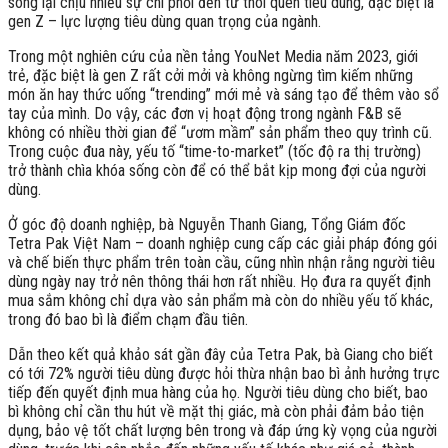
song lại chịu nhiều sự chi phối đến từ thói quen tiêu dùng, đặc biệt là
gen Z – lực lượng tiêu dùng quan trọng của ngành.
Trong một nghiên cứu của nền tảng YouNet Media năm 2023, giới
trẻ, đặc biệt là gen Z rất cởi mởi và không ngừng tìm kiếm những
món ăn hay thức uống “trending” mới mẻ và sáng tạo để thêm vào sổ
tay của mình. Do vậy, các đơn vị hoạt động trong ngành F&B sẽ
không có nhiều thời gian để “ươm mầm” sản phẩm theo quy trình cũ.
Trong cuộc đua này, yếu tố “time-to-market” (tốc độ ra thị trường)
trở thành chìa khóa sống còn để có thể bắt kịp mong đợi của người
dùng.
Ở góc độ doanh nghiệp, bà Nguyễn Thanh Giang, Tổng Giám đốc
Tetra Pak Việt Nam – doanh nghiệp cung cấp các giải pháp đóng gói
và chế biến thực phẩm trên toàn cầu, cũng nhìn nhận rằng người tiêu
dùng ngày nay trở nên thông thái hơn rất nhiều. Họ đưa ra quyết định
mua sắm không chỉ dựa vào sản phẩm mà còn do nhiều yếu tố khác,
trong đó bao bì là điểm chạm đầu tiên.
Dẫn theo kết quả khảo sát gần đây của Tetra Pak, bà Giang cho biết
có tới 72% người tiêu dùng được hỏi thừa nhận bao bì ảnh hưởng trực
tiếp đến quyết định mua hàng của họ. Người tiêu dùng cho biết, bao
bì không chỉ cần thu hút về mặt thị giác, mà còn phải đảm bảo tiện
dụng, bảo vệ tốt chất lượng bên trong và đáp ứng kỳ vọng của người