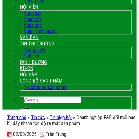
Thông báo
HỘI VIÊN
Sản xuất
Cung cấp
Khoa học
Quản lý nhà nước
VĂN BẢN
TIN THỊ TRƯỜNG
Trong nước
Quốc tế
DINH DƯỠNG
KH-CN
HỎI ĐÁP
CÔNG BỐ SẢN PHẨM
Tự công bố sản phẩm
Trang chủ
»
Tin tức
»
Tin hiệp hội
»
Doanh nghiệp F&B đổi mới bao
bì, đẩy nhanh tốc độ ra mắt sản phẩm
02/08/2025
Trần Trung