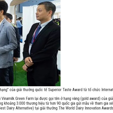
g” của giải thưởng quốc tế Superior Taste Award từ tổ chức Internatio
i Vinamilk Green Farm lại được gọi tên ở hạng vàng (gold award) của gi
g khoảng 3.000 thương hiệu từ hơn 90 quốc gia gửi mẫu về tham gia xét 
st Dairy Alternative) tại giải thưởng The World Dairy Innovation Awar