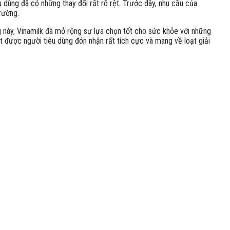
u dùng đã có những thay đổi rất rõ rệt. Trước đây, nhu cầu của
rường.
 này, Vinamilk đã mở rộng sự lựa chọn tốt cho sức khỏe với những
t được người tiêu dùng đón nhận rất tích cực và mang về loạt giải