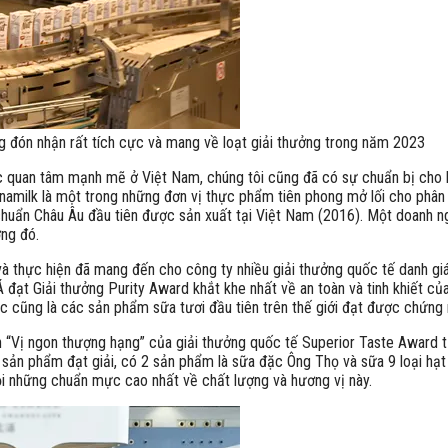
g đón nhận rất tích cực và mang về loạt giải thưởng trong năm 2023
c quan tâm mạnh mẽ ở Việt Nam, chúng tôi cũng đã có sự chuẩn bị cho b
Vinamilk là một trong những đơn vị thực phẩm tiên phong mở lối cho phâ
ẩn Châu Âu đầu tiên được sản xuất tại Việt Nam (2016). Một doanh nghi
ớng đó.
 và thực hiện đã mang đến cho công ty nhiều giải thưởng quốc tế danh g
Á đạt Giải thưởng Purity Award khắt khe nhất về an toàn và tinh khiết củ
 cũng là các sản phẩm sữa tươi đầu tiên trên thế giới đạt được chứng n
“Vị ngon thượng hạng” của giải thưởng quốc tế Superior Taste Award từ
 sản phẩm đạt giải, có 2 sản phẩm là sữa đặc Ông Thọ và sữa 9 loại hạt
ỏi những chuẩn mực cao nhất về chất lượng và hương vị này.