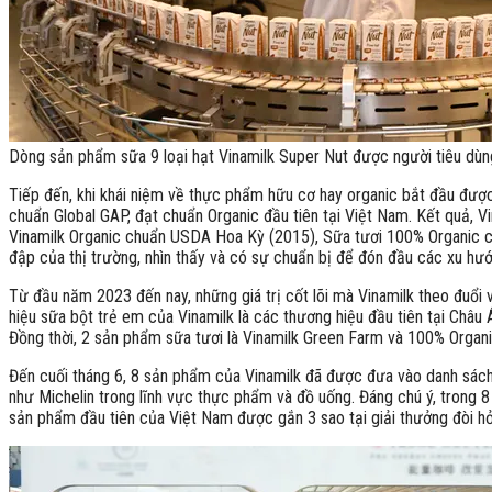
Dòng sản phẩm sữa 9 loại hạt Vinamilk Super Nut được người tiêu dùn
Tiếp đến, khi khái niệm về thực phẩm hữu cơ hay organic bắt đầu đượ
chuẩn Global GAP, đạt chuẩn Organic đầu tiên tại Việt Nam. Kết quả, 
Vinamilk Organic chuẩn USDA Hoa Kỳ (2015), Sữa tươi 100% Organic chu
đập của thị trường, nhìn thấy và có sự chuẩn bị để đón đầu các xu hư
Từ đầu năm 2023 đến nay, những giá trị cốt lõi mà Vinamilk theo đuổi
hiệu sữa bột trẻ em của Vinamilk là các thương hiệu đầu tiên tại Châu 
Đồng thời, 2 sản phẩm sữa tươi là Vinamilk Green Farm và 100% Organic
Đến cuối tháng 6, 8 sản phẩm của Vinamilk đã được đưa vào danh sách 
như Michelin trong lĩnh vực thực phẩm và đồ uống. Đáng chú ý, trong 8
sản phẩm đầu tiên của Việt Nam được gắn 3 sao tại giải thưởng đòi h