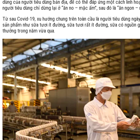
dùng của người tiêu dùng bản địa, để có thể đáp ứng một cách linh hoạt
người tiêu dùng chỉ dừng lại ở “ăn no – mặc ấm”, sau đó là “ăn ngon –
Từ sau Covid-19, xu hướng chung trên toàn cầu là người tiêu dùng ngà
sản phẩm như sữa tươi ít đường, sữa tươi rất ít đường, sữa có nguồn 
thưởng trong năm vừa qua.