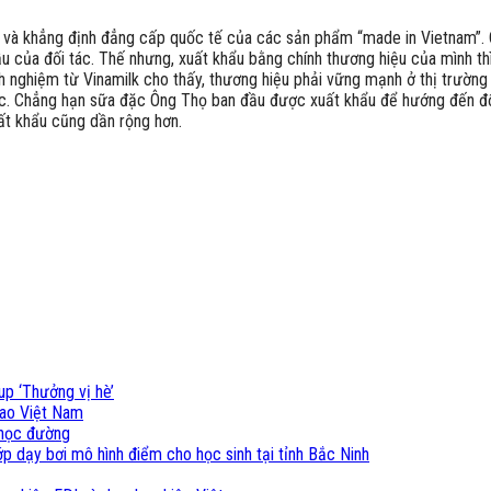
u và khẳng định đẳng cấp quốc tế của các sản phẩm “made in Vietnam”. 
của đối tác. Thế nhưng, xuất khẩu bằng chính thương hiệu của mình thì g
h nghiệm từ Vinamilk cho thấy, thương hiệu phải vững mạnh ở thị trường
ớc. Chẳng hạn sữa đặc Ông Thọ ban đầu được xuất khẩu để hướng đến đối
ất khẩu cũng dần rộng hơn.
up ‘Thưởng vị hè’
cao Việt Nam
i học đường
p dạy bơi mô hình điểm cho học sinh tại tỉnh Bắc Ninh