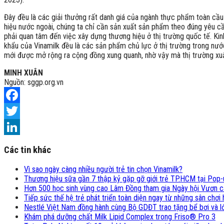
Đây đều là các giải thưởng rất danh giá của ngành thực phẩm toàn cầ
hiệu nước ngoài, chúng ta chỉ cần sản xuất sản phẩm theo đúng yêu cầu 
phải quan tâm đến việc xây dựng thương hiệu ở thị trường quốc tế. Kin
khẩu của Vinamilk đều là các sản phẩm chủ lực ở thị trường trong nư
mới được mở rộng ra cộng đồng xung quanh, nhờ vậy mà thị trường xu
MINH XUÂN
Nguồn: sggp.org.vn
Facebook
Twitter
LinkedIn
Các tin khác
Vì sao ngày càng nhiều người trẻ tin chọn Vinamilk?
Thương hiệu sữa gần 7 thập kỷ gặp gỡ giới trẻ TP.HCM tại Pop-
Hơn 500 học sinh vùng cao Lâm Đồng tham gia Ngày hội Vươn 
Tiếp sức thế hệ trẻ phát triển toàn diện ngay từ những sân chơ
Nestlé Việt Nam đồng hành cùng Bộ GDĐT trao tặng bể bơi và lớ
Khám phá dưỡng chất Milk Lipid Complex trong Friso® Pro 3