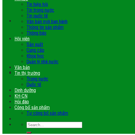
Tin hiệp hội
Tin trong nước
Tin quốc tế
Văn bản mới ban hành
Thông tin sản phẩm
Thông báo
Hội viên
Sản xuất
Cung cấp
Khoa học
Quản lý nhà nước
Văn bản
Tin thị trường
Trong nước
Quốc tế
Dinh dưỡng
KH-CN
Hỏi đáp
Công bố sản phẩm
Tự công bố sản phẩm