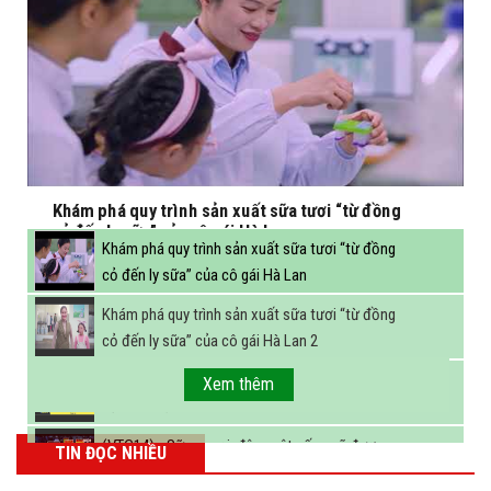
Khám phá quy trình sản xuất sữa tươi “từ đồng
cỏ đến ly sữa” của cô gái Hà Lan
Khám phá quy trình sản xuất sữa tươi “từ đồng
cỏ đến ly sữa” của cô gái Hà Lan
Khám phá quy trình sản xuất sữa tươi “từ đồng
cỏ đến ly sữa” của cô gái Hà Lan 2
FBNC - Ngành sữa hướng tới mục tiêu 3,4 tỷ lít
Xem thêm
sữa vào năm 2025
(VTC14) - Sữa ngoại, động vật sống sẽ được
TIN ĐỌC NHIỀU
miễn thuế nhập khẩu