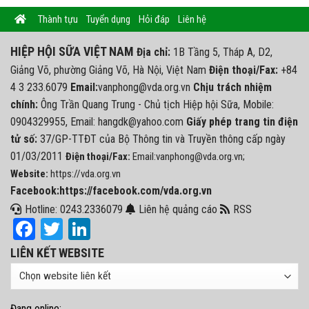
Thành tựu
Tuyển dụng
Hỏi đáp
Liên hệ
HIỆP HỘI SỮA VIỆT NAM
Địa chỉ:
1B Tầng 5, Tháp A, D2,
Giảng Võ, phường Giảng Võ, Hà Nội, Việt Nam
Điện thoại/Fax:
+84
4 3 233.6079
Email:
vanphong@vda.org.vn
Chịu trách nhiệm
chính:
Ông Trần Quang Trung - Chủ tịch Hiệp hội Sữa, Mobile:
0904329955, Email: hangdk@yahoo.com
Giấy phép trang tin điện
tử số:
37/GP-TTĐT của Bộ Thông tin và Truyền thông cấp ngày
01/03/2011
Điện thoại/Fax:
Email:vanphong@vda.org.vn;
Website:
https://vda.org.vn
Facebook:https://facebook.com/vda.org.vn
Hotline: 0243.2336079
Liên hệ quảng cáo
RSS
Facebook
Twitter
LinkedIn
LIÊN KẾT WEBSITE
Đang online: