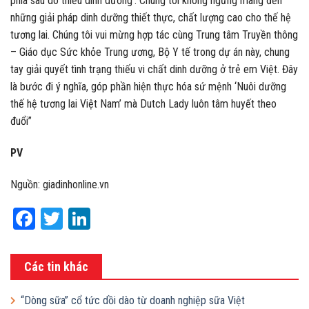
phía sau do thiếu dinh dưỡng’. Chúng tôi không ngừng mang đến
những giải pháp dinh dưỡng thiết thực, chất lượng cao cho thế hệ
tương lai. Chúng tôi vui mừng hợp tác cùng Trung tâm Truyền thông
– Giáo dục Sức khỏe Trung ương, Bộ Y tế trong dự án này, chung
tay giải quyết tình trạng thiếu vi chất dinh dưỡng ở trẻ em Việt. Đây
là bước đi ý nghĩa, góp phần hiện thực hóa sứ mệnh ‘Nuôi dưỡng
thế hệ tương lai Việt Nam’ mà Dutch Lady luôn tâm huyết theo
đuổi”
PV
Nguồn: giadinhonline.vn
Facebook
Twitter
LinkedIn
Các tin khác
“Dòng sữa” cổ tức dồi dào từ doanh nghiệp sữa Việt