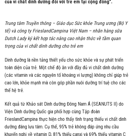
của vi chất dinh dưỡng đối với trẻ em tại cộng đồng”.
Trung tâm Truyền thông – Giáo dục Sức khỏe Trung ương (Bộ Y
tế) và công ty FrieslandCampina Việt Nam – nhãn hàng sữa
Dutch Lady ký kết hợp tác nâng cao nhận thức về tầm quan
trọng của vi chất dinh dưỡng cho trẻ em
Dinh dưỡng là nền tảng thiết yếu cho sức khỏe và sự phát triển
toàn diện của trẻ. Một chế độ ăn với đầy đủ vi chất dinh dưỡng
(các vitamin và các nguyên tố khoáng vi lượng) không chỉ giúp trẻ
cao lớn, khỏe mạnh mà còn góp phần nuôi dưỡng trí tuệ cho các
thế hệ trẻ.
Kết quả từ Khảo sát Dinh dưỡng Đông Nam Á (SEANUTS II) do
Viện Dinh dưỡng Quốc gia phối hợp cùng Tập đoàn
FrieslandCampina thực hiện cho thấy tình trạng thiếu vi chất dinh
dưỡng đáng lưu tâm. Cụ thể, 95% trẻ không đáp ứng nhu cầu
khuyến nghị về vitamin D, 81% thiếu canxi và 69% thiếu vitamin C