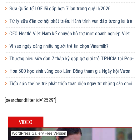
Sữa Quốc tế LOF lãi gấp hơn 7 lần trong quý II/2026
Từ ly sữa đến cơ hội phát triển: Hành trình vun đắp tương lai trẻ
em Việt của Vinamilk
CEO Nestlé Việt Nam kể chuyện hỗ trợ một doanh nghiệp Việt
tăng quy mô gấp 10 lần
Vì sao ngày càng nhiều người trẻ tin chọn Vinamilk?
Thương hiệu sữa gần 7 thập kỷ gặp gỡ giới trẻ TP.HCM tại Pop-
up ‘Thưởng vị hè’
Hơn 500 học sinh vùng cao Lâm Đồng tham gia Ngày hội Vươn
cao Việt Nam
Tiếp sức thế hệ trẻ phát triển toàn diện ngay từ những sân chơi
học đường
[searchandfilter id="2529"]
VIDEO
WordPress Gallery Free Version