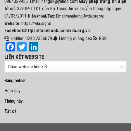
0904329955, Email: hangdk@yahoo.com
Giấy phép trang tin điện
tử số:
37/GP-TTĐT của Bộ Thông tin và Truyền thông cấp ngày
01/03/2011
Điện thoại/Fax:
Email:vanphong@vda.org.vn;
Website:
https://vda.org.vn
Facebook:https://facebook.com/vda.org.vn
Hotline: 0243.2336079
Liên hệ quảng cáo
RSS
Facebook
Twitter
LinkedIn
LIÊN KẾT WEBSITE
Đang online:
Hôm nay:
Tháng này:
Tất cả: