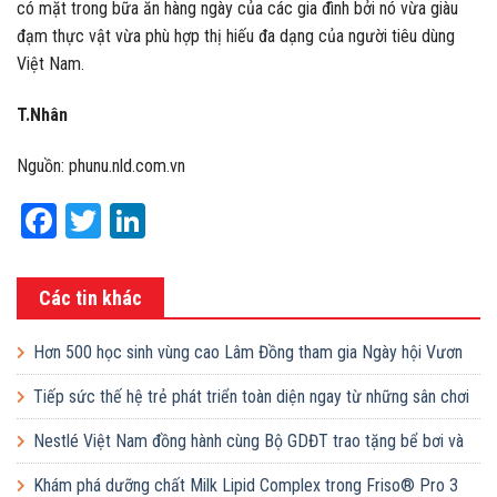
có mặt trong bữa ăn hàng ngày của các gia đình bởi nó vừa giàu
đạm thực vật vừa phù hợp thị hiếu đa dạng của người tiêu dùng
Việt Nam.
T.Nhân
Nguồn: phunu.nld.com.vn
Facebook
Twitter
LinkedIn
Các tin khác
Hơn 500 học sinh vùng cao Lâm Đồng tham gia Ngày hội Vươn
cao Việt Nam
Tiếp sức thế hệ trẻ phát triển toàn diện ngay từ những sân chơi
học đường
Nestlé Việt Nam đồng hành cùng Bộ GDĐT trao tặng bể bơi và
lớp dạy bơi mô hình điểm cho học sinh tại tỉnh Bắc Ninh
Khám phá dưỡng chất Milk Lipid Complex trong Friso® Pro 3