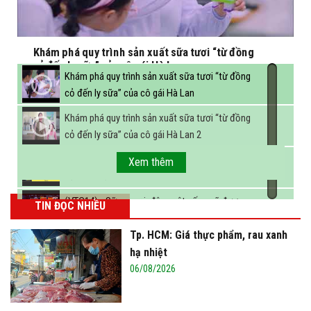
Khám phá quy trình sản xuất sữa tươi “từ đồng
cỏ đến ly sữa” của cô gái Hà Lan
Khám phá quy trình sản xuất sữa tươi “từ đồng
cỏ đến ly sữa” của cô gái Hà Lan
Khám phá quy trình sản xuất sữa tươi “từ đồng
cỏ đến ly sữa” của cô gái Hà Lan 2
FBNC - Ngành sữa hướng tới mục tiêu 3,4 tỷ lít
Xem thêm
sữa vào năm 2025
(VTC14) - Sữa ngoại, động vật sống sẽ được
TIN ĐỌC NHIỀU
miễn thuế nhập khẩu
Tp. HCM: Giá thực phẩm, rau xanh
hạ nhiệt
06/08/2026