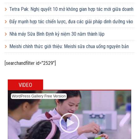
Tetra Pak: Nghị quyết 10 mở không gian hợp tác mới giữa doanh
nghiệp FDI và doanh nghiệp Việt
Đẩy mạnh hợp tác chiến lược, đưa các giải pháp dinh dưỡng vào
trường học
Nhà máy Sữa Bình Định kỷ niệm 30 năm thành lập
Meishi chính thức giới thiệu: Meishi sữa chua uống nguyên bản
[searchandfilter id="2529"]
VIDEO
WordPress Gallery Free Version