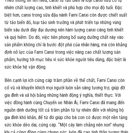
Theo thông tin tìm hiểu, canxi từ tảo biển là loại canxi hữu cơ tự
nhiên chất lượng cao, tinh khiết và phù hợp cho mọi độ tuổi. Đặc
biệt hơn, canxi trong sữa đậu nành Fami Canxi còn được chiết xuất
từ tảo biển đỏ, loại tảo sinh trưởng và phát triển tại những vùng
biển sâu dưới đáy đại dương nên hàm lượng canxi càng tinh khiết
và quý hiếm. Do đó, việc tiên phong bổ sung dưỡng chất này vào
sản phẩm không chỉ là bước đột phá của nhãn hàng, mà còn khẳng
định nỗ lực của Fami Canxi trong việc nâng cao chất lượng sản
phẩm, hướng tới mục tiêu vì sức khỏe người tiêu dùng, đặc biệt là
sức khỏe hệ vận động.
Bên cạnh lợi ích cứng cáp trăm phần về thể chất, Fami Canxi còn
cổ vũ và khuyến khích mọi người luôn sẵn sàng tương trợ, giúp đỡ
gia đình và xã hội bằng những hành động ý nghĩa, thiết thực. Với
việc đồng hành cùng Chuyến xe Nhân Ái, Fami Canxi đã mang đến
nguồn dinh dưỡng tốt cả trăm phần từ tự nhiên đến với những hộ
gia đình khó khăn, để từ đó giúp cho bà con có được một nền tảng
sức khỏe dẻo dai, cứng cáp. “Một cây làm chẳng nên non” nhưng
khi cả cộng đồng cùng chung sức, luôn đề cao tinh thần tương thân