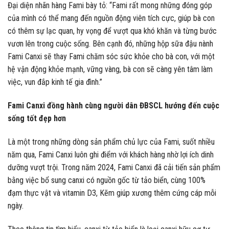
Đại diện nhãn hàng Fami bày tỏ: “Fami rất mong những đóng góp
của mình có thể mang đến nguồn động viên tích cực, giúp bà con
có thêm sự lạc quan, hy vọng để vượt qua khó khăn và từng bước
vươn lên trong cuộc sống. Bên cạnh đó, những hộp sữa đậu nành
Fami Canxi sẽ thay Fami chăm sóc sức khỏe cho bà con, với một
hệ vận động khỏe mạnh, vững vàng, bà con sẽ càng yên tâm làm
việc, vun đắp kinh tế gia đình.”
Fami Canxi đồng hành cùng người dân ĐBSCL hướng đến cuộc
sống tốt đẹp hơn
Là một trong những dòng sản phẩm chủ lực của Fami, suốt nhiều
năm qua, Fami Canxi luôn ghi điểm với khách hàng nhờ lợi ích dinh
dưỡng vượt trội. Trong năm 2024, Fami Canxi đã cải tiến sản phẩm
bằng việc bổ sung canxi có nguồn gốc từ tảo biển, cùng 100%
đạm thực vật và vitamin D3, Kẽm giúp xương thêm cứng cáp mỗi
ngày.