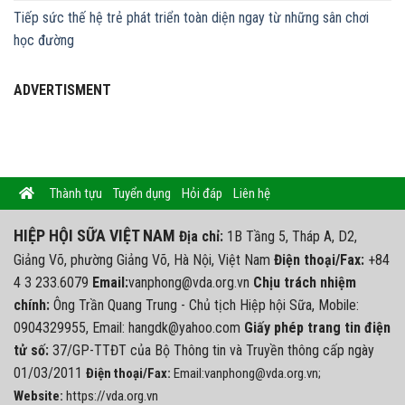
Tiếp sức thế hệ trẻ phát triển toàn diện ngay từ những sân chơi
học đường
ADVERTISMENT
Thành tựu
Tuyển dụng
Hỏi đáp
Liên hệ
HIỆP HỘI SỮA VIỆT NAM
Địa chỉ:
1B Tầng 5, Tháp A, D2,
Giảng Võ, phường Giảng Võ, Hà Nội, Việt Nam
Điện thoại/Fax:
+84
4 3 233.6079
Email:
vanphong@vda.org.vn
Chịu trách nhiệm
chính:
Ông Trần Quang Trung - Chủ tịch Hiệp hội Sữa, Mobile:
0904329955, Email: hangdk@yahoo.com
Giấy phép trang tin điện
tử số:
37/GP-TTĐT của Bộ Thông tin và Truyền thông cấp ngày
01/03/2011
Điện thoại/Fax:
Email:vanphong@vda.org.vn;
Website:
https://vda.org.vn