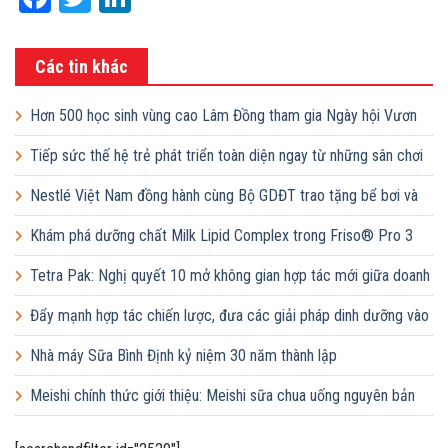
Các tin khác
Hơn 500 học sinh vùng cao Lâm Đồng tham gia Ngày hội Vươn
cao Việt Nam
Tiếp sức thế hệ trẻ phát triển toàn diện ngay từ những sân chơi
học đường
Nestlé Việt Nam đồng hành cùng Bộ GDĐT trao tặng bể bơi và
lớp dạy bơi mô hình điểm cho học sinh tại tỉnh Bắc Ninh
Khám phá dưỡng chất Milk Lipid Complex trong Friso® Pro 3
Tetra Pak: Nghị quyết 10 mở không gian hợp tác mới giữa doanh
nghiệp FDI và doanh nghiệp Việt
Đẩy mạnh hợp tác chiến lược, đưa các giải pháp dinh dưỡng vào
trường học
Nhà máy Sữa Bình Định kỷ niệm 30 năm thành lập
Meishi chính thức giới thiệu: Meishi sữa chua uống nguyên bản