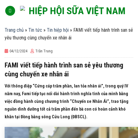
Skip
to
content
Trang chủ
»
Tin tức
»
Tin hiệp hội
»
FAMI viết tiếp hành trình san sẻ
yêu thương cùng chuyến xe nhân ái
04/12/2024
Trần Trung
FAMI viết tiếp hành trình san sẻ yêu thương
cùng chuyến xe nhân ái
Với thông điệp “Cứng cáp trăm phần, lan tỏa nhân ái”, trong quý IV
năm nay, Fami tiếp tục nối dài hành trình nghĩa tình của mình bằng
việc đồng hành cùng chương trình “Chuyến xe Nhân Ái”, trao tặng
nguồn dinh dưỡng tốt cả trăm phần đến bà con có hoàn cảnh khó
khăn tại Đồng bằng sông Cửu Long (ĐBSCL).