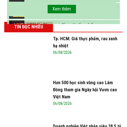
FBNC - Ngành sữa hướng tới mục tiêu 3,4 tỷ lít
Xem thêm
sữa vào năm 2025
(VTC14) - Sữa ngoại, động vật sống sẽ được
TIN ĐỌC NHIỀU
miễn thuế nhập khẩu
Tp. HCM: Giá thực phẩm, rau xanh
hạ nhiệt
06/08/2026
Hơn 500 học sinh vùng cao Lâm
Đồng tham gia Ngày hội Vươn cao
Việt Nam
06/08/2026
Doanh nghiệp Việt nhập siêu 28,5 tỷ