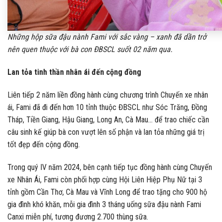
Những hộp sữa đậu nành Fami với sắc vàng – xanh đã dần trở
nên quen thuộc với bà con ĐBSCL suốt 02 năm qua.
Lan tỏa tinh thần nhân ái đến cộng đồng
Liên tiếp 2 năm liền đồng hành cùng chương trình Chuyến xe nhân
ái, Fami đã đi đến hơn 10 tỉnh thuộc ĐBSCL như Sóc Trăng, Đồng
Tháp, Tiền Giang, Hậu Giang, Long An, Cà Mau… để trao chiếc cần
câu sinh kế giúp bà con vượt lên số phận và lan tỏa những giá trị
tốt đẹp đến cộng đồng.
Trong quý IV năm 2024, bên cạnh tiếp tục đồng hành cùng Chuyến
xe Nhân Ái, Fami còn phối hợp cùng Hội Liên Hiệp Phụ Nữ tại 3
tỉnh gồm Cần Thơ, Cà Mau và Vĩnh Long để trao tặng cho 900 hộ
gia đình khó khăn, mỗi gia đình 3 tháng uống sữa đậu nành Fami
Canxi miễn phí, tương đương 2.700 thùng sữa.