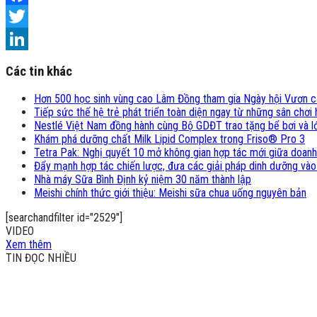
Facebook
Twitter
LinkedIn
Các tin khác
Hơn 500 học sinh vùng cao Lâm Đồng tham gia Ngày hội Vươn 
Tiếp sức thế hệ trẻ phát triển toàn diện ngay từ những sân chơ
Nestlé Việt Nam đồng hành cùng Bộ GDĐT trao tặng bể bơi và lớ
Khám phá dưỡng chất Milk Lipid Complex trong Friso® Pro 3
Tetra Pak: Nghị quyết 10 mở không gian hợp tác mới giữa doanh
Đẩy mạnh hợp tác chiến lược, đưa các giải pháp dinh dưỡng vào
Nhà máy Sữa Bình Định kỷ niệm 30 năm thành lập
Meishi chính thức giới thiệu: Meishi sữa chua uống nguyên bản
[searchandfilter id="2529"]
VIDEO
Xem thêm
TIN ĐỌC NHIỀU