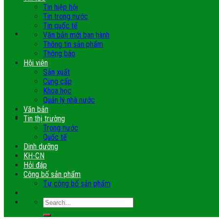
Tin hiệp hội
Tin trong nước
Tin quốc tế
Văn bản mới ban hành
Thông tin sản phẩm
Thông báo
Hội viên
Sản xuất
Cung cấp
Khoa học
Quản lý nhà nước
Văn bản
Tin thị trường
Trong nước
Quốc tế
Dinh dưỡng
KH-CN
Hỏi đáp
Công bố sản phẩm
Tự công bố sản phẩm