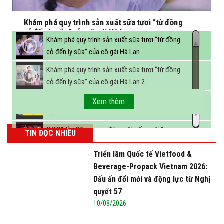
Khám phá quy trình sản xuất sữa tươi “từ đồng
cỏ đến ly sữa” của cô gái Hà Lan
Khám phá quy trình sản xuất sữa tươi “từ đồng
cỏ đến ly sữa” của cô gái Hà Lan
Khám phá quy trình sản xuất sữa tươi “từ đồng
cỏ đến ly sữa” của cô gái Hà Lan 2
FBNC - Ngành sữa hướng tới mục tiêu 3,4 tỷ lít
Xem thêm
sữa vào năm 2025
(VTC14) - Sữa ngoại, động vật sống sẽ được
TIN ĐỌC NHIỀU
miễn thuế nhập khẩu
Triển lãm Quốc tế Vietfood &
Beverage-Propack Vietnam 2026:
Dấu ấn đổi mới và động lực từ Nghị
quyết 57
10/08/2026