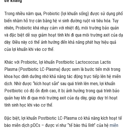
đề kháng
Trong nhiều năm qua, Probiotic (lợi khuẩn sống) được sử dụng phổ
biến nhằm hỗ trợ cân bằng hệ vi sinh đường ruột và tiêu hóa. Tuy
nhiên, Probiotic khá nhạy cảm với nhiệt độ, môi trường bảo quản
và đặc biệt dễ suy giảm hoạt tính khi đi qua môi trường axit của dạ
dày. Điều này có thể ảnh hưởng đến khả năng phát huy hiệu quả
của lợi khuẩn khi vào cơ thể.
Khác với Probiotic, lợi khuẩn Postbiotic Lactococcus Lactis
Plasma (Postbiotic LC-Plasma) được xem là bước tiến mới trong
khoa học dinh dưỡng nhờ khả năng tác động trực tiếp lên hệ miễn
dịch. Nhờ được “kích hoạt sẵn” sau quá trình lên men, lợi khuẩn
Postbiotic có độ ổn định cao, ít bị ảnh hưởng trong quá trình bảo
quản hay khi đi qua môi trường axit của dạ dày, giúp duy trì hoạt
tính sinh học khi vào cơ thể.
Đặc biệt, lợi khuẩn Postbiotic LC-Plasma có khả năng kích hoạt tế
bào miễn dịch pDCs – được ví như “tế bào thủ lĩnh” của hệ
miễn