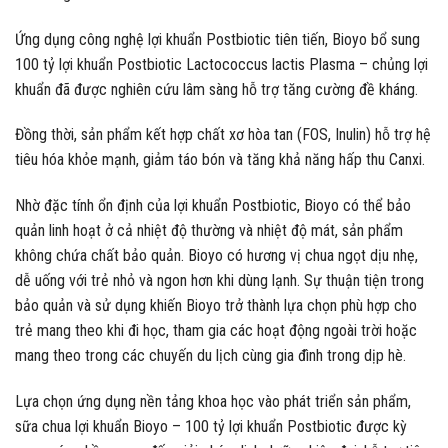
Ứng dụng công nghệ lợi khuẩn Postbiotic tiên tiến, Bioyo bổ sung
100 tỷ lợi khuẩn Postbiotic Lactococcus lactis Plasma – chủng lợi
khuẩn đã được nghiên cứu lâm sàng hỗ trợ tăng cường đề kháng.
Đồng thời, sản phẩm kết hợp chất xơ hòa tan (FOS, Inulin) hỗ trợ hệ
tiêu hóa khỏe mạnh, giảm táo bón và tăng khả năng hấp thu Canxi.
Nhờ đặc tính ổn định của lợi khuẩn Postbiotic, Bioyo có thể bảo
quản linh hoạt ở cả nhiệt độ thường và nhiệt độ mát, sản phẩm
không chứa chất bảo quản. Bioyo có hương vị chua ngọt dịu nhẹ,
dễ uống với trẻ nhỏ và ngon hơn khi dùng lạnh. Sự thuận tiện trong
bảo quản và sử dụng khiến Bioyo trở thành lựa chọn phù hợp cho
trẻ mang theo khi đi học, tham gia các hoạt động ngoài trời hoặc
mang theo trong các chuyến du lịch cùng gia đình trong dịp hè.
Lựa chọn ứng dụng nền tảng khoa học vào phát triển sản phẩm,
sữa chua lợi khuẩn Bioyo – 100 tỷ lợi khuẩn Postbiotic được kỳ