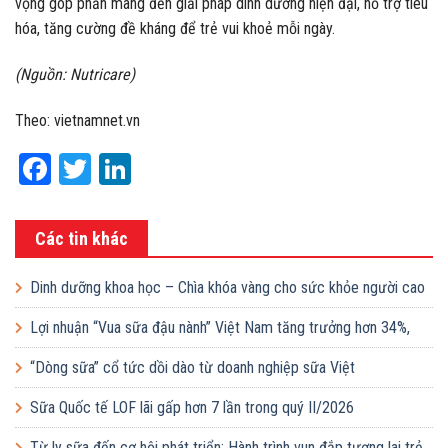
vọng góp phần mang đến giải pháp dinh dưỡng hiện đại, hỗ trợ tiêu
hóa, tăng cường đề kháng để trẻ vui khoẻ mỗi ngày.
(Nguồn: Nutricare)
Theo: vietnamnet.vn
Facebook
Twitter
LinkedIn
Các tin khác
Dinh dưỡng khoa học – Chìa khóa vàng cho sức khỏe người cao
tuổi
Lợi nhuận “Vua sữa đậu nành” Việt Nam tăng trưởng hơn 34%,
công ty mẹ sắp chi gần 368 tỷ đồng trả cổ tức trong tháng 8
“Dòng sữa” cổ tức dồi dào từ doanh nghiệp sữa Việt
Sữa Quốc tế LOF lãi gấp hơn 7 lần trong quý II/2026
Từ ly sữa đến cơ hội phát triển: Hành trình vun đắp tương lai trẻ