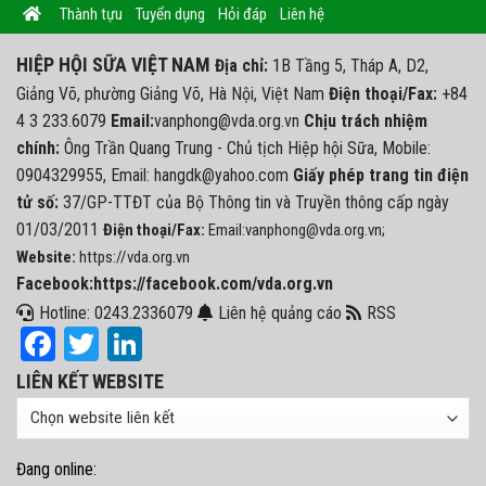
Thành tựu
Tuyển dụng
Hỏi đáp
Liên hệ
HIỆP HỘI SỮA VIỆT NAM
Địa chỉ:
1B Tầng 5, Tháp A, D2,
Giảng Võ, phường Giảng Võ, Hà Nội, Việt Nam
Điện thoại/Fax:
+84
4 3 233.6079
Email:
vanphong@vda.org.vn
Chịu trách nhiệm
chính:
Ông Trần Quang Trung - Chủ tịch Hiệp hội Sữa, Mobile:
0904329955, Email: hangdk@yahoo.com
Giấy phép trang tin điện
tử số:
37/GP-TTĐT của Bộ Thông tin và Truyền thông cấp ngày
01/03/2011
Điện thoại/Fax:
Email:vanphong@vda.org.vn;
Website:
https://vda.org.vn
Facebook:https://facebook.com/vda.org.vn
Hotline: 0243.2336079
Liên hệ quảng cáo
RSS
Facebook
Twitter
LinkedIn
LIÊN KẾT WEBSITE
Đang online: