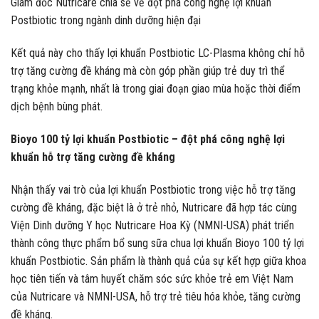
Giám đốc Nutricare chia sẻ về đột phá công nghệ lợi khuẩn
Postbiotic trong ngành dinh dưỡng hiện đại
Kết quả này cho thấy lợi khuẩn Postbiotic LC-Plasma không chỉ hỗ
trợ tăng cường đề kháng mà còn góp phần giúp trẻ duy trì thể
trạng khỏe mạnh, nhất là trong giai đoạn giao mùa hoặc thời điểm
dịch bệnh bùng phát.
Bioyo 100 tỷ lợi khuẩn Postbiotic – đột phá công nghệ lợi
khuẩn hỗ trợ tăng cường đề kháng
Nhận thấy vai trò của lợi khuẩn Postbiotic trong việc hỗ trợ tăng
cường đề kháng, đặc biệt là ở trẻ nhỏ, Nutricare đã hợp tác cùng
Viện Dinh dưỡng Y học Nutricare Hoa Kỳ (NMNI-USA) phát triển
thành công thực phẩm bổ sung sữa chua lợi khuẩn Bioyo 100 tỷ lợi
khuẩn Postbiotic. Sản phẩm là thành quả của sự kết hợp giữa khoa
học tiên tiến và tâm huyết chăm sóc sức khỏe trẻ em Việt Nam
của Nutricare và NMNI-USA, hỗ trợ trẻ tiêu hóa khỏe, tăng cường
đề kháng.