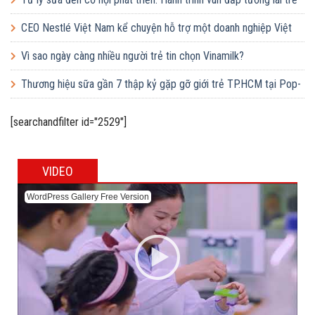
em Việt của Vinamilk
CEO Nestlé Việt Nam kể chuyện hỗ trợ một doanh nghiệp Việt
tăng quy mô gấp 10 lần
Vì sao ngày càng nhiều người trẻ tin chọn Vinamilk?
Thương hiệu sữa gần 7 thập kỷ gặp gỡ giới trẻ TP.HCM tại Pop-
up ‘Thưởng vị hè’
[searchandfilter id="2529"]
VIDEO
WordPress Gallery Free Version