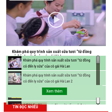
Khám phá quy trình sản xuất sữa tươi “từ đồng
cỏ đến ly sữa” của cô gái Hà Lan
Khám phá quy trình sản xuất sữa tươi “từ đồng
cỏ đến ly sữa” của cô gái Hà Lan
Khám phá quy trình sản xuất sữa tươi “từ đồng
cỏ đến ly sữa” của cô gái Hà Lan 2
FBNC - Ngành sữa hướng tới mục tiêu 3,4 tỷ lít
Xem thêm
sữa vào năm 2025
(VTC14) - Sữa ngoại, động vật sống sẽ được
TIN ĐỌC NHIỀU
miễn thuế nhập khẩu