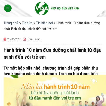
Skip
to
content
Trang chủ
»
Tin tức
»
Tin hiệp hội
»
Hành trình 10 năm đưa dưỡng
chất lành từ đậu nành đến với trẻ em
28/06/2026
Trần Trung
Hành trình 10 năm đưa dưỡng chất lành từ đậu
nành đến với trẻ em
Từ một hộp sữa nhỏ, chương trình đã góp phần thu
hẹp khoảng cách dinh dưỡng, trao cơ hội được tiếp
cận nguồn dưỡng chất lành tốt cho sức khỏe và thắp
sáng niềm tin về tương lai được phát triển toàn diện
cho các em học sinh ở vùng sâu vùng xa.
Từ một hộp sữa nhỏ, chương trình đã góp phần thu hẹp khoảng
cách dinh dưỡng, trao cơ hội được tiếp cận nguồn dưỡng chất lành