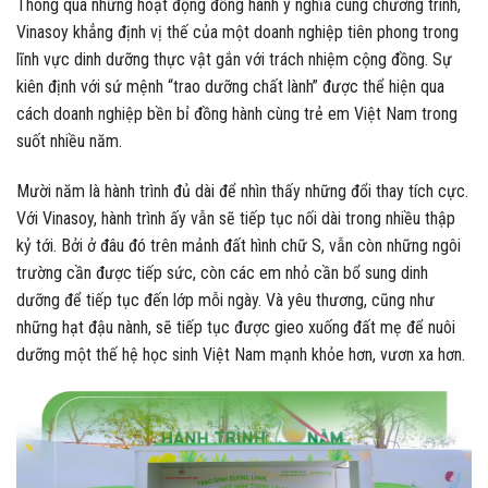
Thông qua những hoạt động đồng hành ý nghĩa cùng chương trình,
Vinasoy khẳng định vị thế của một doanh nghiệp tiên phong trong
lĩnh vực dinh dưỡng thực vật gắn với trách nhiệm cộng đồng. Sự
kiên định với sứ mệnh “trao dưỡng chất lành” được thể hiện qua
cách doanh nghiệp bền bỉ đồng hành cùng trẻ em Việt Nam trong
suốt nhiều năm.
Mười năm là hành trình đủ dài để nhìn thấy những đổi thay tích cực.
Với Vinasoy, hành trình ấy vẫn sẽ tiếp tục nối dài trong nhiều thập
kỷ tới. Bởi ở đâu đó trên mảnh đất hình chữ S, vẫn còn những ngôi
trường cần được tiếp sức, còn các em nhỏ cần bổ sung dinh
dưỡng để tiếp tục đến lớp mỗi ngày. Và yêu thương, cũng như
những hạt đậu nành, sẽ tiếp tục được gieo xuống đất mẹ để nuôi
dưỡng một thế hệ học sinh Việt Nam mạnh khỏe hơn, vươn xa hơn.