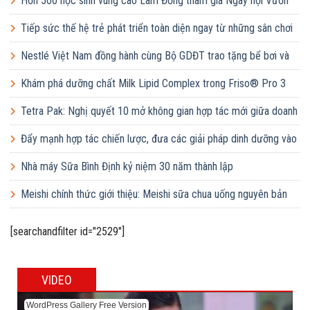
Hơn 500 học sinh vùng cao Lâm Đồng tham gia Ngày hội Vươn
cao Việt Nam
Tiếp sức thế hệ trẻ phát triển toàn diện ngay từ những sân chơi
học đường
Nestlé Việt Nam đồng hành cùng Bộ GDĐT trao tặng bể bơi và
lớp dạy bơi mô hình điểm cho học sinh tại tỉnh Bắc Ninh
Khám phá dưỡng chất Milk Lipid Complex trong Friso® Pro 3
Tetra Pak: Nghị quyết 10 mở không gian hợp tác mới giữa doanh
nghiệp FDI và doanh nghiệp Việt
Đẩy mạnh hợp tác chiến lược, đưa các giải pháp dinh dưỡng vào
trường học
Nhà máy Sữa Bình Định kỷ niệm 30 năm thành lập
Meishi chính thức giới thiệu: Meishi sữa chua uống nguyên bản
[searchandfilter id="2529"]
VIDEO
WordPress Gallery Free Version