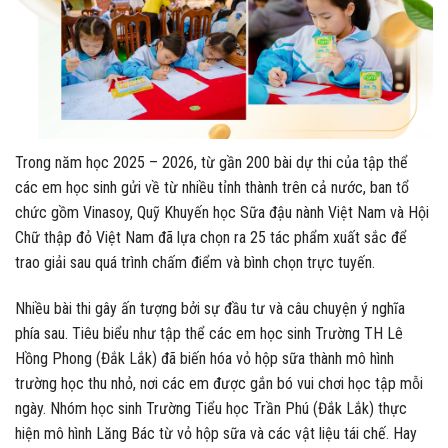
Trong năm học 2025 – 2026, từ gần 200 bài dự thi của tập thể
các em học sinh gửi về từ nhiều tỉnh thành trên cả nước, ban tổ
chức gồm Vinasoy, Quỹ Khuyến học Sữa đậu nành Việt Nam và Hội
Chữ thập đỏ Việt Nam đã lựa chọn ra 25 tác phẩm xuất sắc để
trao giải sau quá trình chấm điểm và bình chọn trực tuyến.
Nhiều bài thi gây ấn tượng bởi sự đầu tư và câu chuyện ý nghĩa
phía sau. Tiêu biểu như tập thể các em học sinh Trường TH Lê
Hồng Phong (Đắk Lắk) đã biến hóa vỏ hộp sữa thành mô hình
trường học thu nhỏ, nơi các em được gắn bó vui chơi học tập mỗi
ngày. Nhóm học sinh Trường Tiểu học Trần Phú (Đắk Lắk) thực
hiện mô hình Lăng Bác từ vỏ hộp sữa và các vật liệu tái chế. Hay