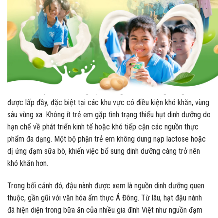
tốt cho sức khỏe và thắp sáng niềm tin về tương lai được phát
triển toàn diện cho các em học sinh ở vùng sâu vùng xa.
Nhiều năm qua, dinh dưỡng học đường vẫn là khoảng trống cần
được lấp đầy, đặc biệt tại các khu vực có điều kiện khó khăn, vùng
sâu vùng xa. Không ít trẻ em gặp tình trạng thiếu hụt dinh dưỡng do
hạn chế về phát triển kinh tế hoặc khó tiếp cận các nguồn thực
phẩm đa dạng. Một bộ phận trẻ em không dung nạp lactose hoặc
dị ứng đạm sữa bò, khiến việc bổ sung dinh dưỡng càng trở nên
khó khăn hơn.
Trong bối cảnh đó, đậu nành được xem là nguồn dinh dưỡng quen
thuộc, gần gũi với văn hóa ẩm thực Á Đông. Từ lâu, hạt đậu nành
đã hiện diện trong bữa ăn của nhiều gia đình Việt như nguồn đạm