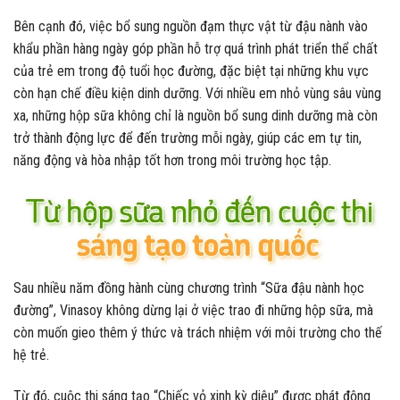
Bên cạnh đó, việc bổ sung nguồn đạm thực vật từ đậu nành vào
khẩu phần hàng ngày góp phần hỗ trợ quá trình phát triển thể chất
của trẻ em trong độ tuổi học đường, đặc biệt tại những khu vực
còn hạn chế điều kiện dinh dưỡng. Với nhiều em nhỏ vùng sâu vùng
xa, những hộp sữa không chỉ là nguồn bổ sung dinh dưỡng mà còn
trở thành động lực để đến trường mỗi ngày, giúp các em tự tin,
năng động và hòa nhập tốt hơn trong môi trường học tập.
Sau nhiều năm đồng hành cùng chương trình “Sữa đậu nành học
đường”, Vinasoy không dừng lại ở việc trao đi những hộp sữa, mà
còn muốn gieo thêm ý thức và trách nhiệm với môi trường cho thế
hệ trẻ.
Từ đó, cuộc thi sáng tạo “Chiếc vỏ xinh kỳ diệu” được phát động