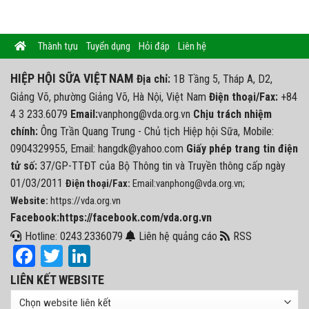
Thành tựu
Tuyển dụng
Hỏi đáp
Liên hệ
HIỆP HỘI SỮA VIỆT NAM
Địa chỉ:
1B Tầng 5, Tháp A, D2,
Giảng Võ, phường Giảng Võ, Hà Nội, Việt Nam
Điện thoại/Fax:
+84
4 3 233.6079
Email:
vanphong@vda.org.vn
Chịu trách nhiệm
chính:
Ông Trần Quang Trung - Chủ tịch Hiệp hội Sữa, Mobile:
0904329955, Email: hangdk@yahoo.com
Giấy phép trang tin điện
tử số:
37/GP-TTĐT của Bộ Thông tin và Truyền thông cấp ngày
01/03/2011
Điện thoại/Fax:
Email:vanphong@vda.org.vn;
Website:
https://vda.org.vn
Facebook:https://facebook.com/vda.org.vn
Hotline: 0243.2336079
Liên hệ quảng cáo
RSS
Facebook
Twitter
LinkedIn
LIÊN KẾT WEBSITE