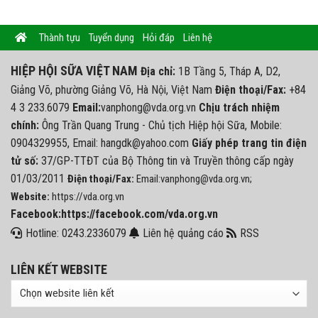
Thành tựu
Tuyển dụng
Hỏi đáp
Liên hệ
HIỆP HỘI SỮA VIỆT NAM
Địa chỉ:
1B Tầng 5, Tháp A, D2,
Giảng Võ, phường Giảng Võ, Hà Nội, Việt Nam
Điện thoại/Fax:
+84
4 3 233.6079
Email:
vanphong@vda.org.vn
Chịu trách nhiệm
chính:
Ông Trần Quang Trung - Chủ tịch Hiệp hội Sữa, Mobile:
0904329955, Email: hangdk@yahoo.com
Giấy phép trang tin điện
tử số:
37/GP-TTĐT của Bộ Thông tin và Truyền thông cấp ngày
01/03/2011
Điện thoại/Fax:
Email:vanphong@vda.org.vn;
Website:
https://vda.org.vn
Facebook:https://facebook.com/vda.org.vn
Hotline: 0243.2336079
Liên hệ quảng cáo
RSS
LIÊN KẾT WEBSITE