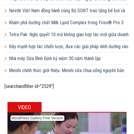
học đường
Nestlé Việt Nam đồng hành cùng Bộ GDĐT trao tặng bể bơi và
lớp dạy bơi mô hình điểm cho học sinh tại tỉnh Bắc Ninh
Khám phá dưỡng chất Milk Lipid Complex trong Friso® Pro 3
Tetra Pak: Nghị quyết 10 mở không gian hợp tác mới giữa doanh
nghiệp FDI và doanh nghiệp Việt
Đẩy mạnh hợp tác chiến lược, đưa các giải pháp dinh dưỡng vào
trường học
Nhà máy Sữa Bình Định kỷ niệm 30 năm thành lập
Meishi chính thức giới thiệu: Meishi sữa chua uống nguyên bản
[searchandfilter id="2529"]
VIDEO
WordPress Gallery Free Version