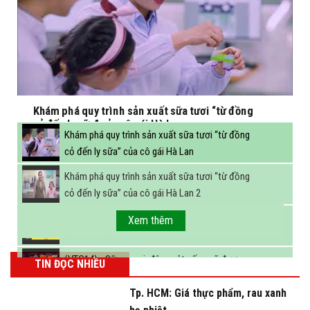
Khám phá quy trình sản xuất sữa tươi “từ đồng
cỏ đến ly sữa” của cô gái Hà Lan
Khám phá quy trình sản xuất sữa tươi “từ đồng
cỏ đến ly sữa” của cô gái Hà Lan
Khám phá quy trình sản xuất sữa tươi “từ đồng
cỏ đến ly sữa” của cô gái Hà Lan 2
FBNC - Ngành sữa hướng tới mục tiêu 3,4 tỷ lít
Xem thêm
sữa vào năm 2025
(VTC14) - Sữa ngoại, động vật sống sẽ được
TIN ĐỌC NHIỀU
miễn thuế nhập khẩu
Tp. HCM: Giá thực phẩm, rau xanh