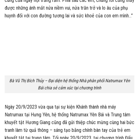
cúng của ngày hội trăng rằm. Phía sau các em, chúng tôi cũng thấy
được những ánh mắt nửa niềm vui, nửa trăn trở và lo âu của phụ
huynh đối với con đường tương lai và sức khoẻ của con em mình…”
Bà Vũ Thị Bích Thủy – Đại diện hệ thống Nhà phân phối Natrumax Yên
Bái chia sẻ cảm xúc tại chương trình
Ngày 20/9/2023 vừa qua tại sự kiện Khánh thành nhà máy
Natrumax tại Hưng Yên, hệ thống Natrumax Yên Bái và Trung tâm
khuyết tật Hương Giang cũng đã gửi thiệp chúc mừng cùng hai bức
tranh làm từ quả thông – sáng tạo bằng chính bàn tay của trẻ em
khuyết tật tại trung tâm. Tối ngày 20/9/2023, tại chương trình Đấu