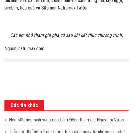
thu linh đình, các em được liên hoan với bánh trung thu, kẹo ngọt,
bimbim, hoa quả và Sữa non Natrumax Fatter.
Các em nhỏ tham gia phá cỗ sau khi kết thúc chương trình.
Nguồn: natrumax.com
Các tin khác
Hơn 500 học sinh vùng cao Lâm Đồng tham gia Ngày hội Vươn
cao Việt Nam
Tiếp sức thế hệ trẻ phát triển toàn diện ngay từ những sân chơi