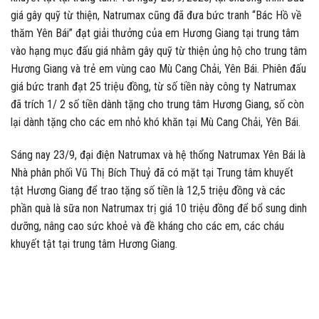
giá gây quỹ từ thiện, Natrumax cũng đã đưa bức tranh “Bác Hồ về
thăm Yên Bái” đạt giải thưởng của em Hương Giang tại trung tâm
vào hạng mục đấu giá nhằm gây quỹ từ thiện ủng hộ cho trung tâm
Hương Giang và trẻ em vùng cao Mù Cang Chải, Yên Bái. Phiên đấu
giá bức tranh đạt 25 triệu đồng, từ số tiền này công ty Natrumax
đã trích 1/ 2 số tiền dành tặng cho trung tâm Hương Giang, số còn
lại dành tặng cho các em nhỏ khó khăn tại Mù Cang Chải, Yên Bái.
Sáng nay 23/9, đại điện Natrumax và hệ thống Natrumax Yên Bái là
Nhà phân phối Vũ Thị Bích Thuỷ đã có mặt tại Trung tâm khuyết
tật Hương Giang để trao tặng số tiền là 12,5 triệu đồng và các
phần quà là sữa non Natrumax trị giá 10 triệu đồng để bổ sung dinh
dưỡng, nâng cao sức khoẻ và đề kháng cho các em, các cháu
khuyết tật tại trung tâm Hương Giang.