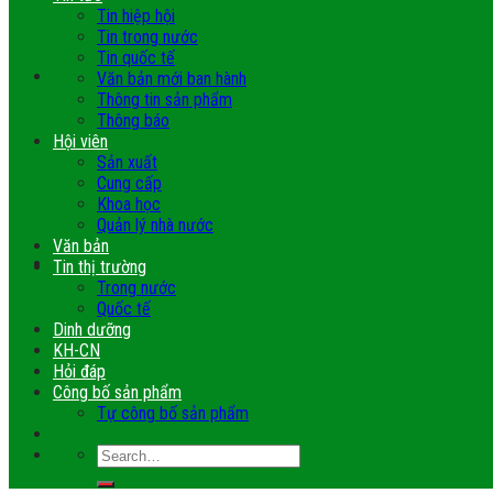
Tin hiệp hội
Tin trong nước
Tin quốc tế
Văn bản mới ban hành
Thông tin sản phẩm
Thông báo
Hội viên
Sản xuất
Cung cấp
Khoa học
Quản lý nhà nước
Văn bản
Tin thị trường
Trong nước
Quốc tế
Dinh dưỡng
KH-CN
Hỏi đáp
Công bố sản phẩm
Tự công bố sản phẩm