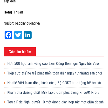
sắp đến.
Hồng Thuận
Nguồn: baobinhduong.vn
Facebook
Twitter
LinkedIn
Các tin khác
Hơn 500 học sinh vùng cao Lâm Đồng tham gia Ngày hội Vươn
cao Việt Nam
Tiếp sức thế hệ trẻ phát triển toàn diện ngay từ những sân chơi
học đường
Nestlé Việt Nam đồng hành cùng Bộ GDĐT trao tặng bể bơi và
lớp dạy bơi mô hình điểm cho học sinh tại tỉnh Bắc Ninh
Khám phá dưỡng chất Milk Lipid Complex trong Friso® Pro 3
Tetra Pak: Nghị quyết 10 mở không gian hợp tác mới giữa doanh