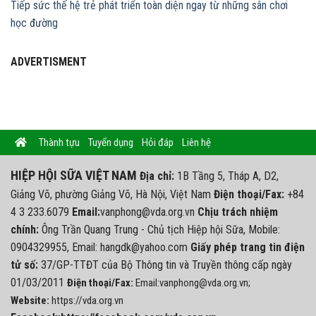
Tiếp sức thế hệ trẻ phát triển toàn diện ngay từ những sân chơi
học đường
ADVERTISMENT
Thành tựu
Tuyển dụng
Hỏi đáp
Liên hệ
HIỆP HỘI SỮA VIỆT NAM
Địa chỉ:
1B Tầng 5, Tháp A, D2,
Giảng Võ, phường Giảng Võ, Hà Nội, Việt Nam
Điện thoại/Fax:
+84
4 3 233.6079
Email:
vanphong@vda.org.vn
Chịu trách nhiệm
chính:
Ông Trần Quang Trung - Chủ tịch Hiệp hội Sữa, Mobile:
0904329955, Email: hangdk@yahoo.com
Giấy phép trang tin điện
tử số:
37/GP-TTĐT của Bộ Thông tin và Truyền thông cấp ngày
01/03/2011
Điện thoại/Fax:
Email:vanphong@vda.org.vn;
Website:
https://vda.org.vn