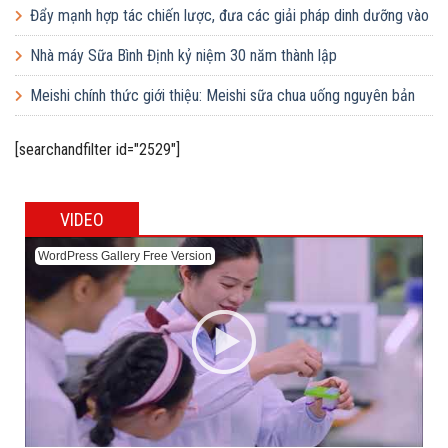
nghiệp FDI và doanh nghiệp Việt
Đẩy mạnh hợp tác chiến lược, đưa các giải pháp dinh dưỡng vào
trường học
Nhà máy Sữa Bình Định kỷ niệm 30 năm thành lập
Meishi chính thức giới thiệu: Meishi sữa chua uống nguyên bản
[searchandfilter id="2529"]
VIDEO
WordPress Gallery Free Version