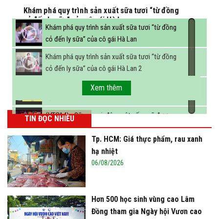
Khám phá quy trình sản xuất sữa tươi “từ đồng
cỏ đến ly sữa” của cô gái Hà Lan
Khám phá quy trình sản xuất sữa tươi “từ đồng
cỏ đến ly sữa” của cô gái Hà Lan
Khám phá quy trình sản xuất sữa tươi “từ đồng
cỏ đến ly sữa” của cô gái Hà Lan 2
FBNC - Ngành sữa hướng tới mục tiêu 3,4 tỷ lít
Xem thêm
sữa vào năm 2025
(VTC14) - Sữa ngoại, động vật sống sẽ được
TIN ĐỌC NHIỀU
miễn thuế nhập khẩu
Tp. HCM: Giá thực phẩm, rau xanh
hạ nhiệt
06/08/2026
Hơn 500 học sinh vùng cao Lâm
Đồng tham gia Ngày hội Vươn cao