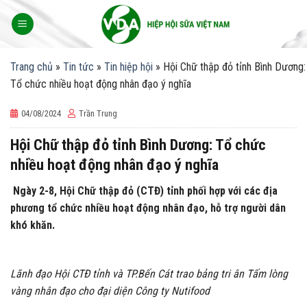
Skip
to
content
Trang chủ
»
Tin tức
»
Tin hiệp hội
»
Hội Chữ thập đỏ tỉnh Bình Dương:
Tổ chức nhiều hoạt động nhân đạo ý nghĩa
04/08/2024
Trần Trung
Hội Chữ thập đỏ tỉnh Bình Dương: Tổ chức
nhiều hoạt động nhân đạo ý nghĩa
Ngày 2-8, Hội Chữ thập đỏ (CTĐ) tỉnh phối hợp với các địa
phương tổ chức nhiều hoạt động nhân đạo, hỗ trợ người dân
khó khăn.
Lãnh đạo Hội CTĐ tỉnh và TP.Bến Cát trao bảng tri ân Tấm lòng
vàng nhân đạo cho đại diện Công ty Nutifood