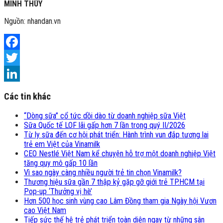
MINH THÚY
Nguồn: nhandan.vn
Facebook
Twitter
LinkedIn
Các tin khác
“Dòng sữa” cổ tức dồi dào từ doanh nghiệp sữa Việt
Sữa Quốc tế LOF lãi gấp hơn 7 lần trong quý II/2026
Từ ly sữa đến cơ hội phát triển: Hành trình vun đắp tương lai
trẻ em Việt của Vinamilk
CEO Nestlé Việt Nam kể chuyện hỗ trợ một doanh nghiệp Việt
tăng quy mô gấp 10 lần
Vì sao ngày càng nhiều người trẻ tin chọn Vinamilk?
Thương hiệu sữa gần 7 thập kỷ gặp gỡ giới trẻ TP.HCM tại
Pop-up ‘Thưởng vị hè’
Hơn 500 học sinh vùng cao Lâm Đồng tham gia Ngày hội Vươn
cao Việt Nam
Tiếp sức thế hệ trẻ phát triển toàn diện ngay từ những sân