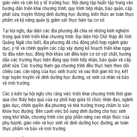
giáo viên và cán bộ y tế trường học. Nội dung tập huấn tập trung vào
hướng dẫn triển khai chương trình; quy trình tiếp nhận, bảo quản, cấp
phát sữa; truyền thông dinh dưỡng học đường; kiến thức an toàn thực
phẩm và kỹ năng quản lý, giám sát thực hiện tại cơ sở.
Tại hội nghị, đại diện các địa phương đã chia sẻ những kinh nghiệm
trong quá trình triển khai chương trình. Đại diện Hội Chữ thập đỏ tỉnh
Quảng Ngãi cho biết, địa phương đã chủ động phối hợp ngành giáo
dục, y tế và chính quyền các cấp xây dựng kế hoạch triển khai ngay
từ đầu năm học; đồng thời khảo sát điều kiện cơ sở vật chất, hướng
dẫn các trường thực hiện đúng quy trình tiếp nhận, bảo quản và cấp
phát sữa. Các trường tham gia chương trình đều thực hiện theo dõi
chiều cao, cân nặng của học sinh trước và sau thời gian hỗ trợ, kết
hợp tuyên truyền về dinh dưỡng học đường, vệ sinh cá nhân và bảo
vệ môi trường.
Các ý kiến tại hội nghị cho rằng việc triển khai chương trình thời gian
qua cho thấy hiệu quả của sự phối hợp giữa tổ chức nhân đạo, ngành
giáo dục, chính quyền địa phương và nhà trường trong chăm lo sức
khỏe học đường. Bên cạnh việc bổ sung dinh dưỡng cho học sinh
vùng khó khăn, chương trình còn góp phần nâng cao nhận thức của
phụ huynh, giáo viên và học sinh về dinh dưỡng học đường, an toàn
thực phẩm và bảo vệ môi trường.