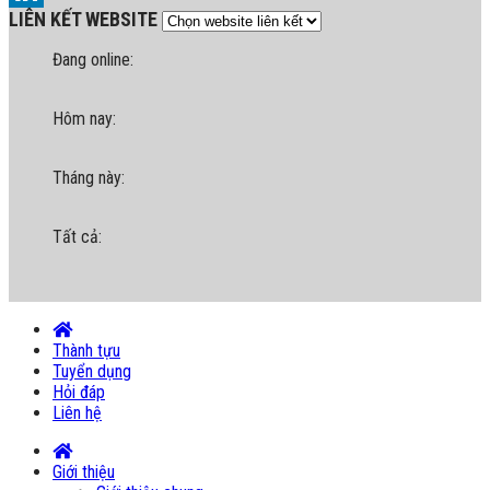
LIÊN KẾT WEBSITE
LinkedIn
Đang online:
Hôm nay:
Tháng này:
Tất cả:
Thành tựu
Tuyển dụng
Hỏi đáp
Liên hệ
Giới thiệu