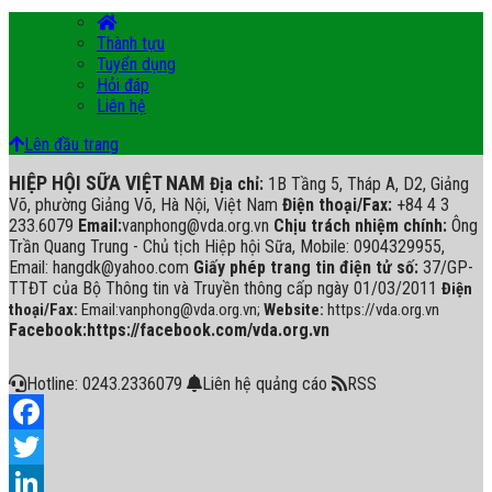
Thành tựu
Tuyển dụng
Hỏi đáp
Liên hệ
Lên đầu trang
HIỆP HỘI SỮA VIỆT NAM
Địa chỉ:
1B Tầng 5, Tháp A, D2, Giảng
Võ, phường Giảng Võ, Hà Nội, Việt Nam
Điện thoại/Fax:
+84 4 3
233.6079
Email:
vanphong@vda.org.vn
Chịu trách nhiệm chính:
Ông
Trần Quang Trung - Chủ tịch Hiệp hội Sữa, Mobile: 0904329955,
Email: hangdk@yahoo.com
Giấy phép trang tin điện tử số:
37/GP-
TTĐT của Bộ Thông tin và Truyền thông cấp ngày 01/03/2011
Điện
thoại/Fax:
Email:vanphong@vda.org.vn;
Website:
https://vda.org.vn
Facebook:https://facebook.com/vda.org.vn
Hotline: 0243.2336079
Liên hệ quảng cáo
RSS
Facebook
Twitter