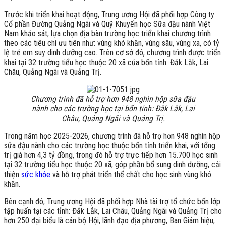
Trước khi triển khai hoạt động, Trung ương Hội đã phối hợp Công ty
Cổ phần Đường Quảng Ngãi và Quỹ Khuyến học Sữa đậu nành Việt
Nam khảo sát, lựa chọn địa bàn trường học triển khai chương trình
theo các tiêu chí ưu tiên như: vùng khó khăn, vùng sâu, vùng xa, có tỷ
lệ trẻ em suy dinh dưỡng cao. Trên cơ sở đó, chương trình được triển
khai tại 32 trường tiểu học thuộc 20 xã của bốn tỉnh: Đắk Lắk, Lai
Châu, Quảng Ngãi và Quảng Trị.
Chương trình đã hỗ trợ hơn 948 nghìn hộp sữa đậu
nành cho các trường học tại bốn tỉnh: Đắk Lắk, Lai
Châu, Quảng Ngãi và Quảng Trị.
Trong năm học 2025-2026, chương trình đã hỗ trợ hơn 948 nghìn hộp
sữa đậu nành cho các trường học thuộc bốn tỉnh triển khai, với tổng
trị giá hơn 4,3 tỷ đồng, trong đó hỗ trợ trực tiếp hơn 15.700 học sinh
tại 32 trường tiểu học thuộc 20 xã, góp phần bổ sung dinh dưỡng, cải
thiện
sức khỏe
và hỗ trợ phát triển thể chất cho học sinh vùng khó
khăn.
Bên cạnh đó, Trung ương Hội đã phối hợp Nhà tài trợ tổ chức bốn lớp
tập huấn tại các tỉnh: Đắk Lắk, Lai Châu, Quảng Ngãi và Quảng Trị cho
hơn 250 đại biểu là cán bộ Hội, lãnh đạo địa phương, Ban Giám hiệu,