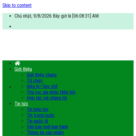
Skip to content
Chủ nhật, 9/8/2026 Bây giờ là [06:08:31] AM
Giới thiệu
Giới thiệu chung
Tổ chức
Điệu lệ/ Quy chế
Thủ tục gia nhập Hiệp hội
Hợp tác với chúng tôi
Tin tức
Tin hiệp hội
Tin trong nước
Tin quốc tế
Văn bản mới ban hành
Thông tin sản phẩm