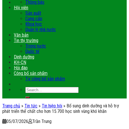
Thông báo
Hội viên
Sản xuất
Cung cấp
Khoa học
Quản lý nhà nước
Văn bản
Tin thị trường
Trong nước
Quốc tế
Dinh dưỡng
KH-CN
Hỏi đáp
Công bố sản phẩm
Tự công bố sản phẩm
Trang chủ
»
Tin tức
»
Tin hiệp hội
»
Bổ sung dinh dưỡng và hỗ trợ
phát triển thể chất cho hơn 15.700 học sinh vùng khó khăn
05/07/2026
Trần Trung