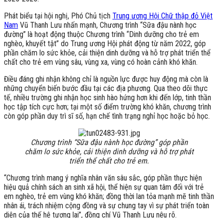
Phát biểu tại hội nghị, Phó Chủ tịch
Trung ương Hội Chữ thập đỏ Việt
Nam
Vũ Thanh Lưu nhấn mạnh, Chương trình “Sữa đậu nành học
đường” là hoạt động thuộc Chương trình “Dinh dưỡng cho trẻ em
nghèo, khuyết tật” do Trung ương Hội phát động từ năm 2022, góp
phần chăm lo sức khỏe, cải thiện dinh dưỡng và hỗ trợ phát triển thể
chất cho trẻ em vùng sâu, vùng xa, vùng có hoàn cảnh khó khăn.
Điều đáng ghi nhận không chỉ là nguồn lực được huy động mà còn là
những chuyển biến bước đầu tại các địa phương. Qua theo dõi thực
tế, nhiều trường ghi nhận học sinh hào hứng hơn khi đến lớp, tinh thần
học tập tích cực hơn; tại một số điểm trường khó khăn, chương trình
còn góp phần duy trì sĩ số, hạn chế tình trạng nghỉ học hoặc bỏ học.
Chương trình “Sữa đậu nành học đường” góp phần
chăm lo sức khỏe, cải thiện dinh dưỡng và hỗ trợ phát
triển thể chất cho trẻ em.
“Chương trình mang ý nghĩa nhân văn sâu sắc, góp phần thực hiện
hiệu quả chính sách an sinh xã hội, thể hiện sự quan tâm đối với trẻ
em nghèo, trẻ em vùng khó khăn; đồng thời lan tỏa mạnh mẽ tinh thần
nhân ái, trách nhiệm cộng đồng và sự chung tay vì sự phát triển toàn
diện của thế hệ tương lai”, đồng chí Vũ Thanh Lưu nêu rõ.