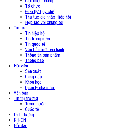
Giới thiệu chung
Tổ chức
Điệu lệ/ Quy chế
Thủ tục gia nhập Hiệp hội
Hợp tác với chúng tôi
Tin tức
Tin hiệp hội
Tin trong nước
Tin quốc tế
Văn bản mới ban hành
Thông tin sản phẩm
Thông báo
Hội viên
Sản xuất
Cung cấp
Khoa học
Quản lý nhà nước
Văn bản
Tin thị trường
Trong nước
Quốc tế
Dinh dưỡng
KH-CN
Hỏi đáp