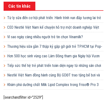
Các tin khác
Từ ly sữa đến cơ hội phát triển: Hành trình vun đắp tương lai trẻ
em Việt của Vinamilk
CEO Nestlé Việt Nam kể chuyện hỗ trợ một doanh nghiệp Việt
tăng quy mô gấp 10 lần
Vì sao ngày càng nhiều người trẻ tin chọn Vinamilk?
Thương hiệu sữa gần 7 thập kỷ gặp gỡ giới trẻ TP.HCM tại Pop-
up ‘Thưởng vị hè’
Hơn 500 học sinh vùng cao Lâm Đồng tham gia Ngày hội Vươn
cao Việt Nam
Tiếp sức thế hệ trẻ phát triển toàn diện ngay từ những sân chơi
học đường
Nestlé Việt Nam đồng hành cùng Bộ GDĐT trao tặng bể bơi và
lớp dạy bơi mô hình điểm cho học sinh tại tỉnh Bắc Ninh
Khám phá dưỡng chất Milk Lipid Complex trong Friso® Pro 3
[searchandfilter id="2529"]