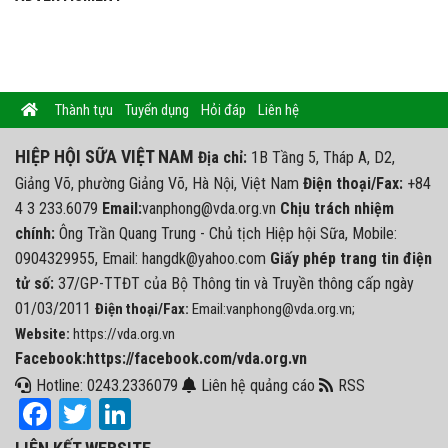
Thành tựu
Tuyển dụng
Hỏi đáp
Liên hệ
HIỆP HỘI SỮA VIỆT NAM
Địa chỉ:
1B Tầng 5, Tháp A, D2,
Giảng Võ, phường Giảng Võ, Hà Nội, Việt Nam
Điện thoại/Fax:
+84
4 3 233.6079
Email:
vanphong@vda.org.vn
Chịu trách nhiệm
chính:
Ông Trần Quang Trung - Chủ tịch Hiệp hội Sữa, Mobile:
0904329955, Email: hangdk@yahoo.com
Giấy phép trang tin điện
tử số:
37/GP-TTĐT của Bộ Thông tin và Truyền thông cấp ngày
01/03/2011
Điện thoại/Fax:
Email:vanphong@vda.org.vn;
Website:
https://vda.org.vn
Facebook:https://facebook.com/vda.org.vn
Hotline: 0243.2336079
Liên hệ quảng cáo
RSS
Facebook
Twitter
LinkedIn