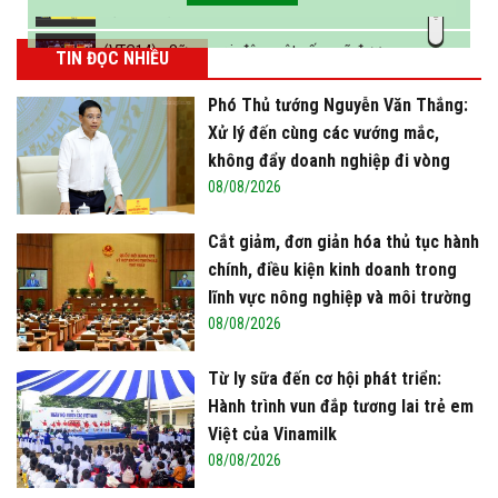
sữa vào năm 2025
(VTC14) - Sữa ngoại, động vật sống sẽ được
TIN ĐỌC NHIỀU
miễn thuế nhập khẩu
Phó Thủ tướng Nguyễn Văn Thắng:
Xử lý đến cùng các vướng mắc,
không đẩy doanh nghiệp đi vòng
08/08/2026
Cắt giảm, đơn giản hóa thủ tục hành
chính, điều kiện kinh doanh trong
lĩnh vực nông nghiệp và môi trường
08/08/2026
Từ ly sữa đến cơ hội phát triển:
Hành trình vun đắp tương lai trẻ em
Việt của Vinamilk
08/08/2026