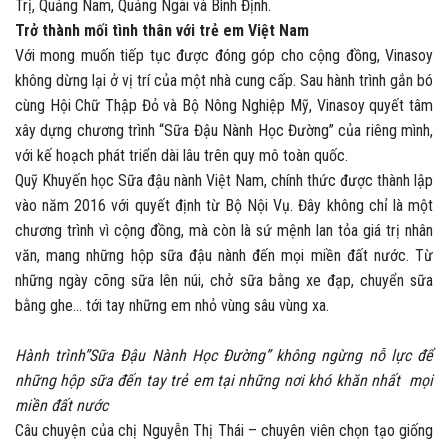
Trị, Quảng Nam, Quảng Ngãi và Bình Định.
Trở thành mối tình thân với trẻ em Việt Nam
Với mong muốn tiếp tục được đóng góp cho cộng đồng, Vinasoy
không dừng lại ở vị trí của một nhà cung cấp. Sau hành trình gắn bó
cùng Hội Chữ Thập Đỏ và Bộ Nông Nghiệp Mỹ, Vinasoy quyết tâm
xây dựng chương trình “Sữa Đậu Nành Học Đường” của riêng mình,
với kế hoạch phát triển dài lâu trên quy mô toàn quốc.
Quỹ Khuyến học Sữa đậu nành Việt Nam, chính thức được thành lập
vào năm 2016 với quyết định từ Bộ Nội Vụ. Đây không chỉ là một
chương trình vì cộng đồng, mà còn là sứ mệnh lan tỏa giá trị nhân
văn, mang những hộp sữa đậu nành đến mọi miền đất nước. Từ
những ngày cõng sữa lên núi, chở sữa bằng xe đạp, chuyển sữa
bằng ghe… tới tay những em nhỏ vùng sâu vùng xa.
Hành trình”Sữa Đậu Nành Học Đường” không ngừng nỗ lực để
những hộp sữa đến tay trẻ em tại những nơi khó khăn nhất mọi
miền đất nước
Câu chuyện của chị Nguyễn Thị Thái – chuyên viên chọn tạo giống