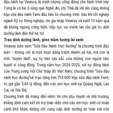
đậu nành tại Vinasoy, là minh chứng sống động cho hành trình này.
Từng là cô bé ở vùng quê Nghệ An, chị Thái đã lớn lên cùng những
hộp sữa đậu nành Fami đầu tiên từ chương trình. Sau khi tốt nghiệp
ngành Kỹ sư Nông nghiệp, chị gia nhập Vinasoy và suốt 10 năm qua
đã không ngừng cống hiến, tiếp tục sứ mệnh lan tỏa giá trị dinh
dưỡng lành đến thế hệ trẻ.
Trao dinh dưỡng lành, gieo mầm tương lai xanh
Vinasoy luôn xem “Sữa Đậu Nành Học Đường” là chương trình đặc
biệt – không chỉ là một hoạt động trách nhiệm xã hội, mà còn là
mối “duyên lành”, sự tự hào sâu sắc của những con người tâm
huyết vì cộng đồng. Trong năm học 2024-2025, với sự đồng hành
của Trung ương Hội Chữ thập đỏ Việt Nam, chương trình “Sữa đậu
nành học đường”sẽ trao tặng hơn 755.000 hộp sữa đậu nành Fami,
trị giá gần 3,44 tỷ đồng, đến các em học sinh tại Quảng Ngãi, Lào
Cai, và Yên Bái.
Chương trình đã mang đến niềm tin cho phụ huynh và nhà trường,
khẳng định cam kết hỗ trợ toàn diện cho các em học sinh có hoàn
cảnh khó khăn, không chỉ cung cấp dinh dưỡng an toàn mà còn