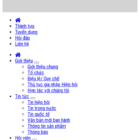
Thành tựu
Tuyển dụng
Hỏi đáp
Liên hệ
Giới thiệu
Giới thiệu chung
Tổ chức
Điệu lệ/ Quy chế
Thủ tục gia nhập Hiệp hội
Hợp tác với chúng tôi
Tin tức
Tin hiệp hội
Tin trong nước
Tin quốc tế
Văn bản mới ban hành
Thông tin sản phẩm
Thông báo
Hội viên