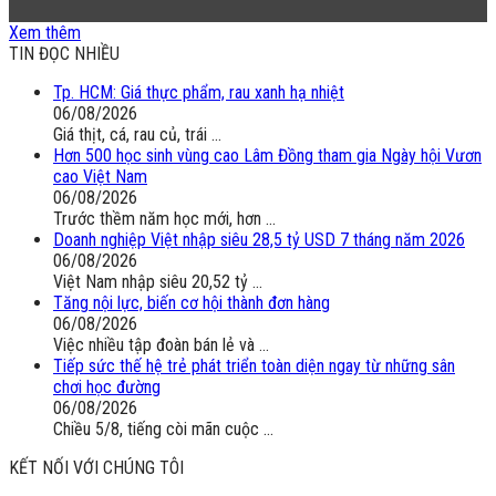
(VTC14) - Sữa ngoại, động vật sống sẽ được miễn thuế
Xem thêm
nhập khẩu
TIN ĐỌC NHIỀU
Tp. HCM: Giá thực phẩm, rau xanh hạ nhiệt
06/08/2026
Giá thịt, cá, rau củ, trái ...
Hơn 500 học sinh vùng cao Lâm Đồng tham gia Ngày hội Vươn
cao Việt Nam
06/08/2026
Trước thềm năm học mới, hơn ...
Doanh nghiệp Việt nhập siêu 28,5 tỷ USD 7 tháng năm 2026
06/08/2026
Việt Nam nhập siêu 20,52 tỷ ...
Tăng nội lực, biến cơ hội thành đơn hàng
06/08/2026
Việc nhiều tập đoàn bán lẻ và ...
Tiếp sức thế hệ trẻ phát triển toàn diện ngay từ những sân
chơi học đường
06/08/2026
Chiều 5/8, tiếng còi mãn cuộc ...
KẾT NỐI VỚI CHÚNG TÔI