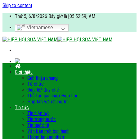
Skip to content
Thứ 5, 6/8/2026 Bây giờ là [05:52:59] AM
Vietnamese
Giới thiệu
Giới thiệu chung
Tổ chức
Điệu lệ/ Quy chế
Thủ tục gia nhập Hiệp hội
Hợp tác với chúng tôi
Tin tức
Tin hiệp hội
Tin trong nước
Tin quốc tế
Văn bản mới ban hành
Thông tin sản phẩm