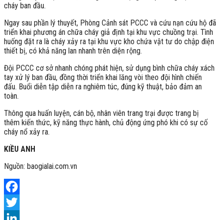
cháy ban đầu.
Ngay sau phần lý thuyết, Phòng Cảnh sát PCCC và cứu nạn cứu hộ đã
triển khai phương án chữa cháy giả định tại khu vực chuồng trại. Tình
huống đặt ra là cháy xảy ra tại khu vực kho chứa vật tư do chập điện
thiết bị, có khả năng lan nhanh trên diện rộng.
Đội PCCC cơ sở nhanh chóng phát hiện, sử dụng bình chữa cháy xách
tay xử lý ban đầu, đồng thời triển khai lăng vòi theo đội hình chiến
đấu. Buổi diễn tập diễn ra nghiêm túc, đúng kỹ thuật, bảo đảm an
toàn.
Thông qua huấn luyện, cán bộ, nhân viên trang trại được trang bị
thêm kiến thức, kỹ năng thực hành, chủ động ứng phó khi có sự cố
cháy nổ xảy ra.
KIỀU ANH
Nguồn: baogialai.com.vn
Facebook
Twitter