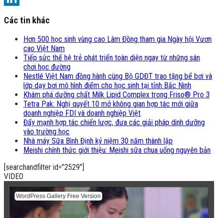
LinkedIn
Các tin khác
Hơn 500 học sinh vùng cao Lâm Đồng tham gia Ngày hội Vươn
cao Việt Nam
Tiếp sức thế hệ trẻ phát triển toàn diện ngay từ những sân
chơi học đường
Nestlé Việt Nam đồng hành cùng Bộ GDĐT trao tặng bể bơi và
lớp dạy bơi mô hình điểm cho học sinh tại tỉnh Bắc Ninh
Khám phá dưỡng chất Milk Lipid Complex trong Friso® Pro 3
Tetra Pak: Nghị quyết 10 mở không gian hợp tác mới giữa
doanh nghiệp FDI và doanh nghiệp Việt
Đẩy mạnh hợp tác chiến lược, đưa các giải pháp dinh dưỡng
vào trường học
Nhà máy Sữa Bình Định kỷ niệm 30 năm thành lập
Meishi chính thức giới thiệu: Meishi sữa chua uống nguyên bản
[searchandfilter id="2529"]
VIDEO
WordPress Gallery Free Version