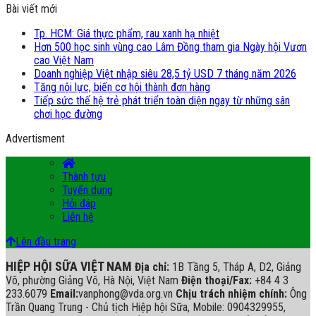
Bài viết mới
Tp. HCM: Giá thực phẩm, rau xanh hạ nhiệt
Hơn 500 học sinh vùng cao Lâm Đồng tham gia Ngày hội Vươn
cao Việt Nam
Doanh nghiệp Việt nhập siêu 28,5 tỷ USD 7 tháng năm 2026
Tăng nội lực, biến cơ hội thành đơn hàng
Tiếp sức thế hệ trẻ phát triển toàn diện ngay từ những sân
chơi học đường
Advertisment
Thành tựu
Tuyển dụng
Hỏi đáp
Liên hệ
Lên đầu trang
HIỆP HỘI SỮA VIỆT NAM
Địa chỉ:
1B Tầng 5, Tháp A, D2, Giảng
Võ, phường Giảng Võ, Hà Nội, Việt Nam
Điện thoại/Fax:
+84 4 3
233.6079
Email:
vanphong@vda.org.vn
Chịu trách nhiệm chính:
Ông
Trần Quang Trung - Chủ tịch Hiệp hội Sữa, Mobile: 0904329955,