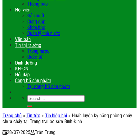
Thông báo
Hội viên
Sản xuất
Cung cấp
Khoa học
Quản lý nhà nước
Văn bản
Tin thị trường
Trong nước
Quốc tế
Dinh dưỡng
KH-CN
Hỏi đáp
Công bố sản phẩm
Tự công bố sản phẩm
Trang chủ
»
Tin tức
»
Tin hiệp hội
»
Huấn luyện kỹ năng phòng cháy
chữa cháy tại Trang trại bò sữa Bình Định
28/07/2025
Trần Trung