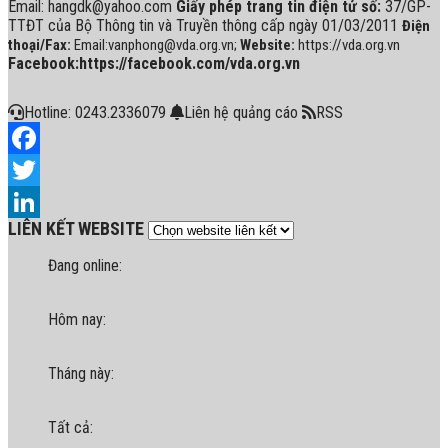
Email: hangdk@yahoo.com
Giấy phép trang tin điện tử số:
37/GP-
TTĐT của Bộ Thông tin và Truyền thông cấp ngày 01/03/2011
Điện
thoại/Fax:
Email:vanphong@vda.org.vn;
Website:
https://vda.org.vn
Facebook:https://facebook.com/vda.org.vn
Hotline: 0243.2336079
Liên hệ quảng cáo
RSS
Facebook
Twitter
LIÊN KẾT WEBSITE
LinkedIn
Đang online:
Hôm nay:
Tháng này:
Tất cả: