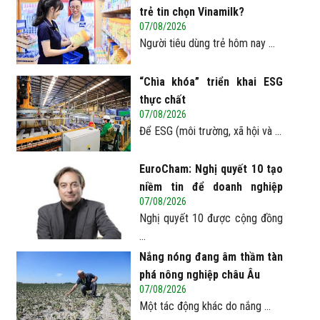
trẻ tin chọn Vinamilk?
07/08/2026
Người tiêu dùng trẻ hôm nay ...
“Chìa khóa” triển khai ESG
thực chất
07/08/2026
Để ESG (môi trường, xã hội và ...
EuroCham: Nghị quyết 10 tạo
niềm tin để doanh nghiệp
07/08/2026
châu Âu mở rộng đầu tư tại
Nghị quyết 10 được cộng đồng
Việt Nam
...
Nắng nóng đang âm thầm tàn
phá nông nghiệp châu Âu
07/08/2026
Một tác động khác do nắng ...