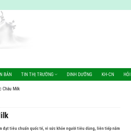
N BẢN
TIN THỊ TRƯỜNG
DINH DƯỠNG
KH-CN
HỎI
c Châu Milk
ilk
m đạt tiêu chuẩn quốc tế, vì sức khỏe người tiêu dùng, liên tiếp năm