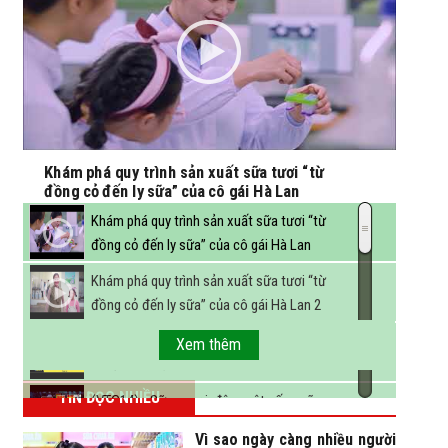
Khám phá quy trình sản xuất sữa tươi “từ
đồng cỏ đến ly sữa” của cô gái Hà Lan
Khám phá quy trình sản xuất sữa tươi “từ
đồng cỏ đến ly sữa” của cô gái Hà Lan
Khám phá quy trình sản xuất sữa tươi “từ
đồng cỏ đến ly sữa” của cô gái Hà Lan 2
FBNC - Ngành sữa hướng tới mục tiêu 3,4 tỷ
Xem thêm
lít sữa vào năm 2025
TIN ĐỌC NHIỀU
(VTC14) - Sữa ngoại, động vật sống sẽ
được miễn thuế nhập khẩu
Vì sao ngày càng nhiều người