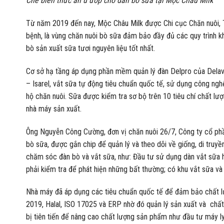
Chế biến thức ăn ủ ướp cho đàn bò sữa tại Mộc Châu Milk
Từ năm 2019 đến nay, Mộc Châu Milk được Chi cục Chăn nuôi, 
bệnh, là vùng chăn nuôi bò sữa đảm bảo đầy đủ các quy trình
bò sản xuất sữa tươi nguyên liệu tốt nhất.
Cơ sở hạ tầng áp dụng phần mềm quản lý đàn Delpro của Delav
– Isarel, vắt sữa tự động tiêu chuẩn quốc tế, sử dụng công ng
hộ chăn nuôi. Sữa được kiểm tra sơ bộ trên 10 tiêu chí chất lư
nhà máy sản xuất.
Ông Nguyễn Công Cường, đơn vị chăn nuôi 26/7, Công ty cổ phần
bò sữa, được gắn chip để quản lý và theo dõi về giống, di truyề
chăm sóc đàn bò và vắt sữa, như: Đầu tư sử dụng dàn vắt sữa hi
phải kiểm tra để phát hiện những bất thường; có khu vắt sữa và 
Nhà máy đã áp dụng các tiêu chuẩn quốc tế để đảm bảo chất 
2019, Halal, ISO 17025 và ERP nhờ đó quản lý sản xuất và chấ
bị tiên tiến để nâng cao chất lượng sản phẩm như đầu tư máy ly