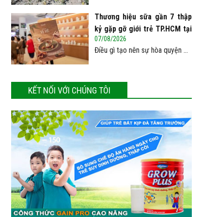
Thương hiệu sữa gần 7 thập
kỷ gặp gỡ giới trẻ TP.HCM tại
07/08/2026
Pop-up ‘Thưởng vị hè’
Điều gì tạo nên sự hòa quyện ...
KẾT NỐI VỚI CHÚNG TÔI