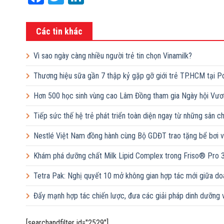
Các tin khác
Vì sao ngày càng nhiều người trẻ tin chọn Vinamilk?
Thương hiệu sữa gần 7 thập kỷ gặp gỡ giới trẻ TP.HCM tại P
Hơn 500 học sinh vùng cao Lâm Đồng tham gia Ngày hội Vươ
Tiếp sức thế hệ trẻ phát triển toàn diện ngay từ những sân 
Nestlé Việt Nam đồng hành cùng Bộ GDĐT trao tặng bể bơi và
Khám phá dưỡng chất Milk Lipid Complex trong Friso® Pro 
Tetra Pak: Nghị quyết 10 mở không gian hợp tác mới giữa do
Đẩy mạnh hợp tác chiến lược, đưa các giải pháp dinh dưỡng 
[searchandfilter id="2529"]