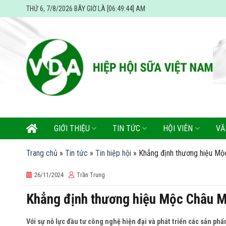
Skip
THỨ 6, 7/8/2026 BÂY GIỜ LÀ [06:49:45] AM
to
content
GIỚI THIỆU
TIN TỨC
HỘI VIÊN
VĂ
Trang chủ
»
Tin tức
»
Tin hiệp hội
»
Khẳng định thương hiệu Mộ
26/11/2024
Trần Trung
Khẳng định thương hiệu Mộc Châu M
Với sự nỗ lực đầu tư công nghệ hiện đại và phát triển các sản phẩ