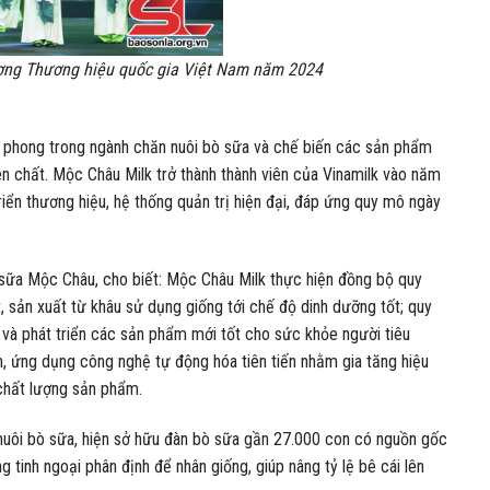
ơng Thương hiệu quốc gia Việt Nam năm 2024
n phong trong ngành chăn nuôi bò sữa và chế biến các sản phẩm
n chất. Mộc Châu Milk trở thành thành viên của Vinamilk vào năm
riển thương hiệu, hệ thống quản trị hiện đại, đáp ứng quy mô ngày
ữa Mộc Châu, cho biết: Mộc Châu Milk thực hiện đồng bộ quy
, sản xuất từ khâu sử dụng giống tới chế độ dinh dưỡng tốt; quy
u và phát triển các sản phẩm mới tốt cho sức khỏe người tiêu
nh, ứng dụng công nghệ tự động hóa tiên tiến nhằm gia tăng hiệu
 chất lượng sản phẩm.
 nuôi bò sữa, hiện sở hữu đàn bò sữa gần 27.000 con có nguồn gốc
 tinh ngoại phân định để nhân giống, giúp nâng tỷ lệ bê cái lên