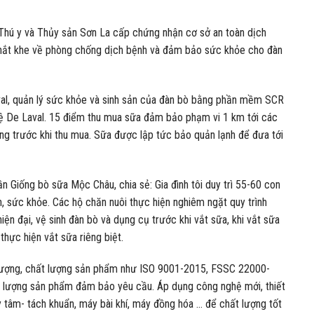
Thú y và Thủy sản Sơn La cấp chứng nhận cơ sở an toàn dịch
 khắt khe về phòng chống dịch bệnh và đảm bảo sức khỏe cho đàn
al, quản lý sức khỏe và sinh sản của đàn bò bằng phần mềm SCR
hệ De Laval. 15 điểm thu mua sữa đảm bảo phạm vi 1 km tới các
ợng trước khi thu mua. Sữa được lập tức bảo quản lạnh để đưa tới
 Giống bò sữa Mộc Châu, chia sẻ: Gia đình tôi duy trì 55-60 con
n, sức khỏe. Các hộ chăn nuôi thực hiện nghiêm ngặt quy trình
ện đại, vệ sinh đàn bò và dụng cụ trước khi vắt sữa, khi vắt sữa
thực hiện vắt sữa riêng biệt.
lượng, chất lượng sản phẩm như ISO 9001-2015, FSSC 22000-
t lượng sản phẩm đảm bảo yêu cầu. Áp dụng công nghệ mới, thiết
 tâm- tách khuẩn, máy bài khí, máy đồng hóa … để chất lượng tốt