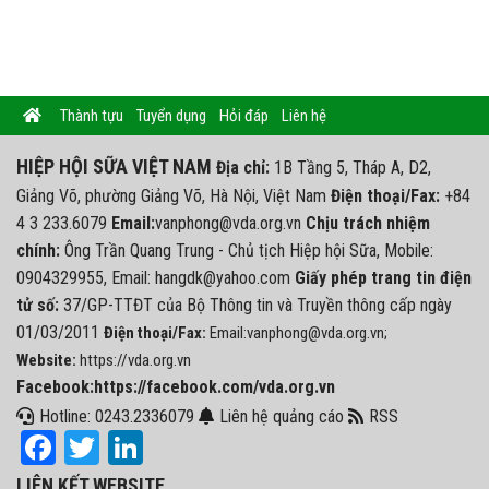
Thành tựu
Tuyển dụng
Hỏi đáp
Liên hệ
HIỆP HỘI SỮA VIỆT NAM
Địa chỉ:
1B Tầng 5, Tháp A, D2,
Giảng Võ, phường Giảng Võ, Hà Nội, Việt Nam
Điện thoại/Fax:
+84
4 3 233.6079
Email:
vanphong@vda.org.vn
Chịu trách nhiệm
chính:
Ông Trần Quang Trung - Chủ tịch Hiệp hội Sữa, Mobile:
0904329955, Email: hangdk@yahoo.com
Giấy phép trang tin điện
tử số:
37/GP-TTĐT của Bộ Thông tin và Truyền thông cấp ngày
01/03/2011
Điện thoại/Fax:
Email:vanphong@vda.org.vn;
Website:
https://vda.org.vn
Facebook:https://facebook.com/vda.org.vn
Hotline: 0243.2336079
Liên hệ quảng cáo
RSS
Facebook
Twitter
LinkedIn
LIÊN KẾT WEBSITE