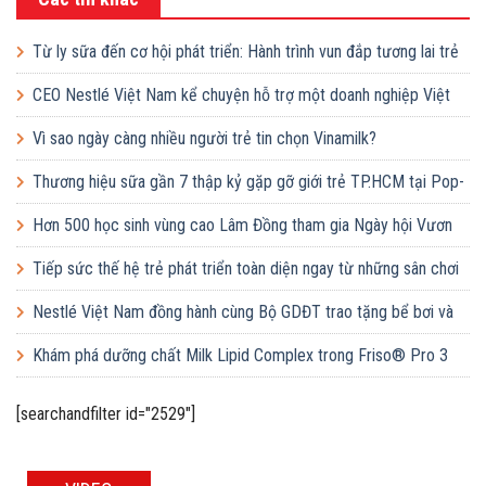
Từ ly sữa đến cơ hội phát triển: Hành trình vun đắp tương lai trẻ
em Việt của Vinamilk
CEO Nestlé Việt Nam kể chuyện hỗ trợ một doanh nghiệp Việt
tăng quy mô gấp 10 lần
Vì sao ngày càng nhiều người trẻ tin chọn Vinamilk?
Thương hiệu sữa gần 7 thập kỷ gặp gỡ giới trẻ TP.HCM tại Pop-
up ‘Thưởng vị hè’
Hơn 500 học sinh vùng cao Lâm Đồng tham gia Ngày hội Vươn
cao Việt Nam
Tiếp sức thế hệ trẻ phát triển toàn diện ngay từ những sân chơi
học đường
Nestlé Việt Nam đồng hành cùng Bộ GDĐT trao tặng bể bơi và
lớp dạy bơi mô hình điểm cho học sinh tại tỉnh Bắc Ninh
Khám phá dưỡng chất Milk Lipid Complex trong Friso® Pro 3
[searchandfilter id="2529"]