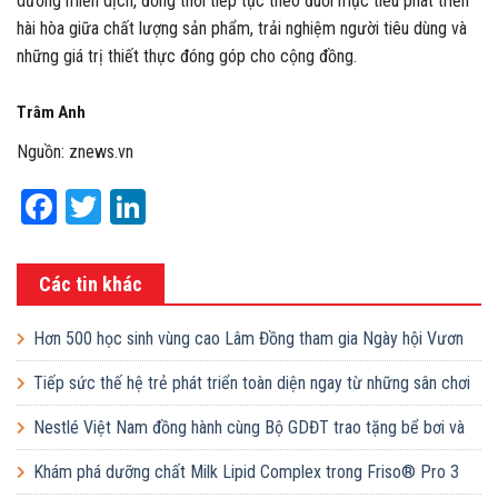
dưỡng miễn dịch, đồng thời tiếp tục theo đuổi mục tiêu phát triển
hài hòa giữa chất lượng sản phẩm, trải nghiệm người tiêu dùng và
những giá trị thiết thực đóng góp cho cộng đồng.
Trâm Anh
Nguồn: znews.vn
Facebook
Twitter
LinkedIn
Các tin khác
Hơn 500 học sinh vùng cao Lâm Đồng tham gia Ngày hội Vươn
cao Việt Nam
Tiếp sức thế hệ trẻ phát triển toàn diện ngay từ những sân chơi
học đường
Nestlé Việt Nam đồng hành cùng Bộ GDĐT trao tặng bể bơi và
lớp dạy bơi mô hình điểm cho học sinh tại tỉnh Bắc Ninh
Khám phá dưỡng chất Milk Lipid Complex trong Friso® Pro 3