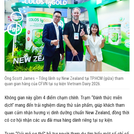
Ông Scott James – Tổng lãnh sự New Zealand tại TP.HCM (giữa) tham
quan gian hàng của CFVN tại sự kiện Vietnam Dairy 2026.
Không gian này gồm 4 điểm chạm chính. Trạm “Đánh thức miễn
dịch” mang đến trải nghiệm dùng thử sản phẩm, giúp khách tham
quan cảm nhận hương vị dinh dưỡng chuẩn New Zealand, đồng thời
có cơ hội nhận các ưu đãi mua hàng dành riêng tại sự kiện.
Trạm “Giải mã cơ thể” hỗ trợ người tham dự tìm hiểu một số chỉ số