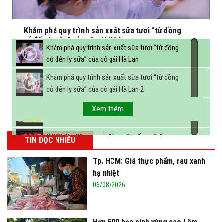
Khám phá quy trình sản xuất sữa tươi “từ đồng
cỏ đến ly sữa” của cô gái Hà Lan
Khám phá quy trình sản xuất sữa tươi “từ đồng
cỏ đến ly sữa” của cô gái Hà Lan
Khám phá quy trình sản xuất sữa tươi “từ đồng
cỏ đến ly sữa” của cô gái Hà Lan 2
FBNC - Ngành sữa hướng tới mục tiêu 3,4 tỷ lít
Xem thêm
sữa vào năm 2025
(VTC14) - Sữa ngoại, động vật sống sẽ được
TIN ĐỌC NHIỀU
miễn thuế nhập khẩu
Tp. HCM: Giá thực phẩm, rau xanh
hạ nhiệt
06/08/2026
Hơn 500 học sinh vùng cao Lâm