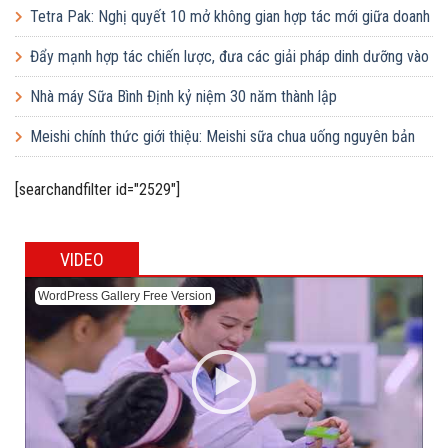
Tetra Pak: Nghị quyết 10 mở không gian hợp tác mới giữa doanh
nghiệp FDI và doanh nghiệp Việt
Đẩy mạnh hợp tác chiến lược, đưa các giải pháp dinh dưỡng vào
trường học
Nhà máy Sữa Bình Định kỷ niệm 30 năm thành lập
Meishi chính thức giới thiệu: Meishi sữa chua uống nguyên bản
[searchandfilter id="2529"]
VIDEO
WordPress Gallery Free Version