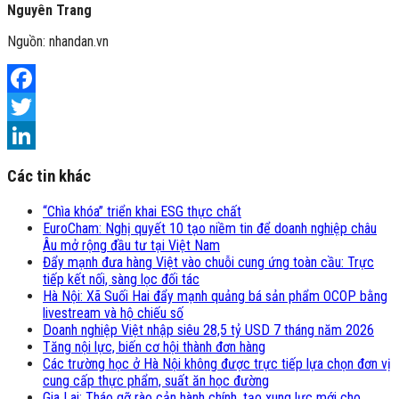
Nguyên Trang
Nguồn: nhandan.vn
Facebook
Twitter
LinkedIn
Các tin khác
“Chìa khóa” triển khai ESG thực chất
EuroCham: Nghị quyết 10 tạo niềm tin để doanh nghiệp châu
Âu mở rộng đầu tư tại Việt Nam
Đẩy mạnh đưa hàng Việt vào chuỗi cung ứng toàn cầu: Trực
tiếp kết nối, sàng lọc đối tác
Hà Nội: Xã Suối Hai đẩy mạnh quảng bá sản phẩm OCOP bằng
livestream và hộ chiếu số
Doanh nghiệp Việt nhập siêu 28,5 tỷ USD 7 tháng năm 2026
Tăng nội lực, biến cơ hội thành đơn hàng
Các trường học ở Hà Nội không được trực tiếp lựa chọn đơn vị
cung cấp thực phẩm, suất ăn học đường
Gia Lai: Tháo gỡ rào cản hành chính, tạo xung lực mới cho