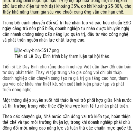
mức trung bình hoặc lạc hậu. Tỷ lệ nội địa hóa trong một số ngành
chủ lực như điện tử mới đạt khoảng 35%, cơ khí khoảng 25-30%, cho
thấy khả năng tham gia sâu vào chuỗi cung ứng vẫn còn hạn chế.
Trong bối cảnh chuyển đổi số, trí tuệ nhân tạo và các tiêu chuẩn ESG
ngày càng trở nên phổ biến, doanh nghiệp tư nhân được khuyến nghị
cần nhanh chóng nâng cấp năng lực quản trị, đầu tư vào công nghệ
và phát triển nguồn nhân lực chất lượng cao.
Tiến sĩ Lê Duy Bình trình bày tham luận tại hội thảo.
Tiến sĩ Lê Duy Bình cho rằng doanh nghiệp Việt cần thay đổi căn bản
tư duy phát triển. Thay vì tập trung vào gia công với chi phí thấp,
doanh nghiệp cần chuyển sang tạo ra giá trị gia tăng cao hơn, tham
gia vào các khâu như thiết kế, sản xuất linh kiện phức tạp và phát
triển công nghệ…
Một thông điệp xuyên suốt hội thảo là vai trò phối hợp giữa Nhà nước
và thị trường trong việc thúc đẩy khu vực kinh tế tư nhân phát triển.
Theo các chuyên gia, Nhà nước cần đóng vai trò kiến tạo, hoàn thiện
thể chế và tạo môi trường thuận lợi, trong khi doanh nghiệp phải chủ
động đổi mới, nâng cao năng lực và tuân thủ các chuẩn mực quốc tế.