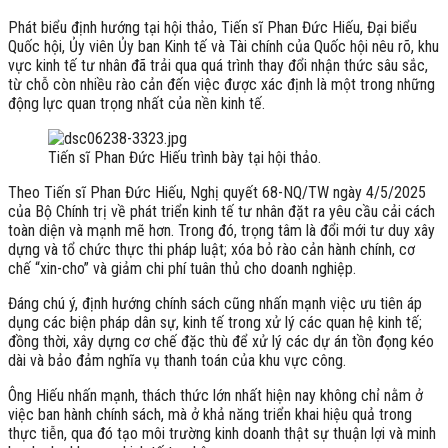
Phát biểu định hướng tại hội thảo, Tiến sĩ Phan Đức Hiếu, Đại biểu
Quốc hội, Ủy viên Ủy ban Kinh tế và Tài chính của Quốc hội nêu rõ, khu
vực kinh tế tư nhân đã trải qua quá trình thay đổi nhận thức sâu sắc,
từ chỗ còn nhiều rào cản đến việc được xác định là một trong những
động lực quan trọng nhất của nền kinh tế.
Tiến sĩ Phan Đức Hiếu trình bày tại hội thảo.
Theo Tiến sĩ Phan Đức Hiếu, Nghị quyết 68-NQ/TW ngày 4/5/2025
của Bộ Chính trị về phát triển kinh tế tư nhân đặt ra yêu cầu cải cách
toàn diện và mạnh mẽ hơn. Trong đó, trọng tâm là đổi mới tư duy xây
dựng và tổ chức thực thi pháp luật; xóa bỏ rào cản hành chính, cơ
chế “xin-cho” và giảm chi phí tuân thủ cho doanh nghiệp.
Đáng chú ý, định hướng chính sách cũng nhấn mạnh việc ưu tiên áp
dụng các biện pháp dân sự, kinh tế trong xử lý các quan hệ kinh tế;
đồng thời, xây dựng cơ chế đặc thù để xử lý các dự án tồn đọng kéo
dài và bảo đảm nghĩa vụ thanh toán của khu vực công.
Ông Hiếu nhấn mạnh, thách thức lớn nhất hiện nay không chỉ nằm ở
việc ban hành chính sách, mà ở khả năng triển khai hiệu quả trong
thực tiễn, qua đó tạo môi trường kinh doanh thật sự thuận lợi và minh