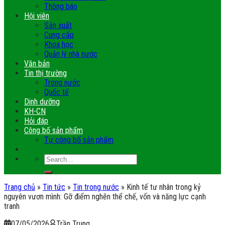
Thông báo
Hội viên
Sản xuất
Cung cấp
Khoa học
Quản lý nhà nước
Văn bản
Tin thị trường
Trong nước
Quốc tế
Dinh dưỡng
KH-CN
Hỏi đáp
Công bố sản phẩm
Tự công bố sản phẩm
Trang chủ
»
Tin tức
»
Tin trong nước
»
Kinh tế tư nhân trong kỷ
nguyên vươn mình: Gỡ điểm nghẽn thể chế, vốn và năng lực cạnh
tranh
07/05/2026
Trần Trung