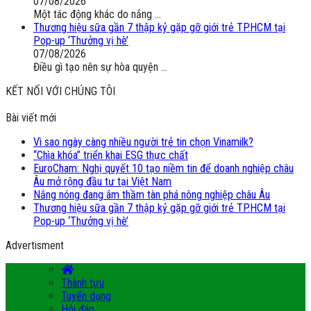
07/08/2026
Một tác động khác do nắng ...
Thương hiệu sữa gần 7 thập kỷ gặp gỡ giới trẻ TP.HCM tại
Pop-up ‘Thưởng vị hè’
07/08/2026
Điều gì tạo nên sự hòa quyện ...
KẾT NỐI VỚI CHÚNG TÔI
Bài viết mới
Vì sao ngày càng nhiều người trẻ tin chọn Vinamilk?
“Chìa khóa” triển khai ESG thực chất
EuroCham: Nghị quyết 10 tạo niềm tin để doanh nghiệp châu
Âu mở rộng đầu tư tại Việt Nam
Nắng nóng đang âm thầm tàn phá nông nghiệp châu Âu
Thương hiệu sữa gần 7 thập kỷ gặp gỡ giới trẻ TP.HCM tại
Pop-up ‘Thưởng vị hè’
Advertisment
Thành tựu
Tuyển dụng
Hỏi đáp