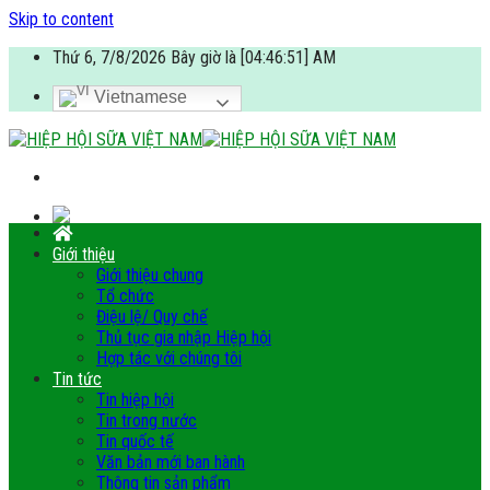
Skip to content
Thứ 6, 7/8/2026 Bây giờ là [04:46:51] AM
Vietnamese
Giới thiệu
Giới thiệu chung
Tổ chức
Điệu lệ/ Quy chế
Thủ tục gia nhập Hiệp hội
Hợp tác với chúng tôi
Tin tức
Tin hiệp hội
Tin trong nước
Tin quốc tế
Văn bản mới ban hành
Thông tin sản phẩm