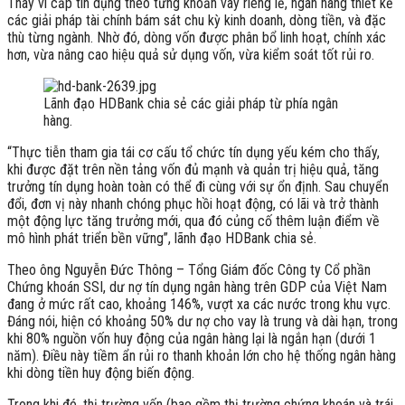
Thay vì cấp tín dụng theo từng khoản vay riêng lẻ, ngân hàng thiết kế
các giải pháp tài chính bám sát chu kỳ kinh doanh, dòng tiền, và đặc
thù từng ngành. Nhờ đó, dòng vốn được phân bổ linh hoạt, chính xác
hơn, vừa nâng cao hiệu quả sử dụng vốn, vừa kiểm soát tốt rủi ro.
Lãnh đạo HDBank chia sẻ các giải pháp từ phía ngân
hàng.
“Thực tiễn tham gia tái cơ cấu tổ chức tín dụng yếu kém cho thấy,
khi được đặt trên nền tảng vốn đủ mạnh và quản trị hiệu quả, tăng
trưởng tín dụng hoàn toàn có thể đi cùng với sự ổn định. Sau chuyển
đổi, đơn vị này nhanh chóng phục hồi hoạt động, có lãi và trở thành
một động lực tăng trưởng mới, qua đó củng cố thêm luận điểm về
mô hình phát triển bền vững”, lãnh đạo HDBank chia sẻ.
Theo ông Nguyễn Đức Thông – Tổng Giám đốc Công ty Cổ phần
Chứng khoán SSI, dư nợ tín dụng ngân hàng trên GDP của Việt Nam
đang ở mức rất cao, khoảng 146%, vượt xa các nước trong khu vực.
Đáng nói, hiện có khoảng 50% dư nợ cho vay là trung và dài hạn, trong
khi 80% nguồn vốn huy động của ngân hàng lại là ngắn hạn (dưới 1
năm). Điều này tiềm ẩn rủi ro thanh khoản lớn cho hệ thống ngân hàng
khi dòng tiền huy động biến động.
Trong khi đó, thị trường vốn (bao gồm thị trường chứng khoán và trái