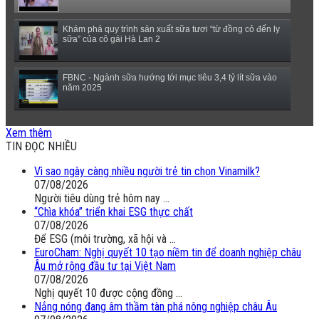
Khám phá quy trình sản xuất sữa tươi “từ đồng cỏ đến ly
sữa” của cô gái Hà Lan 2
FBNC - Ngành sữa hướng tới mục tiêu 3,4 tỷ lít sữa vào
năm 2025
(VTC14) - Sữa ngoại, động vật sống sẽ được miễn thuế
Xem thêm
nhập khẩu
TIN ĐỌC NHIỀU
Vì sao ngày càng nhiều người trẻ tin chọn Vinamilk?
07/08/2026
Người tiêu dùng trẻ hôm nay ...
“Chìa khóa” triển khai ESG thực chất
07/08/2026
Để ESG (môi trường, xã hội và ...
EuroCham: Nghị quyết 10 tạo niềm tin để doanh nghiệp châu
Âu mở rộng đầu tư tại Việt Nam
07/08/2026
Nghị quyết 10 được cộng đồng ...
Nắng nóng đang âm thầm tàn phá nông nghiệp châu Âu