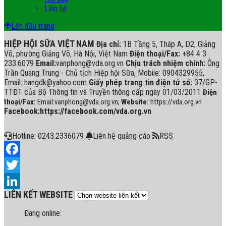
Liên hệ
Lên đầu trang
HIỆP HỘI SỮA VIỆT NAM
Địa chỉ:
1B Tầng 5, Tháp A, D2, Giảng
Võ, phường Giảng Võ, Hà Nội, Việt Nam
Điện thoại/Fax:
+84 4 3
233.6079
Email:
vanphong@vda.org.vn
Chịu trách nhiệm chính:
Ông
Trần Quang Trung - Chủ tịch Hiệp hội Sữa, Mobile: 0904329955,
Email: hangdk@yahoo.com
Giấy phép trang tin điện tử số:
37/GP-
TTĐT của Bộ Thông tin và Truyền thông cấp ngày 01/03/2011
Điện
thoại/Fax:
Email:vanphong@vda.org.vn;
Website:
https://vda.org.vn
Facebook:https://facebook.com/vda.org.vn
Hotline: 0243.2336079
Liên hệ quảng cáo
RSS
Facebook
Twitter
LIÊN KẾT WEBSITE
LinkedIn
Đang online: