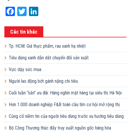
Facebook
Twitter
LinkedIn
Các tin khác
Tp. HCM: Giá thực phẩm, rau xanh hạ nhiệt
Tiêu dùng xanh dẫn dắt chuyển đổi sản xuất
Vực dậy sức mua
Người lao động bớt gánh nặng chi tiêu
Cuối tuần “săn” ưu đãi: Hàng nghìn mặt hàng tại siêu thị Hà Nội
giảm giá sâu
Hơn 1.000 doanh nghiệp F&B toàn cầu tìm cơ hội mở rộng thị
trường tại Việt Nam
Củng cố niềm tin của người tiêu dùng trước xu hướng tiêu dùng
xanh
Bộ Công Thương thúc đẩy truy xuất nguồn gốc hàng hóa