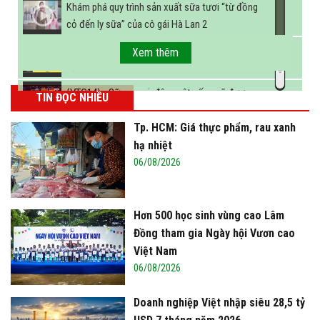
Khám phá quy trình sản xuất sữa tươi “từ đồng
cỏ đến ly sữa” của cô gái Hà Lan 2
FBNC - Ngành sữa hướng tới mục tiêu 3,4 tỷ lít
Xem thêm
sữa vào năm 2025
(VTC14) - Sữa ngoại, động vật sống sẽ được
TIN ĐỌC NHIỀU
miễn thuế nhập khẩu
Tp. HCM: Giá thực phẩm, rau xanh
hạ nhiệt
06/08/2026
Hơn 500 học sinh vùng cao Lâm
Đồng tham gia Ngày hội Vươn cao
Việt Nam
06/08/2026
Doanh nghiệp Việt nhập siêu 28,5 tỷ