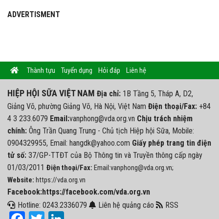
ADVERTISMENT
Thành tựu
Tuyển dụng
Hỏi đáp
Liên hệ
HIỆP HỘI SỮA VIỆT NAM
Địa chỉ:
1B Tầng 5, Tháp A, D2,
Giảng Võ, phường Giảng Võ, Hà Nội, Việt Nam
Điện thoại/Fax:
+84
4 3 233.6079
Email:
vanphong@vda.org.vn
Chịu trách nhiệm
chính:
Ông Trần Quang Trung - Chủ tịch Hiệp hội Sữa, Mobile:
0904329955, Email: hangdk@yahoo.com
Giấy phép trang tin điện
tử số:
37/GP-TTĐT của Bộ Thông tin và Truyền thông cấp ngày
01/03/2011
Điện thoại/Fax:
Email:vanphong@vda.org.vn;
Website:
https://vda.org.vn
Facebook:https://facebook.com/vda.org.vn
Hotline: 0243.2336079
Liên hệ quảng cáo
RSS
Facebook
Twitter
LinkedIn