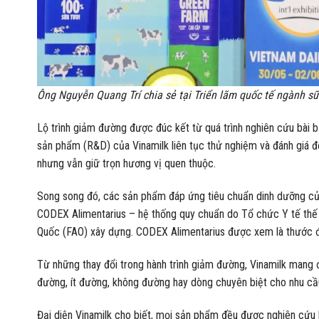
Ông Nguyễn Quang Trí chia sẻ tại Triển lãm quốc tế ngành s
Lộ trình giảm đường được đúc kết từ quá trình nghiên cứu bài bả
sản phẩm (R&D) của Vinamilk liên tục thử nghiệm và đánh giá
nhưng vẫn giữ trọn hương vị quen thuộc.
Song song đó, các sản phẩm đáp ứng tiêu chuẩn dinh dưỡng của
CODEX Alimentarius – hệ thống quy chuẩn do Tổ chức Y tế thế
Quốc (FAO) xây dựng. CODEX Alimentarius được xem là thước đo
Từ những thay đổi trong hành trình giảm đường, Vinamilk mang 
đường, ít đường, không đường hay dòng chuyên biệt cho nhu cầ
Đại diện Vinamilk cho biết, mọi sản phẩm đều được nghiên cứu