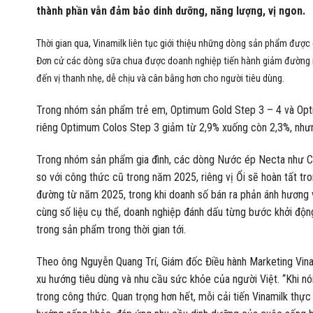
thành phần vẫn đảm bảo dinh dưỡng, năng lượng, vị ngon.
Thời gian qua, Vinamilk liên tục giới thiệu những dòng sản phẩm được
Đơn cử các dòng sữa chua được doanh nghiệp tiến hành giảm đường
đến vị thanh nhẹ, dễ chịu và cân bằng hơn cho người tiêu dùng.
Trong nhóm sản phẩm trẻ em, Optimum Gold Step 3 – 4 và Opt
riêng Optimum Colos Step 3 giảm từ 2,9% xuống còn 2,3%, nhưn
Trong nhóm sản phẩm gia đình, các dòng Nước ép Necta như 
so với công thức cũ trong năm 2025, riêng vị Ổi sẽ hoàn tất 
đường từ năm 2025, trong khi doanh số bán ra phản ánh hương 
cùng số liệu cụ thể, doanh nghiệp đánh dấu từng bước khởi động
trong sản phẩm trong thời gian tới.
Theo ông Nguyễn Quang Trí, Giám đốc Điều hành Marketing Vinam
xu hướng tiêu dùng và nhu cầu sức khỏe của người Việt. “Khi n
trong công thức. Quan trọng hơn hết, mỗi cải tiến Vinamilk thự