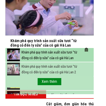
Khám phá quy trình sản xuất sữa tươi “từ
đồng cỏ đến ly sữa” của cô gái Hà Lan
Khám phá quy trình sản xuất sữa tươi “từ
đồng cỏ đến ly sữa” của cô gái Hà Lan
Khám phá quy trình sản xuất sữa tươi “từ
đồng cỏ đến ly sữa” của cô gái Hà Lan 2
FBNC - Ngành sữa hướng tới mục tiêu 3,4 tỷ
Xem thêm
lít sữa vào năm 2025
TIN ĐỌC NHIỀU
(VTC14) - Sữa ngoại, động vật sống sẽ
được miễn thuế nhập khẩu
Cắt giảm, đơn giản hóa thủ