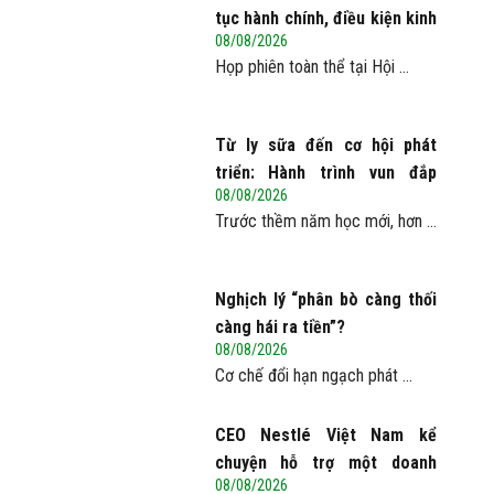
tục hành chính, điều kiện kinh
08/08/2026
doanh trong lĩnh vực nông
Họp phiên toàn thể tại Hội ...
nghiệp và môi trường
Từ ly sữa đến cơ hội phát
triển: Hành trình vun đắp
08/08/2026
tương lai trẻ em Việt của
Trước thềm năm học mới, hơn ...
Vinamilk
Nghịch lý “phân bò càng thối
càng hái ra tiền”?
08/08/2026
Cơ chế đổi hạn ngạch phát ...
CEO Nestlé Việt Nam kể
chuyện hỗ trợ một doanh
08/08/2026
nghiệp Việt tăng quy mô gấp