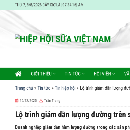
Skip
THỨ 7, 8/8/2026 BÂY GIỜ LÀ [07:34:18] AM
to
content
GIỚI THIỆU
TIN TỨC
HỘI VIÊN
VĂ
Trang chủ
»
Tin tức
»
Tin hiệp hội
»
Lộ trình giảm dần lượng đư
19/12/2025
Trần Trung
Lộ trình giảm dần lượng đường trên
Doanh nghiệp giảm dần hàm lượng đường trong các sản ph