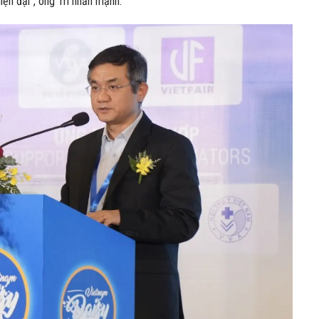
ện đại”, ông Trí nhấn mạnh.