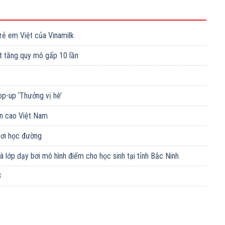
trẻ em Việt của Vinamilk
t tăng quy mô gấp 10 lần
op-up ‘Thưởng vị hè’
n cao Việt Nam
chơi học đường
 lớp dạy bơi mô hình điểm cho học sinh tại tỉnh Bắc Ninh
3