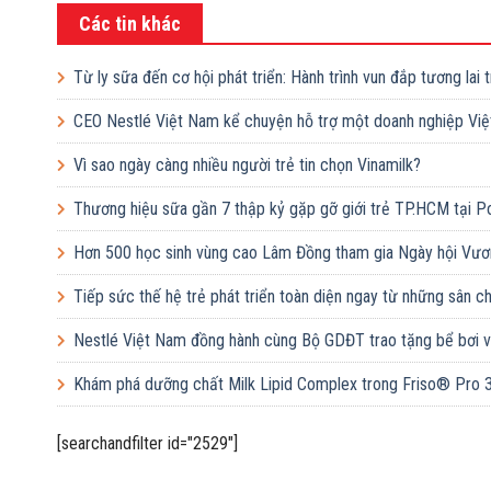
Các tin khác
Từ ly sữa đến cơ hội phát triển: Hành trình vun đắp tương lai 
CEO Nestlé Việt Nam kể chuyện hỗ trợ một doanh nghiệp Việ
Vì sao ngày càng nhiều người trẻ tin chọn Vinamilk?
Thương hiệu sữa gần 7 thập kỷ gặp gỡ giới trẻ TP.HCM tại P
Hơn 500 học sinh vùng cao Lâm Đồng tham gia Ngày hội Vươ
Tiếp sức thế hệ trẻ phát triển toàn diện ngay từ những sân 
Nestlé Việt Nam đồng hành cùng Bộ GDĐT trao tặng bể bơi và
Khám phá dưỡng chất Milk Lipid Complex trong Friso® Pro 
[searchandfilter id="2529"]