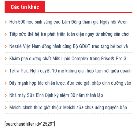
Các tin khác
Hơn 500 học sinh vùng cao Lâm Đồng tham gia Ngày hội Vươn
cao Việt Nam
Tiếp sức thế hệ trẻ phát triển toàn diện ngay từ những sân chơi
học đường
Nestlé Việt Nam đồng hành cùng Bộ GDĐT trao tặng bể bơi và
lớp dạy bơi mô hình điểm cho học sinh tại tỉnh Bắc Ninh
Khám phá dưỡng chất Milk Lipid Complex trong Friso® Pro 3
Tetra Pak: Nghị quyết 10 mở không gian hợp tác mới giữa doanh
nghiệp FDI và doanh nghiệp Việt
Đẩy mạnh hợp tác chiến lược, đưa các giải pháp dinh dưỡng vào
trường học
Nhà máy Sữa Bình Định kỷ niệm 30 năm thành lập
Meishi chính thức giới thiệu: Meishi sữa chua uống nguyên bản
[searchandfilter id="2529"]