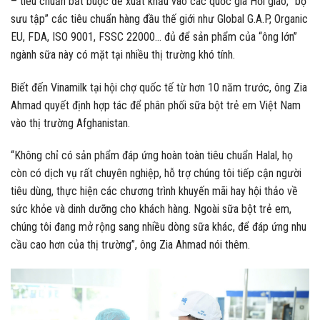
– tiêu chuẩn bắt buộc để xuất khẩu vào các quốc gia Hồi giáo, “bộ
sưu tập” các tiêu chuẩn hàng đầu thế giới như Global G.A.P, Organic
EU, FDA, ISO 9001, FSSC 22000… đủ để sản phẩm của “ông lớn”
ngành sữa này có mặt tại nhiều thị trường khó tính.
Biết đến Vinamilk tại hội chợ quốc tế từ hơn 10 năm trước, ông Zia
Ahmad quyết định hợp tác để phân phối sữa bột trẻ em Việt Nam
vào thị trường Afghanistan.
“Không chỉ có sản phẩm đáp ứng hoàn toàn tiêu chuẩn Halal, họ
còn có dịch vụ rất chuyên nghiệp, hỗ trợ chúng tôi tiếp cận người
tiêu dùng, thực hiện các chương trình khuyến mãi hay hội thảo về
sức khỏe và dinh dưỡng cho khách hàng. Ngoài sữa bột trẻ em,
chúng tôi đang mở rộng sang nhiều dòng sữa khác, để đáp ứng nhu
cầu cao hơn của thị trường”, ông Zia Ahmad nói thêm.