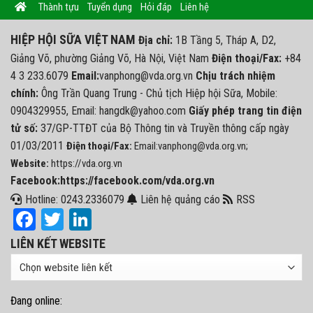
Thành tựu
Tuyển dụng
Hỏi đáp
Liên hệ
HIỆP HỘI SỮA VIỆT NAM
Địa chỉ:
1B Tầng 5, Tháp A, D2,
Giảng Võ, phường Giảng Võ, Hà Nội, Việt Nam
Điện thoại/Fax:
+84
4 3 233.6079
Email:
vanphong@vda.org.vn
Chịu trách nhiệm
chính:
Ông Trần Quang Trung - Chủ tịch Hiệp hội Sữa, Mobile:
0904329955, Email: hangdk@yahoo.com
Giấy phép trang tin điện
tử số:
37/GP-TTĐT của Bộ Thông tin và Truyền thông cấp ngày
01/03/2011
Điện thoại/Fax:
Email:vanphong@vda.org.vn;
Website:
https://vda.org.vn
Facebook:https://facebook.com/vda.org.vn
Hotline: 0243.2336079
Liên hệ quảng cáo
RSS
Facebook
Twitter
LinkedIn
LIÊN KẾT WEBSITE
Đang online: