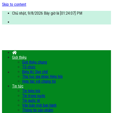
Skip to content
Chủ nhật, 9/8/2026 Bây giờ là [01:24:08] PM
Giới thiệu
Giới thiệu chung
Tổ chức
Điệu lệ/ Quy chế
Thủ tục gia nhập Hiệp hội
Hợp tác với chúng tôi
Tin tức
Tin hiệp hội
Tin trong nước
Tin quốc tế
Văn bản mới ban hành
Thông tin sản phẩm