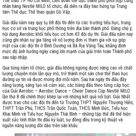
Thể thao TP. Hồ Chí Minh, Liên đoàn thể dục thành phố phối hợp cùng
nhãn hàng Nestlé MILO tổ chức, đã diễn ra đầy hào hứng tại Trung
tâm Thể dục Thể thao quận Gò Vấp.
Giải đấu năm nay quy tụ 68 đội thi đến từ các trường tiểu học, trung
học cơ sở và trung học phổ thông trên địa bàn thành phố. Đáng chú ý,
nội dung Aerobic khối tiểu học có hơn 43 đội dự thi. Giải đấu năm nay
cũng ghi nhận sự gia tăng về số lượng đơn vị tham gia với sự góp
mặt của các đội thi ở Bình Dương và Bà Rịa Vũng Tàu, khẳng định
mức độ ảnh hưởng ngày càng lớn mạnh của giải trên toàn Thành phố
sau sáp nhập.
Qua từng năm tổ chức, giải đấu không ngừng được nâng cao về chất
lượng chuyên môn lẫn quy mô, trở thành một sân chơi thể thao học
đường uy tín và được mong đợi mỗi năm. Sau hai ngày thi đấu đầy
năng lượng, sáng tạo và cảm xúc, các bảng đấu theo từng cấp học
của Giải Aerobic – Aerobic Dance – Cheer Dance Cúp Nestlé MILO
lần thứ 8 đã chính thức khép lại với những kết quả nổi bật. Giải Nhất
được trao cho các đội thi đến từ Trường THPT Nguyễn Thượng Hiền,
THPT Trần Phú, THCS Trần Quốc Toản, THCS Minh Đức, Tiểu học
Khai Minh và Tiểu học Nguyễn Thái Bình – những tập thể đã thể hiện
xuất sắc tinh thần thi đấu kỷ luật, sự đồng đều trong kỹ thuật và
nguồn năng lượng dồi dào trên sân khấu.