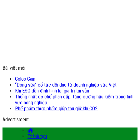
Bài viết mới
Colos Gain
“Dòng sữa” cổ tức dồi dào từ doanh nghiệp sữa Việt
Khi ESG dần định hình lại giá trị tài sản
Thống nhất cơ chế phân cấp, tăng cường hậu kiểm trong lĩnh
vực nông nghiệp
Phế phẩm thực phẩm giúp thu giữ khí CO2
Advertisment
Thành tựu