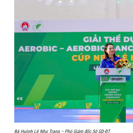
Bà Huỳnh Lê Như Trang – Phó Giám đốc Sở GD-ĐT