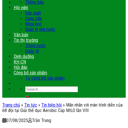
Thông báo
Hội viên
Sản xuất
Cung cấp
Khoa học
Quản lý nhà nước
Văn bản
Tin thị trường
Trong nước
Quốc tế
Dinh dưỡng
KH-CN
Hỏi đáp
Công bố sản phẩm
Tự công bố sản phẩm
Trang chủ
»
Tin tức
»
Tin hiệp hội
»
Mãn nhãn với màn trình diễn của
68 đội tại Giải thể dục Aerobic Cúp MILO lần VIII
07/08/2025
Trần Trung