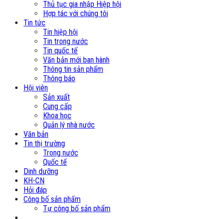
Thủ tục gia nhập Hiệp hội
Hợp tác với chúng tôi
Tin tức
Tin hiệp hội
Tin trong nước
Tin quốc tế
Văn bản mới ban hành
Thông tin sản phẩm
Thông báo
Hội viên
Sản xuất
Cung cấp
Khoa học
Quản lý nhà nước
Văn bản
Tin thị trường
Trong nước
Quốc tế
Dinh dưỡng
KH-CN
Hỏi đáp
Công bố sản phẩm
Tự công bố sản phẩm