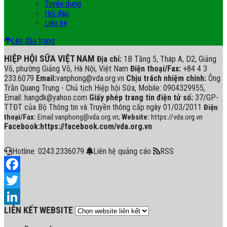
Tuyển dụng
Hỏi đáp
Liên hệ
Lên đầu trang
HIỆP HỘI SỮA VIỆT NAM
Địa chỉ:
1B Tầng 5, Tháp A, D2, Giảng
Võ, phường Giảng Võ, Hà Nội, Việt Nam
Điện thoại/Fax:
+84 4 3
233.6079
Email:
vanphong@vda.org.vn
Chịu trách nhiệm chính:
Ông
Trần Quang Trung - Chủ tịch Hiệp hội Sữa, Mobile: 0904329955,
Email: hangdk@yahoo.com
Giấy phép trang tin điện tử số:
37/GP-
TTĐT của Bộ Thông tin và Truyền thông cấp ngày 01/03/2011
Điện
thoại/Fax:
Email:vanphong@vda.org.vn;
Website:
https://vda.org.vn
Facebook:https://facebook.com/vda.org.vn
Hotline: 0243.2336079
Liên hệ quảng cáo
RSS
Facebook
Twitter
LIÊN KẾT WEBSITE
LinkedIn