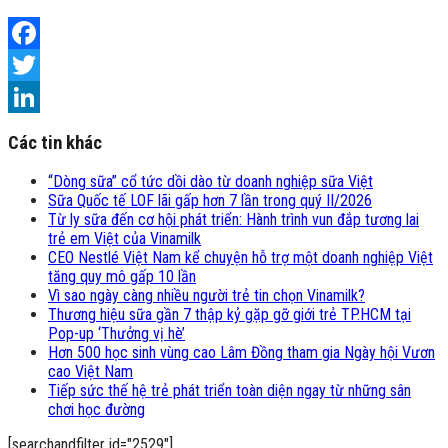
Facebook
Twitter
LinkedIn
Các tin khác
“Dòng sữa” cổ tức dồi dào từ doanh nghiệp sữa Việt
Sữa Quốc tế LOF lãi gấp hơn 7 lần trong quý II/2026
Từ ly sữa đến cơ hội phát triển: Hành trình vun đắp tương lai
trẻ em Việt của Vinamilk
CEO Nestlé Việt Nam kể chuyện hỗ trợ một doanh nghiệp Việt
tăng quy mô gấp 10 lần
Vì sao ngày càng nhiều người trẻ tin chọn Vinamilk?
Thương hiệu sữa gần 7 thập kỷ gặp gỡ giới trẻ TP.HCM tại
Pop-up ‘Thưởng vị hè’
Hơn 500 học sinh vùng cao Lâm Đồng tham gia Ngày hội Vươn
cao Việt Nam
Tiếp sức thế hệ trẻ phát triển toàn diện ngay từ những sân
chơi học đường
[searchandfilter id="2529"]