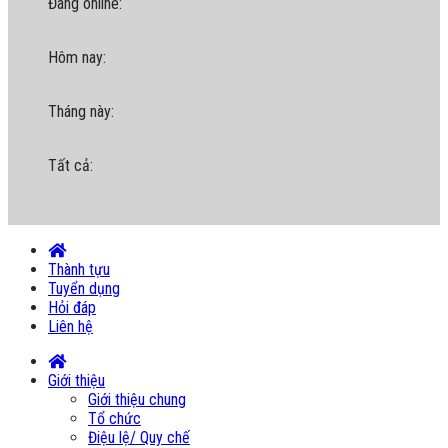
Đang online:
Hôm nay:
Tháng này:
Tất cả:
Thành tựu
Tuyển dụng
Hỏi đáp
Liên hệ
Giới thiệu
Giới thiệu chung
Tổ chức
Điệu lệ/ Quy chế