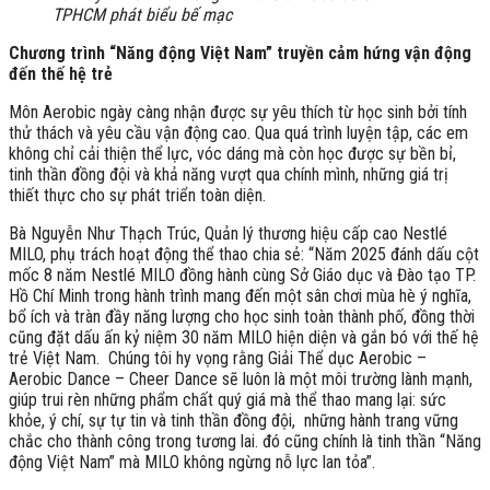
TPHCM phát biểu bế mạc
Chương trình “Năng động Việt Nam” truyền cảm hứng vận động
đến thế hệ trẻ
Môn Aerobic ngày càng nhận được sự yêu thích từ học sinh bởi tính
thử thách và yêu cầu vận động cao. Qua quá trình luyện tập, các em
không chỉ cải thiện thể lực, vóc dáng mà còn học được sự bền bỉ,
tinh thần đồng đội và khả năng vượt qua chính mình, những giá trị
thiết thực cho sự phát triển toàn diện.
Bà Nguyễn Như Thạch Trúc, Quản lý thương hiệu cấp cao Nestlé
MILO, phụ trách hoạt động thể thao chia sẻ: “Năm 2025 đánh dấu cột
mốc 8 năm Nestlé MILO đồng hành cùng Sở Giáo dục và Đào tạo TP.
Hồ Chí Minh trong hành trình mang đến một sân chơi mùa hè ý nghĩa,
bổ ích và tràn đầy năng lượng cho học sinh toàn thành phố, đồng thời
cũng đặt dấu ấn kỷ niệm 30 năm MILO hiện diện và gắn bó với thế hệ
trẻ Việt Nam. Chúng tôi hy vọng rằng Giải Thể dục Aerobic –
Aerobic Dance – Cheer Dance sẽ luôn là một môi trường lành mạnh,
giúp trui rèn những phẩm chất quý giá mà thể thao mang lại: sức
khỏe, ý chí, sự tự tin và tinh thần đồng đội, những hành trang vững
chắc cho thành công trong tương lai. đó cũng chính là tinh thần “Năng
động Việt Nam” mà MILO không ngừng nỗ lực lan tỏa”.