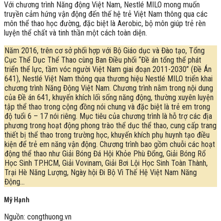
Với chương trình Năng động Việt Nam, Nestlé MILO mong muốn
truyền cảm hứng vận động đến thế hệ trẻ Việt Nam thông qua các
môn thể thao học đường, đặc biệt là Aerobic, bộ môn giúp trẻ rèn
luyện thể chất và tinh thần một cách toàn diện.
Năm 2016, trên cơ sở phối hợp với Bộ Giáo dục và Đào tạo, Tổng
Cục Thể Dục Thể Thao cùng Ban Điều phối “Đề án tổng thể phát
triển thể lực, tầm vóc người Việt Nam giai đoạn 2011-2030” (Đề Án
641), Nestlé Việt Nam thông qua thương hiệu Nestlé MILO triển khai
chương trình Năng Động Việt Nam. Chương trình nằm trong nội dung
của Đề án 641, khuyến khích lối sống năng động, thường xuyên luyện
tập thể thao trong cộng đồng nói chung và đặc biệt là trẻ em trong
độ tuổi 6 – 17 nói riêng. Mục tiêu của chương trình là hỗ trợ các địa
phương trong hoạt động phong trào thể dục thể thao, cung cấp trang
thiết bị thể thao trong trường học, khuyến khích phụ huynh tạo điều
kiện để trẻ em năng vận động. Chương trình bao gồm chuỗi các hoạt
động thể thao như Giải Bóng Đá Hội Khỏe Phù Đổng, Giải Bóng Rổ
Học Sinh TP.HCM, Giải Vovinam, Giải Bơi Lội Học Sinh Toàn Thành,
Trại Hè Năng Lượng, Ngày hội Đi Bộ Vì Thế Hệ Việt Nam Năng
Động…
Mỹ Hạnh
Nguồn: congthuong.vn