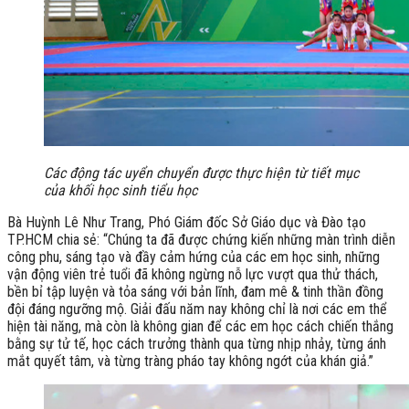
Các động tác uyển chuyển được thực hiện từ tiết mục
của khối học sinh tiểu học
Bà Huỳnh Lê Như Trang, Phó Giám đốc Sở Giáo dục và Đào tạo
TP.HCM chia sẻ: “Chúng ta đã được chứng kiến những màn trình diễn
công phu, sáng tạo và đầy cảm hứng của các em học sinh, những
vận động viên trẻ tuổi đã không ngừng nỗ lực vượt qua thử thách,
bền bỉ tập luyện và tỏa sáng với bản lĩnh, đam mê & tinh thần đồng
đội đáng ngưỡng mộ. Giải đấu năm nay không chỉ là nơi các em thể
hiện tài năng, mà còn là không gian để các em học cách chiến thắng
bằng sự tử tế, học cách trưởng thành qua từng nhịp nhảy, từng ánh
mắt quyết tâm, và từng tràng pháo tay không ngớt của khán giả.”