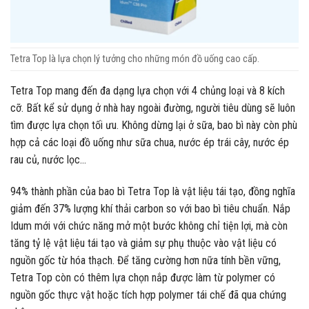
Tetra Top là lựa chọn lý tưởng cho những món đồ uống cao cấp.
Tetra Top mang đến đa dạng lựa chọn với 4 chủng loại và 8 kích
cỡ. Bất kể sử dụng ở nhà hay ngoài đường, người tiêu dùng sẽ luôn
tìm được lựa chọn tối ưu. Không dừng lại ở sữa, bao bì này còn phù
hợp cả các loại đồ uống như sữa chua, nước ép trái cây, nước ép
rau củ, nước lọc…
94% thành phần của bao bì Tetra Top là vật liệu tái tạo, đồng nghĩa
giảm đến 37% lượng khí thải carbon so với bao bì tiêu chuẩn. Nắp
Idum mới với chức năng mở một bước không chỉ tiện lợi, mà còn
tăng tỷ lệ vật liệu tái tạo và giảm sự phụ thuộc vào vật liệu có
nguồn gốc từ hóa thạch. Để tăng cường hơn nữa tính bền vững,
Tetra Top còn có thêm lựa chọn nắp được làm từ polymer có
nguồn gốc thực vật hoặc tích hợp polymer tái chế đã qua chứng