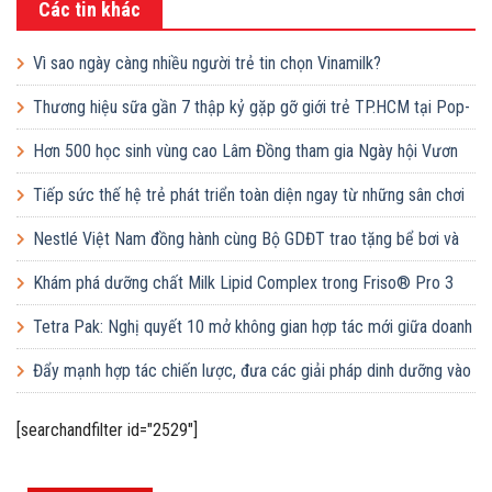
Các tin khác
Vì sao ngày càng nhiều người trẻ tin chọn Vinamilk?
Thương hiệu sữa gần 7 thập kỷ gặp gỡ giới trẻ TP.HCM tại Pop-
up ‘Thưởng vị hè’
Hơn 500 học sinh vùng cao Lâm Đồng tham gia Ngày hội Vươn
cao Việt Nam
Tiếp sức thế hệ trẻ phát triển toàn diện ngay từ những sân chơi
học đường
Nestlé Việt Nam đồng hành cùng Bộ GDĐT trao tặng bể bơi và
lớp dạy bơi mô hình điểm cho học sinh tại tỉnh Bắc Ninh
Khám phá dưỡng chất Milk Lipid Complex trong Friso® Pro 3
Tetra Pak: Nghị quyết 10 mở không gian hợp tác mới giữa doanh
nghiệp FDI và doanh nghiệp Việt
Đẩy mạnh hợp tác chiến lược, đưa các giải pháp dinh dưỡng vào
trường học
[searchandfilter id="2529"]