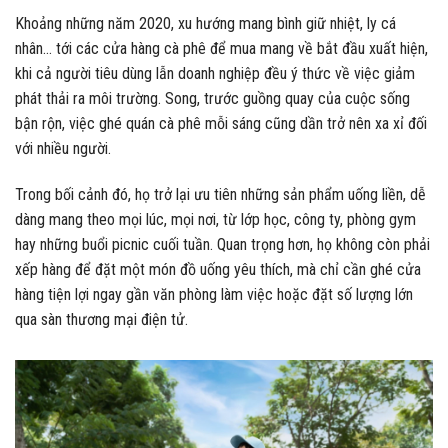
Khoảng những năm 2020, xu hướng mang bình giữ nhiệt, ly cá
nhân… tới các cửa hàng cà phê để mua mang về bắt đầu xuất hiện,
khi cả người tiêu dùng lẫn doanh nghiệp đều ý thức về việc giảm
phát thải ra môi trường. Song, trước guồng quay của cuộc sống
bận rộn, việc ghé quán cà phê mỗi sáng cũng dần trở nên xa xỉ đối
với nhiều người.
Trong bối cảnh đó, họ trở lại ưu tiên những sản phẩm uống liền, dễ
dàng mang theo mọi lúc, mọi nơi, từ lớp học, công ty, phòng gym
hay những buổi picnic cuối tuần. Quan trọng hơn, họ không còn phải
xếp hàng để đặt một món đồ uống yêu thích, mà chỉ cần ghé cửa
hàng tiện lợi ngay gần văn phòng làm việc hoặc đặt số lượng lớn
qua sàn thương mại điện tử.