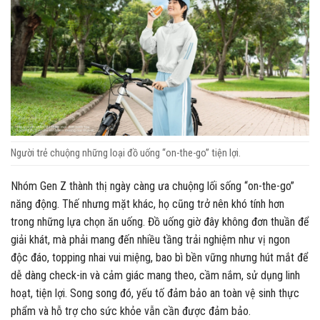
Người trẻ chuộng những loại đồ uống “on-the-go” tiện lợi.
Nhóm Gen Z thành thị ngày càng ưa chuộng lối sống “on-the-go”
năng động. Thế nhưng mặt khác, họ cũng trở nên khó tính hơn
trong những lựa chọn ăn uống. Đồ uống giờ đây không đơn thuần để
giải khát, mà phải mang đến nhiều tầng trải nghiệm như vị ngon
độc đáo, topping nhai vui miệng, bao bì bền vững nhưng hút mắt để
dễ dàng check-in và cảm giác mang theo, cầm nắm, sử dụng linh
hoạt, tiện lợi. Song song đó, yếu tố đảm bảo an toàn vệ sinh thực
phẩm và hỗ trợ cho sức khỏe vẫn cần được đảm bảo.