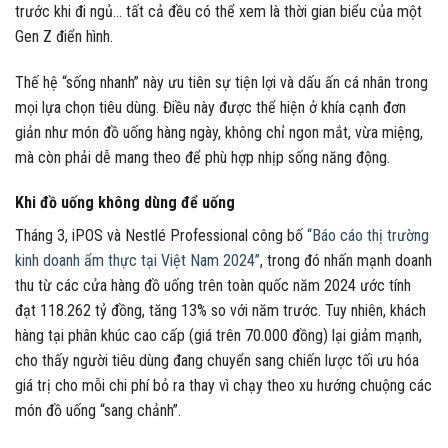
trước khi đi ngủ… tất cả đều có thể xem là thời gian biểu của một
Gen Z điển hình.
Thế hệ “sống nhanh” này ưu tiên sự tiện lợi và dấu ấn cá nhân trong
mọi lựa chọn tiêu dùng. Điều này được thể hiện ở khía cạnh đơn
giản như món đồ uống hàng ngày, không chỉ ngon mắt, vừa miệng,
mà còn phải dễ mang theo để phù hợp nhịp sống năng động.
Khi đồ uống không dùng để uống
Tháng 3, iPOS và Nestlé Professional công bố
“Báo cáo thị trường
kinh doanh ẩm thực tại Việt Nam 2024”
, trong đó nhấn mạnh doanh
thu từ các cửa hàng đồ uống trên toàn quốc năm 2024 ước tính
đạt
118.262 tỷ đồng
, tăng 13% so với năm trước. Tuy nhiên, khách
hàng tại phân khúc cao cấp (giá trên 70.000 đồng) lại giảm mạnh,
cho thấy người tiêu dùng đang chuyển sang chiến lược tối ưu hóa
giá trị cho mỗi chi phí bỏ ra thay vì chạy theo xu hướng chuộng các
món đồ uống “sang chảnh”.