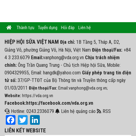
Thành tựu
Tuyển dụng
Hỏi đáp
Liên hệ
HIỆP HỘI SỮA VIỆT NAM
Địa chỉ:
1B Tầng 5, Tháp A, D2,
Giảng Võ, phường Giảng Võ, Hà Nội, Việt Nam
Điện thoại/Fax:
+84
4 3 233.6079
Email:
vanphong@vda.org.vn
Chịu trách nhiệm
chính:
Ông Trần Quang Trung - Chủ tịch Hiệp hội Sữa, Mobile:
0904329955, Email: hangdk@yahoo.com
Giấy phép trang tin điện
tử số:
37/GP-TTĐT của Bộ Thông tin và Truyền thông cấp ngày
01/03/2011
Điện thoại/Fax:
Email:vanphong@vda.org.vn;
Website:
https://vda.org.vn
Facebook:https://facebook.com/vda.org.vn
Hotline: 0243.2336079
Liên hệ quảng cáo
RSS
Facebook
Twitter
LinkedIn
LIÊN KẾT WEBSITE