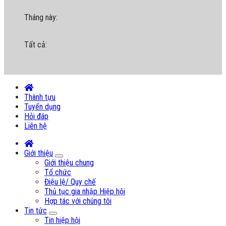
Tháng này:
Tất cả:
Thành tựu
Tuyển dụng
Hỏi đáp
Liên hệ
Giới thiệu
Giới thiệu chung
Tổ chức
Điệu lệ/ Quy chế
Thủ tục gia nhập Hiệp hội
Hợp tác với chúng tôi
Tin tức
Tin hiệp hội