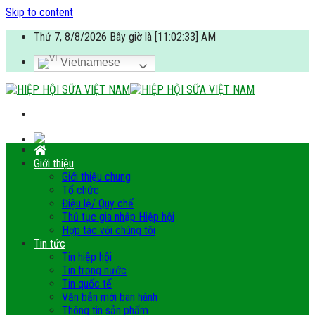
Skip to content
Thứ 7, 8/8/2026 Bây giờ là [11:02:34] AM
Vietnamese
Giới thiệu
Giới thiệu chung
Tổ chức
Điệu lệ/ Quy chế
Thủ tục gia nhập Hiệp hội
Hợp tác với chúng tôi
Tin tức
Tin hiệp hội
Tin trong nước
Tin quốc tế
Văn bản mới ban hành
Thông tin sản phẩm