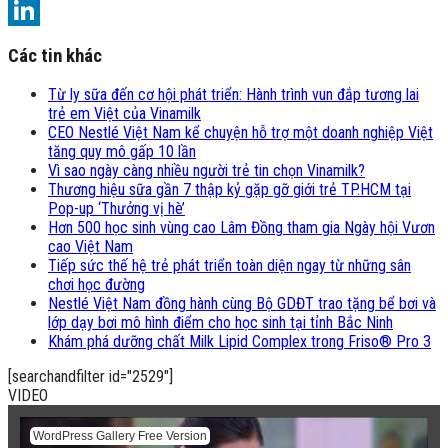
Twitter
LinkedIn
Các tin khác
Từ ly sữa đến cơ hội phát triển: Hành trình vun đắp tương lai
trẻ em Việt của Vinamilk
CEO Nestlé Việt Nam kể chuyện hỗ trợ một doanh nghiệp Việt
tăng quy mô gấp 10 lần
Vì sao ngày càng nhiều người trẻ tin chọn Vinamilk?
Thương hiệu sữa gần 7 thập kỷ gặp gỡ giới trẻ TP.HCM tại
Pop-up ‘Thưởng vị hè’
Hơn 500 học sinh vùng cao Lâm Đồng tham gia Ngày hội Vươn
cao Việt Nam
Tiếp sức thế hệ trẻ phát triển toàn diện ngay từ những sân
chơi học đường
Nestlé Việt Nam đồng hành cùng Bộ GDĐT trao tặng bể bơi và
lớp dạy bơi mô hình điểm cho học sinh tại tỉnh Bắc Ninh
Khám phá dưỡng chất Milk Lipid Complex trong Friso® Pro 3
[searchandfilter id="2529"]
VIDEO
WordPress Gallery Free Version