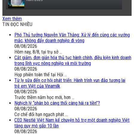
(VTC14) - Sữa ngoại, động vật sống sẽ được miễn thuế
Xem thêm
nhập khẩu
TIN ĐỌC NHIỀU
Phó Thủ tướng Nguyễn Văn Thắng: Xử lý đến cùng các vướng
mắc, không đẩy doanh nghiệp đi vòng
08/08/2026
Hôm nay, 8/8, tại trụ sở ...
Cắt giảm, đơn giản hóa thủ tục hành chính, điều kiện kinh doanh
trong lĩnh vực nông nghiệp và môi trường
08/08/2026
Họp phiên toàn thể tại Hội ...
Từ ly sữa đến cơ hội phát triển: Hành trình vun đắp tương lai
trẻ em Việt của Vinamilk
08/08/2026
Trước thềm năm học mới, hơn ...
Nghịch lý “phân bò càng thối càng hái ra tiền”?
08/08/2026
Cơ chế đổi hạn ngạch phát ...
CEO Nestlé Việt Nam kể chuyện hỗ trợ một doanh nghiệp Việt
tăng quy mô gấp 10 lần
08/08/2026