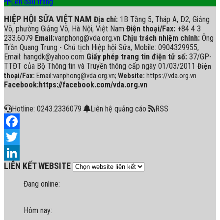
Lên đầu trang
HIỆP HỘI SỮA VIỆT NAM
Địa chỉ:
1B Tầng 5, Tháp A, D2, Giảng
Võ, phường Giảng Võ, Hà Nội, Việt Nam
Điện thoại/Fax:
+84 4 3
233.6079
Email:
vanphong@vda.org.vn
Chịu trách nhiệm chính:
Ông
Trần Quang Trung - Chủ tịch Hiệp hội Sữa, Mobile: 0904329955,
Email: hangdk@yahoo.com
Giấy phép trang tin điện tử số:
37/GP-
TTĐT của Bộ Thông tin và Truyền thông cấp ngày 01/03/2011
Điện
thoại/Fax:
Email:vanphong@vda.org.vn;
Website:
https://vda.org.vn
Facebook:https://facebook.com/vda.org.vn
Hotline: 0243.2336079
Liên hệ quảng cáo
RSS
Facebook
Twitter
LIÊN KẾT WEBSITE
LinkedIn
Đang online:
Hôm nay: