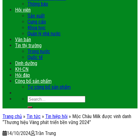
Thông báo
Hội viên
Sản xuất
Cung cấp
Khoa học
Quản lý nhà nước
Văn bản
Tin thị trường
Trong nước
Quốc tế
Dinh dưỡng
KH-CN
Hỏi đáp
Công bố sản phẩm
Tự công bố sản phẩm
Trang chủ
»
Tin tức
»
Tin hiệp hội
»
Mộc Châu Milk được vinh danh
“Thương hiệu Vàng phát triển bền vững 2024”
14/10/2024
Trần Trung