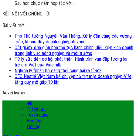
Sau hơn chục năm hợp tác với ...
KẾT NỐI VỚI CHÚNG TÔI
Bài viết mới
Phó Thủ tướng Nguyễn Văn Thắng: Xử lý đến cùng các vướng
mắc, không đẩy doanh nghiệp đi vòng
Cắt giảm, đơn giản hóa thủ tục hành chính, điều kiện kinh doanh
trong lĩnh vực nông nghiệp và môi trường
Từ ly sữa đến cơ hội phát triển: Hành trình vun đắp tương lai
trẻ em Việt của Vinamilk
Nghịch lý “phân bò càng thối càng hái ra tiền”?
CEO Nestlé Việt Nam kể chuyện hỗ trợ một doanh nghiệp Việt
tăng quy mô gấp 10 lần
Advertisment
Thành tựu
Tuyển dụng
Hỏi đáp
Liên hệ