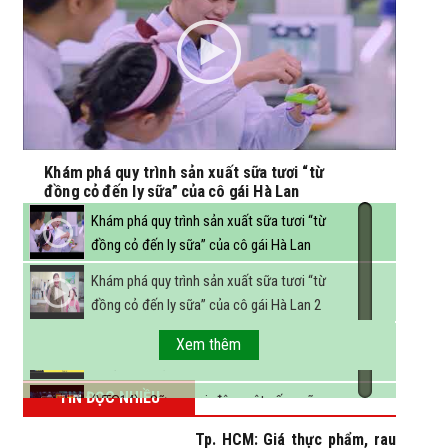
Khám phá quy trình sản xuất sữa tươi “từ
đồng cỏ đến ly sữa” của cô gái Hà Lan
Khám phá quy trình sản xuất sữa tươi “từ
đồng cỏ đến ly sữa” của cô gái Hà Lan
Khám phá quy trình sản xuất sữa tươi “từ
đồng cỏ đến ly sữa” của cô gái Hà Lan 2
FBNC - Ngành sữa hướng tới mục tiêu 3,4 tỷ
Xem thêm
lít sữa vào năm 2025
TIN ĐỌC NHIỀU
(VTC14) - Sữa ngoại, động vật sống sẽ
được miễn thuế nhập khẩu
Tp. HCM: Giá thực phẩm, rau