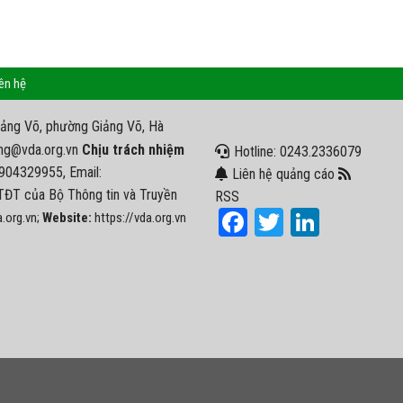
ên hệ
iảng Võ, phường Giảng Võ, Hà
ng@vda.org.vn
Chịu trách nhiệm
Hotline: 0243.2336079
0904329955, Email:
Liên hệ quảng cáo
ĐT của Bộ Thông tin và Truyền
RSS
Facebook
Twitter
LinkedI
.org.vn;
Website:
https://vda.org.vn