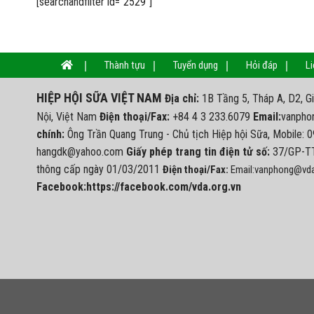
[searchandfilter id="2529"]
Thành tựu
Tuyển dụng
Hỏi đáp
Li
HIỆP HỘI SỮA VIỆT NAM
Địa chỉ:
1B Tầng 5, Tháp A, D2, G
Nội, Việt Nam
Điện thoại/Fax:
+84 4 3 233.6079
Email:
vanpho
chính:
Ông Trần Quang Trung - Chủ tịch Hiệp hội Sữa, Mobile: 
hangdk@yahoo.com
Giấy phép trang tin điện tử số:
37/GP-TT
thông cấp ngày 01/03/2011
Điện thoại/Fax:
Email:vanphong@vda
Facebook:https://facebook.com/vda.org.vn