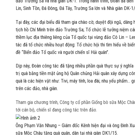
đảo Trường Sa và nhà giàn DK-1. Trong hành trình, Đoàn đã đến 
Lin, Sinh Tồn, Đá Đông, Đá Tây, Trường Sa lớn và Nhà giàn DK-
Tại đây, các đại biểu đã tham gia chào cờ, duyệt đội ngũ, dâng
tịch hồ Chí Minh trên đảo Trường Sa; Tổ chức lễ tưởng niệm cán
thềm lục địa thiêng liêng của Tổ quốc tại vùng đảo Cô Lin – L
tác đã tổ chức nhiều hoạt động: Tổ chức hội thi tìm hiểu về biển
đề “Biển đảo Tổ quốc và người chiến sĩ Hải quân”.
Dịp này, Đoàn công tác đã tặng nhiều phần quà thực sự ý nghĩa
trị quà bằng tiền mặt ủng hộ Quân chủng Hải quân xây dựng côn
quà là các hiện vật như: Tivi, máy tính, loa đài, nhu yếu phẩm… 
trên các đảo, nhà giàn.
Tham gia chương trình, Công ty cổ phần Giống bò sữa Mộc Châu
tới cán bộ, chiến sĩ đang công tác trên đảo.
Ông Phạm Văn Nhung – Giám đốc Kênh hiện đại và ông Đinh Xuâ
sữa Mộc Châu tặng quà quân, dân tại nhà giàn DK1/15.