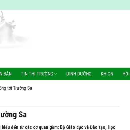
N BẢN
TIN THỊ TRƯỜNG
DINH DƯỠNG
KH-CN
HỎI
óng tới Trường Sa
rường Sa
i biểu đến từ các cơ quan gồm: Bộ Giáo dục và Đào tạo, Học