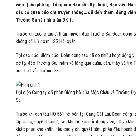
viện Quốc phòng, Tổng cục Hậu cần Kỹ thuật, Học viện Hàn
các cơ quan báo chí truyền thông… đã đến thăm, động viên
Trường Sa và nhà giàn DK-1.
Trước khi xuống tàu đi thăm huyện đảo Trường Sa, Đoàn công tá
không số Lữ đoàn 125 Hải quân.
Tại các đảo, điểm đảo, Đoàn công tác đã có nhiều hoạt động ý n
cờ tại đảo Trường Sa; thăm và tặng quà quân, dân, thầy và trò
học thị trấn Trường Sa…
Đại diện Công ty cổ phần Giống bò sữa Mộc Châu và Trường Đại
Sa.
Trước khi con tàu HQ 561 rời bến tại Cảng Cát Lái, Đoàn công tá
lập công, quyết thắng”, tạo khí thế sôi nổi, động viên, cổ vũ khí
khắc phục khó khăn, nêu cao ý chí quyết tâm, phấn đấu hoành t