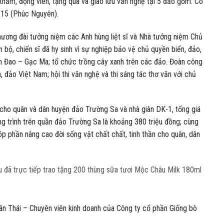
thăm, động viên, tặng quà và giao lưu văn nghệ tại 5 đảo gồm: Cô
1/15 (Phúc Nguyên).
 hương đài tưởng niệm các Anh hùng liệt sĩ và Nhà tưởng niệm Chủ
 bộ, chiến sĩ đã hy sinh vì sự nghiệp bảo vệ chủ quyền biển, đảo,
en Đao – Gạc Ma; tổ chức trồng cây xanh trên các đảo. Đoàn công
, đảo Việt Nam; hội thi văn nghệ và thi sáng tác thơ văn với chủ
 cho quân và dân huyện đảo Trường Sa và nhà giàn DK-1, tổng giá
g trình trên quần đảo Trường Sa là khoảng 380 triệu đồng; cùng
góp phần nâng cao đời sống vật chất chất, tinh thần cho quân, dân
 đã trực tiếp trao tặng 200 thùng sữa tươi Mộc Châu Milk 180ml
n Thái – Chuyên viên kinh doanh của Công ty cổ phần Giống bò