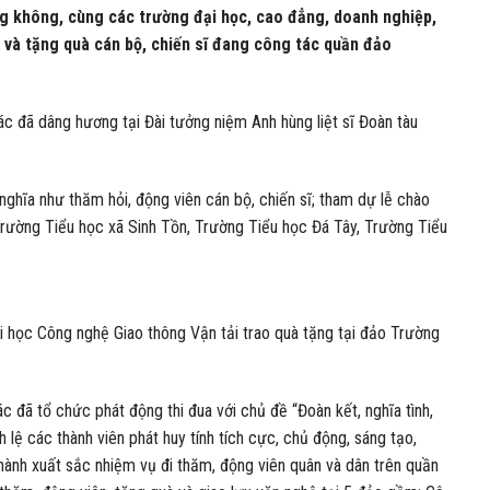
g không, cùng các trường đại học, cao đẳng, doanh nghiệp,
 và tặng quà cán bộ, chiến sĩ đang công tác quần đảo
c đã dâng hương tại Đài tưởng niệm Anh hùng liệt sĩ Đoàn tàu
ghĩa như thăm hỏi, động viên cán bộ, chiến sĩ; tham dự lễ chào
 Trường Tiểu học xã Sinh Tồn, Trường Tiểu học Đá Tây, Trường Tiểu
 học Công nghệ Giao thông Vận tải trao quà tặng tại đảo Trường
c đã tổ chức phát động thi đua với chủ đề “Đoàn kết, nghĩa tình,
ch lệ các thành viên phát huy tính tích cực, chủ động, sáng tạo,
hành xuất sắc nhiệm vụ đi thăm, động viên quân và dân trên quần