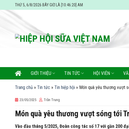
Skip
THỨ 5, 6/8/2026 BÂY GIỜ LÀ [10:46:21] AM
to
content
GIỚI THIỆU
TIN TỨC
HỘI VIÊN
VĂ
Trang chủ
»
Tin tức
»
Tin hiệp hội
»
Món quà yêu thương vượt s
23/05/2025
Trần Trung
Món quà yêu thương vượt sóng tới T
Vào đầu tháng 5/2025, Đoàn công tác số 17 với gần 200 đạ