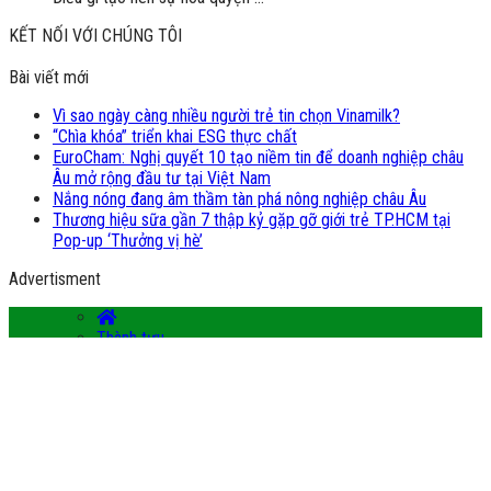
KẾT NỐI VỚI CHÚNG TÔI
Bài viết mới
Vì sao ngày càng nhiều người trẻ tin chọn Vinamilk?
“Chìa khóa” triển khai ESG thực chất
EuroCham: Nghị quyết 10 tạo niềm tin để doanh nghiệp châu
Âu mở rộng đầu tư tại Việt Nam
Nắng nóng đang âm thầm tàn phá nông nghiệp châu Âu
Thương hiệu sữa gần 7 thập kỷ gặp gỡ giới trẻ TP.HCM tại
Pop-up ‘Thưởng vị hè’
Advertisment
Thành tựu
Tuyển dụng
Hỏi đáp
Liên hệ
Lên đầu trang
HIỆP HỘI SỮA VIỆT NAM
Địa chỉ:
1B Tầng 5, Tháp A, D2, Giảng