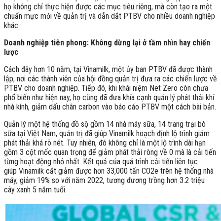
họ không chỉ thực hiện được các mục tiêu riêng, mà còn tạo ra một
chuẩn mực mới về quản trị và dẫn dắt PTBV cho nhiều doanh nghiệp
khác.
Doanh nghiệp tiên phong: Không dừng lại ở tầm nhìn hay chiến
lược
Cách đây hơn 10 năm, tại Vinamilk, một ủy ban PTBV đã được thành
lập, nơi các thành viên của hội đồng quản trị đưa ra các chiến lược về
PTBV cho doanh nghiệp. Tiếp đó, khi khái niệm Net Zero còn chưa
phổ biến như hiện nay, họ cũng đã đưa khía cạnh quản lý phát thải khí
nhà kính, giảm dấu chân carbon vào báo cáo PTBV một cách bài bản.
Quản lý một hệ thống đồ sộ gồm 14 nhà máy sữa, 14 trang trại bò
sữa tại Việt Nam, quản trị đã giúp Vinamilk hoạch định lộ trình giảm
phát thải khá rõ nét. Tuy nhiên, đó không chỉ là một lộ trình dài hạn
gồm 3 cột mốc quan trọng để giảm phát thải ròng về 0 mà là cải tiến
từng hoạt động nhỏ nhất. Kết quả của quá trình cải tiến liên tục
giúp Vinamilk cắt giảm được hơn 33,000 tấn CO2e trên hệ thống nhà
máy, giảm 19% so với năm 2022, tương đương trồng hơn 3.2 triệu
cây xanh 5 năm tuổi.