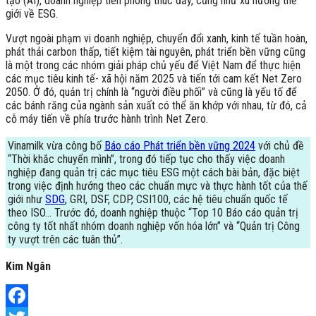
tạo (AI), doanh nghiệp tiên phong thúc đẩy, cũng như xu hướng thế
giới về ESG.
Vượt ngoài phạm vi doanh nghiệp, chuyển đổi xanh, kinh tế tuần hoàn,
phát thải carbon thấp, tiết kiệm tài nguyên, phát triển bền vững cũng
là một trong các nhóm giải pháp chủ yếu để Việt Nam để thực hiện
các mục tiêu kinh tế- xã hội năm 2025 và tiến tới cam kết Net Zero
2050. Ở đó, quản trị chính là “người điều phối” và cũng là yếu tố để
các bánh răng của ngành sản xuất có thể ăn khớp với nhau, từ đó, cả
cỗ máy tiến về phía trước hành trình Net Zero.
Vinamilk vừa công bố
Báo cáo Phát triển bền vững 2024
với chủ đề
“Thời khắc chuyển mình”, trong đó tiếp tục cho thấy việc doanh
nghiệp đang quản trị các mục tiêu ESG một cách bài bản, đặc biệt
trong việc định hướng theo các chuẩn mực và thực hành tốt của thế
giới như
SDG
, GRI, DSF, CDP, CSI100, các hệ tiêu chuẩn quốc tế
theo ISO… Trước đó, doanh nghiệp thuộc “Top 10 Báo cáo quản trị
công ty tốt nhất nhóm doanh nghiệp vốn hóa lớn” và “Quản trị Công
ty vượt trên các tuân thủ”.
Kim Ngân