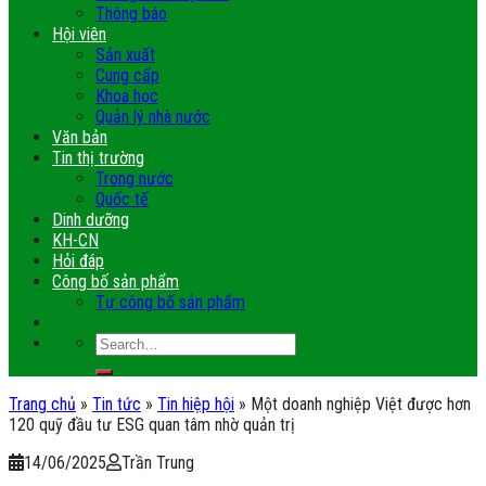
Thông báo
Hội viên
Sản xuất
Cung cấp
Khoa học
Quản lý nhà nước
Văn bản
Tin thị trường
Trong nước
Quốc tế
Dinh dưỡng
KH-CN
Hỏi đáp
Công bố sản phẩm
Tự công bố sản phẩm
Trang chủ
»
Tin tức
»
Tin hiệp hội
»
Một doanh nghiệp Việt được hơn
120 quỹ đầu tư ESG quan tâm nhờ quản trị
14/06/2025
Trần Trung