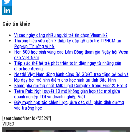
Facebook
Twitter
LinkedIn
Các tin khác
Vì sao ngày càng nhiều người trẻ tin chọn Vinamilk?
Thương hiệu sữa gần 7 thập kỷ gặp gỡ giới trẻ TP.HCM tại
Pop-up ‘Thưởng vị hè’
Hơn 500 học sinh vùng cao Lâm Đồng tham gia Ngày hội Vươn
cao Việt Nam
Tiếp sức thế hệ trẻ phát triển toàn diện ngay từ những sân
chơi học đường
Nestlé Việt Nam đồng hành cùng Bộ GDĐT trao tặng bể bơi và
lớp dạy bơi mô hình điểm cho học sinh tại tỉnh Bắc Ninh
Khám phá dưỡng chất Milk Lipid Complex trong Friso® Pro 3
Tetra Pak: Nghị quyết 10 mở không gian hợp tác mới giữa
doanh nghiệp FDI và doanh nghiệp Việt
Đẩy mạnh hợp tác chiến lược, đưa các giải pháp dinh dưỡng
vào trường học
[searchandfilter id="2529"]
VIDEO