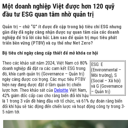
Một doanh nghiệp Việt được hơn 120 quỹ
đầu tư ESG quan tâm nhờ quản trị
Quản trị – chữ “G” ít được đề cập trong bộ tiêu chí ESG nhưng
gần đây đã ngày càng nhận được sự quan tâm của các doanh
nghiệp để trả lời câu hỏi: Làm sao để quản trị mục tiêu phát
triển bền vững (PTBV) và cụ thể như Net Zero?
Bộ tiêu chí ngày càng cấp thiết để mở khóa cơ hội
Theo các khảo sát năm 2024, Việt Nam có 80%
ESG: E
doanh nghiệp đã đặt ra các cam kết ESG trong
(Environmental –
đó, khía cạnh quản trị (Governance – Quản trị)
Môi trường), S
ngày càng được coi trọng. Các mục tiêu PTBV
(Social – Xã hội)
hiện nay đang được đặt ở tầm quản trị chiến
và G (Governance
lược hơn. Theo khảo sát của
Deloitte
Việt Nam,
– Quản trị)
42% giám đốc cấp cao cho rằng biến đổi khí hậu
là 1 trong 3 vấn đề hàng đầu với tổ chức, và 61% dự đoán rằng biến
đổi khí hậu sẽ tác động đến chiến lược và hoạt động công ty trong 3-
5 năm tới.