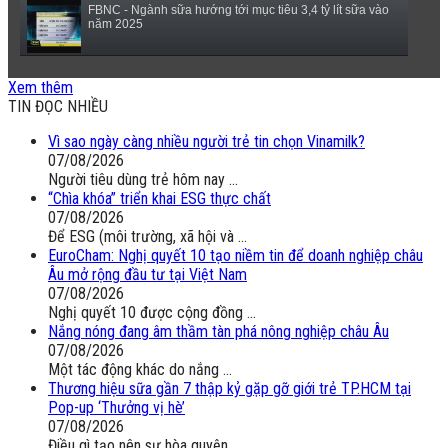
FBNC - Ngành sữa hướng tới mục tiêu 3,4 tỷ lít sữa vào
năm 2025
(VTC14) - Sữa ngoại, động vật sống sẽ được miễn thuế
Xem thêm
nhập khẩu
TIN ĐỌC NHIỀU
Vì sao ngày càng nhiều người trẻ tin chọn Vinamilk?
07/08/2026
Người tiêu dùng trẻ hôm nay ...
“Chìa khóa” triển khai ESG thực chất
07/08/2026
Để ESG (môi trường, xã hội và ...
EuroCham: Nghị quyết 10 tạo niềm tin để doanh nghiệp châu
Âu mở rộng đầu tư tại Việt Nam
07/08/2026
Nghị quyết 10 được cộng đồng ...
Nắng nóng đang âm thầm tàn phá nông nghiệp châu Âu
07/08/2026
Một tác động khác do nắng ...
Thương hiệu sữa gần 7 thập kỷ gặp gỡ giới trẻ TP.HCM tại
Pop-up ‘Thưởng vị hè’
07/08/2026
Điều gì tạo nên sự hòa quyện ...