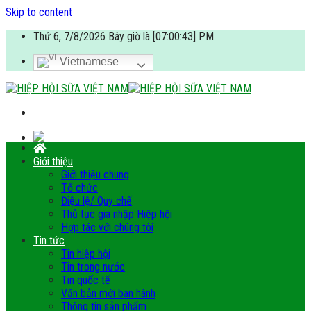
Skip to content
Thứ 6, 7/8/2026 Bây giờ là [07:00:43] PM
Vietnamese
Giới thiệu
Giới thiệu chung
Tổ chức
Điệu lệ/ Quy chế
Thủ tục gia nhập Hiệp hội
Hợp tác với chúng tôi
Tin tức
Tin hiệp hội
Tin trong nước
Tin quốc tế
Văn bản mới ban hành
Thông tin sản phẩm