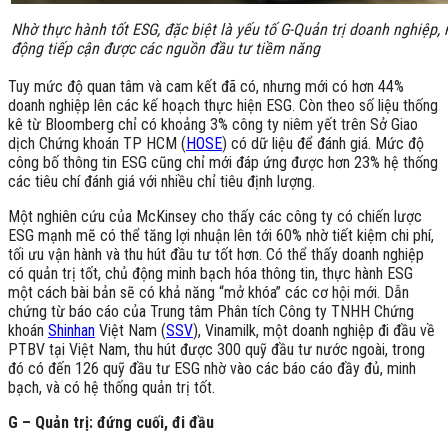
Nhờ thực hành tốt ESG, đặc biệt là yếu tố G-Quản trị doanh nghiệp,
động tiếp cận được các nguồn đầu tư tiềm năng
Tuy mức độ quan tâm và cam kết đã có, nhưng mới có hơn 44%
doanh nghiệp lên các kế hoạch thực hiện ESG. Còn theo số liệu thống
kê từ Bloomberg chỉ có khoảng 3% công ty niêm yết trên Sở Giao
dịch Chứng khoán TP HCM (
HOSE
) có dữ liệu để đánh giá. Mức độ
công bố thông tin ESG cũng chỉ mới đáp ứng được hơn 23% hệ thống
các tiêu chí đánh giá với nhiều chỉ tiêu định lượng.
Một nghiên cứu của McKinsey cho thấy các công ty có chiến lược
ESG mạnh mẽ có thể tăng lợi nhuận lên tới 60% nhờ tiết kiệm chi phí,
tối ưu vận hành và thu hút đầu tư tốt hơn. Có thể thấy doanh nghiệp
có quản trị tốt, chủ động minh bạch hóa thông tin, thực hành ESG
một cách bài bản sẽ có khả năng “mở khóa” các cơ hội mới. Dẫn
chứng từ báo cáo của Trung tâm Phân tích Công ty TNHH Chứng
khoán
Shinhan
Việt Nam (
SSV
), Vinamilk, một doanh nghiệp đi đầu về
PTBV tại Việt Nam, thu hút được 300 quỹ đầu tư nước ngoài, trong
đó có đến 126 quỹ đầu tư ESG nhờ vào các báo cáo đầy đủ, minh
bạch, và có hệ thống quản trị tốt.
G – Quản trị: đứng cuối, đi đầu