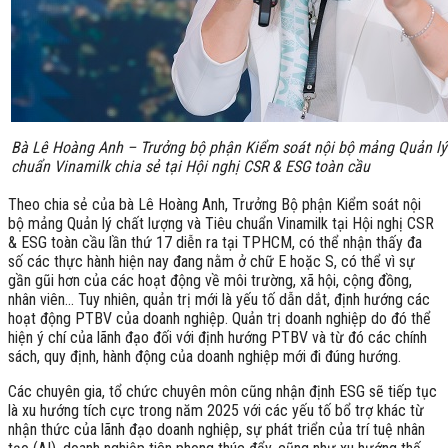
Bà Lê Hoàng Anh – Trưởng bộ phận Kiểm soát nội bộ mảng Quản lý 
chuẩn Vinamilk chia sẻ tại Hội nghị CSR & ESG toàn cầu
Theo chia sẻ của bà Lê Hoàng Anh, Trưởng Bộ phận Kiểm soát nội
bộ mảng Quản lý chất lượng và Tiêu chuẩn Vinamilk tại Hội nghị CSR
& ESG toàn cầu lần thứ 17 diễn ra tại TPHCM, có thể nhận thấy đa
số các thực hành hiện nay đang nằm ở chữ E hoặc S, có thể vì sự
gần gũi hơn của các hoạt động về môi trường, xã hội, cộng đồng,
nhân viên… Tuy nhiên, quản trị mới là yếu tố dẫn dắt, định hướng các
hoạt động PTBV của doanh nghiệp. Quản trị doanh nghiệp do đó thể
hiện ý chí của lãnh đạo đối với định hướng PTBV và từ đó các chính
sách, quy định, hành động của doanh nghiệp mới đi đúng hướng.
Các chuyên gia, tổ chức chuyên môn cũng nhận định ESG sẽ tiếp tục
là xu hướng tích cực trong năm 2025 với các yếu tố bổ trợ khác từ
nhận thức của lãnh đạo doanh nghiệp, sự phát triển của trí tuệ nhân