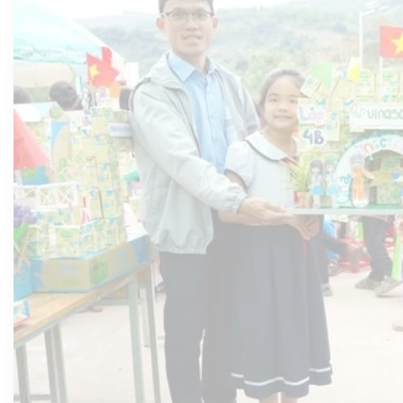
Chăm chút từng mầm cây, các em hiểu hơn về nguồn gốc của
mỗi hộp sữa và ý nghĩa của việc tái sử dụng.
Ảnh: Vinasoy
Nhìn lại chặng đường đã qua, từ những em nhỏ lần đầu được nếm
vị sữa đậu nành, đến những học sinh giờ đây đã cao lớn, khỏe mạnh
hơn, mỗi câu chuyện là một minh chứng sống động cho giá trị nhân
văn của chương trình. Những thay đổi ấy, dù nhỏ bé, nhưng bền bỉ
và ý nghĩa, tạo nên những bước tiến vững chắc trên hành trình nuôi
dưỡng thế hệ mai sau.