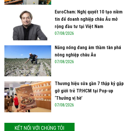
Khám phá quy trình sản xuất sữa tươi “từ đồng
cỏ đến ly sữa” của cô gái Hà Lan
Khám phá quy trình sản xuất sữa tươi “từ đồng
cỏ đến ly sữa” của cô gái Hà Lan 2
FBNC - Ngành sữa hướng tới mục tiêu 3,4 tỷ lít
Xem thêm
sữa vào năm 2025
(VTC14) - Sữa ngoại, động vật sống sẽ được
TIN ĐỌC NHIỀU
miễn thuế nhập khẩu
Vì sao ngày càng nhiều người trẻ tin
chọn Vinamilk?
07/08/2026
“Chìa khóa” triển khai ESG thực
chất
07/08/2026