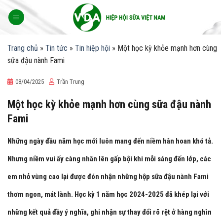
Skip
to
content
Trang chủ
»
Tin tức
»
Tin hiệp hội
»
Một học kỳ khỏe mạnh hơn cùng
sữa đậu nành Fami
08/04/2025
Trần Trung
Một học kỳ khỏe mạnh hơn cùng sữa đậu nành
Fami
Những ngày đầu năm học mới luôn mang đến niềm hân hoan khó tả.
Nhưng niềm vui ấy càng nhân lên gấp bội khi mỗi sáng đến lớp, các
em nhỏ vùng cao lại được đón nhận những hộp s
ữa đậu nành Fami
thơm ngon, mát lành. Học kỳ 1 năm học 2024-2025 đã khép lại với
những kết quả đầy ý nghĩa, ghi nhận sự thay đổi rõ rệt ở hàng nghìn