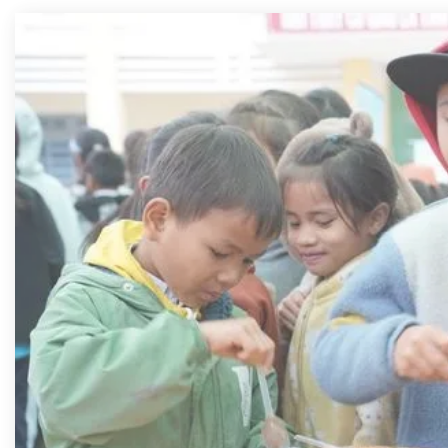
Điều quan trọng nhất là các em đã thực sự khỏe mạnh hơn, tự tin
hơn, và yêu thích việc học hơn. Một học kỳ đã khép lại với nhiều đổi
thay tích cực, nhưng hành trình vẫn đang tiếp tục. Mỗi hộp sữa
không chỉ mang đến nguồn dinh dưỡng, mà còn là lời động viên, là
niềm tin rằng các em xứng đáng có một tương lai tốt đẹp hơn. Và
Vinasoy cùng Quỹ Khuyến học Sữa đậu nành Việt Nam sẽ tiếp tục
đồng hành, gieo những hạt mầm yêu thương để mỗi em nhỏ đều có
cơ hội phát triển toàn diện, vững bước đến ngày mai tươi sáng.
Một tương lai xanh đang được vun đắp
Hành trình lan tỏa dinh dưỡng lành mạnh này đã bền bỉ suốt hơn 20
năm qua. Từ những ngày đầu tiên sữa đậu nành Fami được Bộ
Nông nghiệp Mỹ lựa chọn cho Dự án Dinh dưỡng học đường tại
Việt Nam, đến nay, Quỹ Khuyến học Sữa đậu nành Việt Nam cùng
Vinasoy đã trao đi hàng chục triệu hộp sữa. Mỗi hộp sữa không chỉ
là nguồn dinh dưỡng, mà còn là sự sẻ chia, là tình yêu thương gửi
gắm đến thế hệ tương lai.