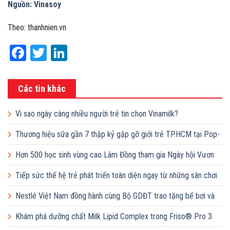
Chương trình tạo cơ hội để các em tham gia những hoạt động
ngoại khóa bổ ích, khơi dậy sự sáng tạo và mở ra tương lai tươi
sáng cho các em.
Ảnh: Vinasoy
Khi tiếng trống khai giảng năm học mới vang lên, hành trình của
những hộp sữa đậu nành Fami lại tiếp tục. Một tương lai xanh hơn,
một thế hệ khỏe mạnh hơn đang được vun đắp từng ngày. Và cứ
thế, sữa đậu nành Fami sẽ mãi là người bạn đồng hành thân thiết,
tiếp thêm dinh dưỡng và niềm tin cho những ước mơ trẻ thơ bay
cao, bay xa.
Và hành trình ấy – hành trình của dinh dưỡng, của tri thức và ước
mơ – vẫn đang tiếp tục bằng rất nhiều sự nỗ lực, tâm huyết và cả
tình yêu thương.