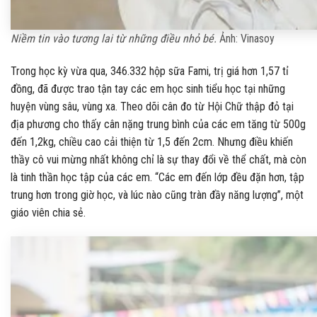
Niềm tin vào tương lai từ những điều nhỏ bé.
Ảnh: Vinasoy
Trong học kỳ vừa qua, 346.332 hộp sữa Fami, trị giá hơn 1,57 tỉ
đồng, đã được trao tận tay các em học sinh tiểu học tại những
huyện vùng sâu, vùng xa. Theo dõi cân đo từ Hội Chữ
thập đỏ
tại
địa phương cho thấy cân nặng trung bình của các em tăng từ 500g
đến 1,2kg, chiều cao cải thiện từ 1,5 đến 2cm. Nhưng điều khiến
thầy cô vui mừng nhất không chỉ là sự thay đổi về thể chất, mà còn
là tinh thần học tập của các em. “Các em đến lớp đều đặn hơn, tập
trung hơn trong giờ học, và lúc nào cũng tràn đầy năng lượng”, một
giáo viên chia sẻ.