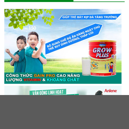
EuroCham: Nghị quyết 10 tạo niềm
tin để doanh nghiệp châu Âu mở
rộng đầu tư tại Việt Nam
07/08/2026
Nắng nóng đang âm thầm tàn phá
nông nghiệp châu Âu
07/08/2026
Thương hiệu sữa gần 7 thập kỷ gặp
gỡ giới trẻ TP.HCM tại Pop-up
‘Thưởng vị hè’
07/08/2026
KẾT NỐI VỚI CHÚNG TÔI