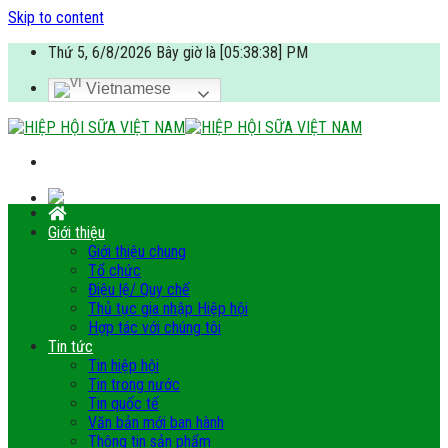
Skip to content
Thứ 5, 6/8/2026 Bây giờ là [05:38:38] PM
Vietnamese
Giới thiệu
Giới thiệu chung
Tổ chức
Điệu lệ/ Quy chế
Thủ tục gia nhập Hiệp hội
Hợp tác với chúng tôi
Tin tức
Tin hiệp hội
Tin trong nước
Tin quốc tế
Văn bản mới ban hành
Thông tin sản phẩm