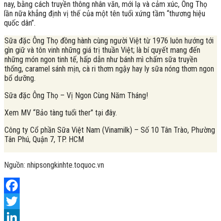
nay, bằng cách truyền thông nhân văn, mới lạ và cảm xúc, Ông Thọ
lần nữa khẳng định vị thế của một tên tuổi xứng tầm “thương hiệu
quốc dân”.
Sữa đặc Ông Thọ đồng hành cùng người Việt từ 1976 luôn hướng tới
gìn giữ và tôn vinh những giá trị thuần Việt; là bí quyết mang đến
những món ngon tinh tế, hấp dẫn như bánh mì chấm sữa truyền
thống, caramel sánh mịn, cà ri thơm ngậy hay ly sữa nóng thơm ngon
bổ dưỡng.
Sữa đặc Ông Thọ – Vị Ngon Cùng Năm Tháng!
Xem MV “Bảo tàng tuổi ther” tại đây.
Công ty Cổ phần Sữa Việt Nam (Vinamilk) – Số 10 Tân Trào, Phường
Tân Phú, Quận 7, TP. HCM
Nguồn: n
hipsongkinhte.toquoc.vn
Facebook
Twitter