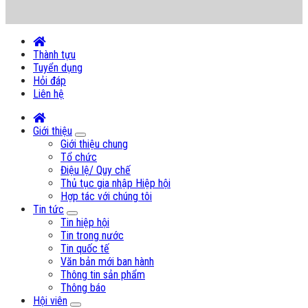
Thành tựu
Tuyển dụng
Hỏi đáp
Liên hệ
Giới thiệu
Giới thiệu chung
Tổ chức
Điệu lệ/ Quy chế
Thủ tục gia nhập Hiệp hội
Hợp tác với chúng tôi
Tin tức
Tin hiệp hội
Tin trong nước
Tin quốc tế
Văn bản mới ban hành
Thông tin sản phẩm
Thông báo
Hội viên