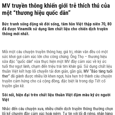
MV truyền thông khiến giới trẻ thích thú của
một “thương hiệu quốc dân”
Bức tranh sống động về đời sống, tâm hồn Việt thập niên 70, 80
đã được Vinamilk sử dụng làm chất liệu cho chiến dịch truyền
thông mới nhất.
Mỗi một câu chuyện truyền thông hay, giá trị, nhân văn đều có một
sức khơi gợi cảm xúc lớn cho công chúng. Ông Thọ – thương hiệu
sữa đặc “quốc dân” vừa thực hiện một MV đầy cảm xúc về ký ức
tuổi thơ ngọt lành, chạm đến triệu trái tim khán giả. Sử dụng chất liệu
thuần Việt kết hợp lối chuyển tải đơn giản, gần gũi,
MV “Bảo tàng tuổi
ther”
đã giành được nhiều lời khen ngợi, hứa hẹn trở thành câu chuyện
truyền cảm hứng cho cả cộng đồng, đặc biệt là trong dịp Tết cổ
truyền gần kề.
Sôi nổi,
hiện đại
trên chất liệu thuần Việt đậm màu ký ức người
Việt
Nhắc đến câu chuyện xưa, nhiều chiến dịch truyền thông thường chọn
lối kể chuyện đầy cảm xúc hoài niệm. Tự tin với lối đi riêng, nhãn hàng