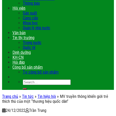
Thông báo
Hội viên
Sản xuất
Cung cấp
Khoa học
Quản lý nhà nước
Văn bản
Tin thị trường
Trong nước
Quốc tế
Dinh dưỡng
KH-CN
Hỏi đáp
Công bố sản phẩm
Tự công bố sản phẩm
Trang chủ
»
Tin tức
»
Tin hiệp hội
»
MV truyền thông khiến giới trẻ
thích thú của một “thương hiệu quốc dân”
24/12/2022
Trần Trung