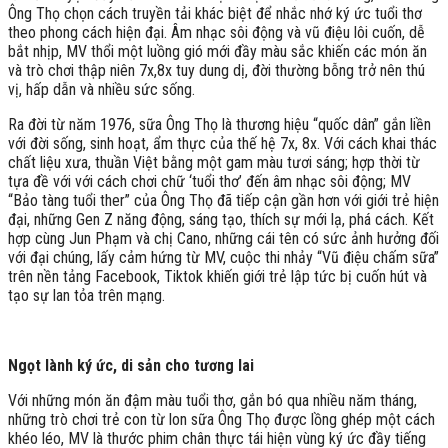
Ông Thọ chọn cách truyền tải khác biệt để nhắc nhớ ký ức tuổi thơ
theo phong cách hiện đại. Âm nhạc sôi động và vũ điệu lôi cuốn, dễ
bắt nhịp, MV thổi một luồng gió mới đầy màu sắc khiến các món ăn
và trò chơi thập niên 7x,8x tuy dung dị, đời thường bỗng trở nên thú
vị, hấp dẫn và nhiều sức sống.
Ra đời từ năm 1976, sữa Ông Thọ là thương hiệu “quốc dân” gắn liền
với đời sống, sinh hoạt, ẩm thực của thế hệ 7x, 8x. Với cách khai thác
chất liệu xưa, thuần Việt bằng một gam màu tươi sáng; hợp thời từ
tựa đề với với cách chơi chữ ‘tuổi thơ’ đến âm nhạc sôi động; MV
“Bảo tàng tuổi ther” của Ông Thọ đã tiếp cận gần hơn với giới trẻ hiện
đại, những Gen Z năng động, sáng tạo, thích sự mới lạ, phá cách. Kết
hợp cùng Jun Phạm và chị Cano, những cái tên có sức ảnh hưởng đối
với đại chúng, lấy cảm hứng từ MV, cuộc thi nhảy “Vũ điệu chấm sữa”
trên nền tảng Facebook, Tiktok khiến giới trẻ lập tức bị cuốn hút và
tạo sự lan tỏa trên mạng.
Ngọt lành ký ức, di sản cho tương lai
Với những món ăn đậm màu tuổi thơ, gắn bó qua nhiều năm tháng,
những trò chơi trẻ con từ lon sữa Ông Thọ được lồng ghép một cách
khéo léo, MV là thước phim chân thực tái hiện vùng ký ức đầy tiếng