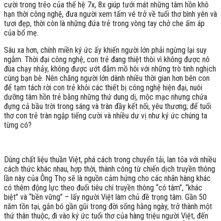
cười trong trẻo của thế hệ 7x, 8x giúp tưới mát những tâm hồn khô
hạn thời công nghệ, đưa người xem tấm vé trở về tuổi thơ bình yên và
tươi đẹp, thời còn là những đứa trẻ trong vòng tay chở che ấm áp
của bố mẹ.
Sâu xa hơn, chính miền ký ức ấy khiến người lớn phải ngừng lại suy
ngẫm. Thời đại công nghệ, con trẻ đang thiệt thòi vì không được nô
đùa chạy nhảy, không được ướt đẫm mồ hôi với những trò tinh nghịch
cùng bạn bè. Nên chăng người lớn dành nhiều thời gian hơn bên con
để tạm tách rời con trẻ khỏi các thiết bị công nghệ hiện đại, nuôi
dưỡng tâm hồn trẻ bằng những thứ dung dị, mộc mạc nhưng chứa
đựng cả bầu trời trong sáng và tràn đầy kết nối, yêu thương; để tuổi
thơ con trẻ tràn ngập tiếng cười và nhiều dư vị như ký ức chúng ta
từng có?
Dùng chất liệu thuần Việt, phá cách trong chuyển tải, lan tỏa với nhiều
cách thức khác nhau, hợp thời, thành công từ chiến dịch truyền thông
lần này của Ông Thọ sẽ là nguồn cảm hứng cho các nhãn hàng khác
có thêm động lực theo đuổi tiêu chí truyền thông “có tâm”, “khác
biệt” và “bền vững” – lấy người Việt làm chủ đề trọng tâm. Gần 50
năm tồn tại, gắn bó gần gũi trong đời sống hằng ngày, trở thành một
thứ thân thuộc, đi vào ký ức tuổi thơ của hàng triệu người Việt, đến