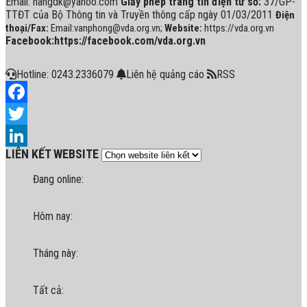
Email: hangdk@yahoo.com
Giấy phép trang tin điện tử số:
37/GP-
TTĐT của Bộ Thông tin và Truyền thông cấp ngày 01/03/2011
Điện
thoại/Fax:
Email:vanphong@vda.org.vn;
Website:
https://vda.org.vn
Facebook:https://facebook.com/vda.org.vn
Hotline: 0243.2336079
Liên hệ quảng cáo
RSS
Facebook
Twitter
LIÊN KẾT WEBSITE
LinkedIn
Đang online:
Hôm nay:
Tháng này:
Tất cả: