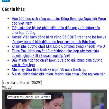
LinkedIn
Các tin khác
Hơn 500 học sinh vùng cao Lâm Đồng tham gia Ngày hội Vươn
cao Việt Nam
Tiếp sức thế hệ trẻ phát triển toàn diện ngay từ những sân
chơi học đường
Nestlé Việt Nam đồng hành cùng Bộ GDĐT trao tặng bể bơi và
lớp dạy bơi mô hình điểm cho học sinh tại tỉnh Bắc Ninh
Khám phá dưỡng chất Milk Lipid Complex trong Friso® Pro 3
Tetra Pak: Nghị quyết 10 mở không gian hợp tác mới giữa
doanh nghiệp FDI và doanh nghiệp Việt
Đẩy mạnh hợp tác chiến lược, đưa các giải pháp dinh dưỡng
vào trường học
Nhà máy Sữa Bình Định kỷ niệm 30 năm thành lập
Meishi chính thức giới thiệu: Meishi sữa chua uống nguyên bản
[searchandfilter id="2529"]
VIDEO
WordPress Gallery Free Version