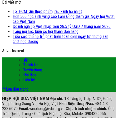
Bài viết mới
Tp. HCM: Giá thực phẩm, rau xanh hạ nhiệt
Hơn 500 học sinh vùng cao Lâm Đồng tham gia Ngày hội Vươn
cao Việt Nam
Doanh nghiệp Việt nhập siêu 28,5 tỷ USD 7 tháng năm 2026
Tăng nội lực, biến cơ hội thành đơn hàng
Tiếp sức thế hệ trẻ phát triển toàn diện ngay từ những sân
chơi học đường
Advertisment
Thành tựu
Tuyển dụng
Hỏi đáp
Liên hệ
Lên đầu trang
HIỆP HỘI SỮA VIỆT NAM
Địa chỉ:
1B Tầng 5, Tháp A, D2, Giảng
Võ, phường Giảng Võ, Hà Nội, Việt Nam
Điện thoại/Fax:
+84 4 3
233.6079
Email:
vanphong@vda.org.vn
Chịu trách nhiệm chính:
Ông
Trần Quang Trung - Chủ tịch Hiệp hội Sữa, Mobile: 0904329955,