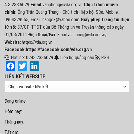
4 3 233.6079
Email:
vanphong@vda.org.vn
Chịu trách nhiệm
chính:
Ông Trần Quang Trung - Chủ tịch Hiệp hội Sữa, Mobile:
0904329955, Email: hangdk@yahoo.com
Giấy phép trang tin điện
tử số:
37/GP-TTĐT của Bộ Thông tin và Truyền thông cấp ngày
01/03/2011
Điện thoại/Fax:
Email:vanphong@vda.org.vn;
Website:
https://vda.org.vn
Facebook:https://facebook.com/vda.org.vn
Hotline: 0243.2336079
Liên hệ quảng cáo
RSS
Facebook
Twitter
LinkedIn
LIÊN KẾT WEBSITE
Đang online:
Hôm nay:
Tháng này:
Tất cả: