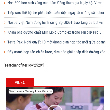
up ‘Thưởng vị hè’
Hơn 500 học sinh vùng cao Lâm Đồng tham gia Ngày hội Vươn
cao Việt Nam
Tiếp sức thế hệ trẻ phát triển toàn diện ngay từ những sân chơi
học đường
Nestlé Việt Nam đồng hành cùng Bộ GDĐT trao tặng bể bơi và
lớp dạy bơi mô hình điểm cho học sinh tại tỉnh Bắc Ninh
Khám phá dưỡng chất Milk Lipid Complex trong Friso® Pro 3
Tetra Pak: Nghị quyết 10 mở không gian hợp tác mới giữa doanh
nghiệp FDI và doanh nghiệp Việt
Đẩy mạnh hợp tác chiến lược, đưa các giải pháp dinh dưỡng vào
trường học
[searchandfilter id="2529"]
VIDEO
WordPress Gallery Free Version