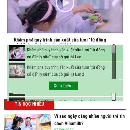
Khám phá quy trình sản xuất sữa tươi “từ đồng
cỏ đến ly sữa” của cô gái Hà Lan
Khám phá quy trình sản xuất sữa tươi “từ đồng
cỏ đến ly sữa” của cô gái Hà Lan
Khám phá quy trình sản xuất sữa tươi “từ đồng
cỏ đến ly sữa” của cô gái Hà Lan 2
FBNC - Ngành sữa hướng tới mục tiêu 3,4 tỷ lít
Xem thêm
sữa vào năm 2025
(VTC14) - Sữa ngoại, động vật sống sẽ được
TIN ĐỌC NHIỀU
miễn thuế nhập khẩu
Vì sao ngày càng nhiều người trẻ tin
chọn Vinamilk?