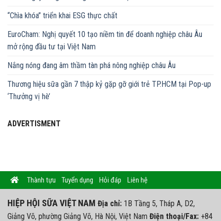
“Chìa khóa” triển khai ESG thực chất
EuroCham: Nghị quyết 10 tạo niềm tin để doanh nghiệp châu Âu
mở rộng đầu tư tại Việt Nam
Nắng nóng đang âm thầm tàn phá nông nghiệp châu Âu
Thương hiệu sữa gần 7 thập kỷ gặp gỡ giới trẻ TP.HCM tại Pop-up
‘Thưởng vị hè’
ADVERTISMENT
Thành tựu
Tuyển dụng
Hỏi đáp
Liên hệ
HIỆP HỘI SỮA VIỆT NAM
Địa chỉ:
1B Tầng 5, Tháp A, D2,
Giảng Võ, phường Giảng Võ, Hà Nội, Việt Nam
Điện thoại/Fax:
+84