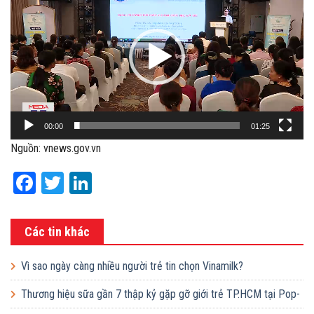
chơi
Video
00:00
01:25
Nguồn: vnews.gov.vn
Facebook
Twitter
LinkedIn
Các tin khác
Vì sao ngày càng nhiều người trẻ tin chọn Vinamilk?
Thương hiệu sữa gần 7 thập kỷ gặp gỡ giới trẻ TP.HCM tại Pop-