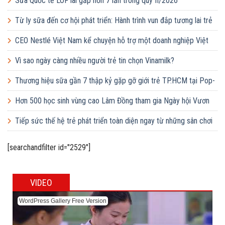
Sữa Quốc tế LOF lãi gấp hơn 7 lần trong quý II/2026
Từ ly sữa đến cơ hội phát triển: Hành trình vun đắp tương lai trẻ
em Việt của Vinamilk
CEO Nestlé Việt Nam kể chuyện hỗ trợ một doanh nghiệp Việt
tăng quy mô gấp 10 lần
Vì sao ngày càng nhiều người trẻ tin chọn Vinamilk?
Thương hiệu sữa gần 7 thập kỷ gặp gỡ giới trẻ TP.HCM tại Pop-
up ‘Thưởng vị hè’
Hơn 500 học sinh vùng cao Lâm Đồng tham gia Ngày hội Vươn
cao Việt Nam
Tiếp sức thế hệ trẻ phát triển toàn diện ngay từ những sân chơi
học đường
[searchandfilter id="2529"]
VIDEO
WordPress Gallery Free Version