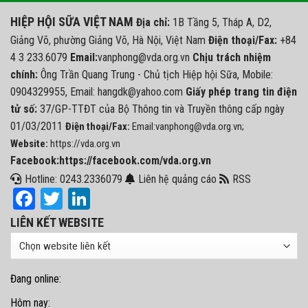
HIỆP HỘI SỮA VIỆT NAM
Địa chỉ:
1B Tầng 5, Tháp A, D2,
Giảng Võ, phường Giảng Võ, Hà Nội, Việt Nam
Điện thoại/Fax:
+84
4 3 233.6079
Email:
vanphong@vda.org.vn
Chịu trách nhiệm
chính:
Ông Trần Quang Trung - Chủ tịch Hiệp hội Sữa, Mobile:
0904329955, Email: hangdk@yahoo.com
Giấy phép trang tin điện
tử số:
37/GP-TTĐT của Bộ Thông tin và Truyền thông cấp ngày
01/03/2011
Điện thoại/Fax:
Email:vanphong@vda.org.vn;
Website:
https://vda.org.vn
Facebook:https://facebook.com/vda.org.vn
Hotline: 0243.2336079
Liên hệ quảng cáo
RSS
Facebook
Twitter
LinkedIn
LIÊN KẾT WEBSITE
Đang online:
Hôm nay: