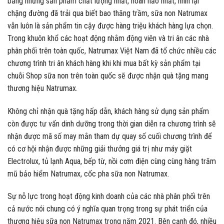
bằng những sản phẩm chất lượng nhất, hoàn hảo nhất, nhìn lại
chặng đường đã trải qua biết bao thăng trầm, sữa non Natrumax
vẫn luôn là sản phẩm tin cậy được hàng triệu khách hàng lựa chọn.
Trong khuôn khổ các hoạt động nhằm động viên và tri ân các nhà
phân phối trên toàn quốc, Natrumax Việt Nam đã tổ chức nhiều các
chương trình tri ân khách hàng khi khi mua bất kỳ sản phẩm tại
chuỗi Shop sữa non trên toàn quốc sẽ được nhận quà tặng mang
thương hiệu Natrumax.
Không chỉ nhận quà tặng hấp dẫn, khách hàng sử dụng sản phẩm
còn được tư vấn dinh dưỡng trong thời gian diễn ra chương trình sẽ
nhận được mã số may mắn tham dự quay số cuối chương trình để
có cơ hội nhận được những giải thưởng giá trị như máy giặt
Electrolux, tủ lạnh Aqua, bếp từ, nồi cơm điện cùng cùng hàng trăm
mũ bảo hiểm Natrumax, cốc pha sữa non Natrumax.
Sự nỗ lực trong hoạt động kinh doanh của các nhà phân phối trên
cả nước nói chung có ý nghĩa quan trọng trong sự phát triển của
thương hiệu sữa non Natrumax trong năm 2021. Bên cạnh đó, nhiều