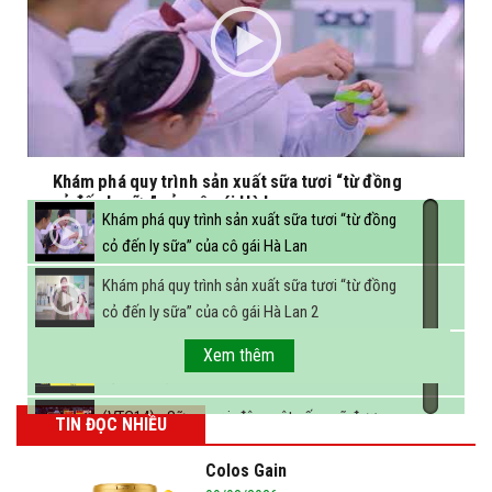
Khám phá quy trình sản xuất sữa tươi “từ đồng
cỏ đến ly sữa” của cô gái Hà Lan
Khám phá quy trình sản xuất sữa tươi “từ đồng
cỏ đến ly sữa” của cô gái Hà Lan
Khám phá quy trình sản xuất sữa tươi “từ đồng
cỏ đến ly sữa” của cô gái Hà Lan 2
FBNC - Ngành sữa hướng tới mục tiêu 3,4 tỷ lít
Xem thêm
sữa vào năm 2025
(VTC14) - Sữa ngoại, động vật sống sẽ được
TIN ĐỌC NHIỀU
miễn thuế nhập khẩu
Colos Gain