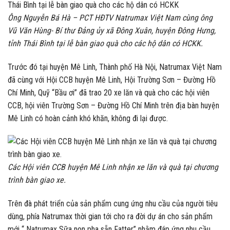
Ông Nguyễn Bá Hà – PCT HĐTV Natrumax Việt Nam cùng ông
Vũ Văn Hùng- Bí thư Đảng ủy xã Đông Xuân, huyện Đông Hưng,
tỉnh Thái Bình tại lễ bàn giao quà cho các hộ dân có HCKK.
Trước đó tại huyện Mê Linh, Thành phố Hà Nội, Natrumax Việt Nam
đã cùng với Hội CCB huyện Mê Linh, Hội Trường Sơn – Đường Hồ
Chí Minh, Quỹ “Bầu ơi” đã trao 20 xe lăn và quà cho các hội viên
CCB, hội viên Trường Sơn – Đường Hồ Chí Minh trên địa bàn huyện
Mê Linh có hoàn cảnh khó khăn, không đi lại được.
Các Hội viên CCB huyện Mê Linh nhận xe lăn và quà tại chương
trình bàn giao xe.
Trên đà phát triển của sản phẩm cung ứng nhu cầu của người tiêu
dùng, phía Natrumax thời gian tới cho ra đời dự án cho sản phẩm
mới “ Natrumax Sữa non pha sẵn Fatter” nhằm đáp ứng nhu cầu