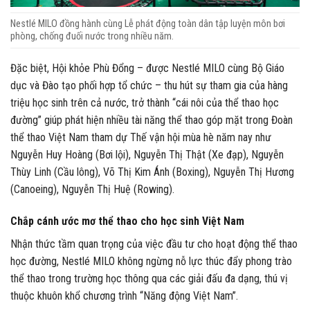
Nestlé MILO đồng hành cùng Lễ phát động toàn dân tập luyện môn bơi
phòng, chống đuối nước trong nhiều năm.
Đặc biệt, Hội khỏe Phù Đổng – được Nestlé MILO cùng Bộ Giáo
dục và Đào tạo phối hợp tổ chức – thu hút sự tham gia của hàng
triệu học sinh trên cả nước, trở thành “cái nôi của thể thao học
đường” giúp phát hiện nhiều tài năng thể thao góp mặt trong Đoàn
thể thao Việt Nam tham dự Thế vận hội mùa hè năm nay như
Nguyễn Huy Hoàng (Bơi lội), Nguyễn Thị Thật (Xe đạp), Nguyễn
Thùy Linh (Cầu lông), Võ Thị Kim Ánh (Boxing), Nguyễn Thị Hương
(Canoeing), Nguyễn Thị Huệ (Rowing).
Chắp cánh ước mơ thể thao cho học sinh Việt Nam
Nhận thức tầm quan trọng của việc đầu tư cho hoạt động thể thao
học đường, Nestlé MILO không ngừng nỗ lực thúc đẩy phong trào
thể thao trong trường học thông qua các giải đấu đa dạng, thú vị
thuộc khuôn khổ chương trình “Năng động Việt Nam”.