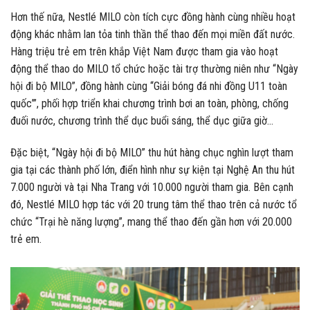
Hơn thế nữa, Nestlé MILO còn tích cực đồng hành cùng nhiều hoạt
động khác nhằm lan tỏa tinh thần thể thao đến mọi miền đất nước.
Hàng triệu trẻ em trên khắp Việt Nam được tham gia vào hoạt
động thể thao do MILO tổ chức hoặc tài trợ thường niên như “Ngày
hội đi bộ MILO”, đồng hành cùng “Giải bóng đá nhi đồng U11 toàn
quốc’”, phối hợp triển khai chương trình bơi an toàn, phòng, chống
đuối nước, chương trình thể dục buổi sáng, thể dục giữa giờ…
Đặc biệt, “Ngày hội đi bộ MILO” thu hút hàng chục nghìn lượt tham
gia tại các thành phố lớn, điển hình như sự kiện tại Nghệ An thu hút
7.000 người và tại Nha Trang với 10.000 người tham gia. Bên cạnh
đó, Nestlé MILO hợp tác với 20 trung tâm thể thao trên cả nước tổ
chức “Trại hè năng lượng”, mang thể thao đến gần hơn với 20.000
trẻ em.