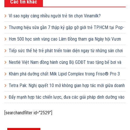
Các tin khác
Vì sao ngày càng nhiều người trẻ tin chọn Vinamilk?
Thương hiệu sữa gần 7 thập kỷ gặp gỡ giới trẻ TP.HCM tại Pop-
up ‘Thưởng vị hè’
Hơn 500 học sinh vùng cao Lâm Đồng tham gia Ngày hội Vươn
cao Việt Nam
Tiếp sức thế hệ trẻ phát triển toàn diện ngay từ những sân chơi
học đường
Nestlé Việt Nam đồng hành cùng Bộ GDĐT trao tặng bể bơi và
lớp dạy bơi mô hình điểm cho học sinh tại tỉnh Bắc Ninh
Khám phá dưỡng chất Milk Lipid Complex trong Friso® Pro 3
Tetra Pak: Nghị quyết 10 mở không gian hợp tác mới giữa doanh
nghiệp FDI và doanh nghiệp Việt
Đẩy mạnh hợp tác chiến lược, đưa các giải pháp dinh dưỡng vào
trường học
[searchandfilter id="2529"]