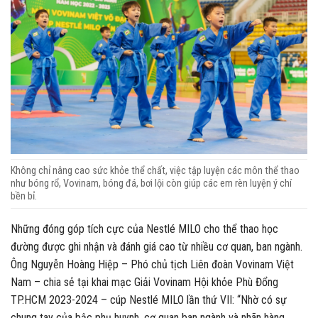
Không chỉ nâng cao sức khỏe thể chất, việc tập luyện các môn thể thao
như bóng rổ, Vovinam, bóng đá, bơi lội còn giúp các em rèn luyện ý chí
bền bỉ.
Những đóng góp tích cực của Nestlé MILO cho thể thao học
đường được ghi nhận và đánh giá cao từ nhiều cơ quan, ban ngành.
Ông Nguyễn Hoàng Hiệp – Phó chủ tịch Liên đoàn Vovinam Việt
Nam – chia sẻ tại khai mạc Giải Vovinam Hội khỏe Phù Đổng
TP.HCM 2023-2024 – cúp Nestlé MILO lần thứ VII: “Nhờ có sự
chung tay của bậc phụ huynh, cơ quan ban ngành và nhãn hàng