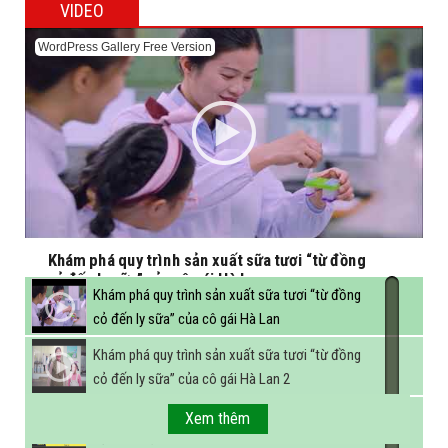
VIDEO
WordPress Gallery Free Version
Khám phá quy trình sản xuất sữa tươi “từ đồng
cỏ đến ly sữa” của cô gái Hà Lan
Khám phá quy trình sản xuất sữa tươi “từ đồng
cỏ đến ly sữa” của cô gái Hà Lan
Khám phá quy trình sản xuất sữa tươi “từ đồng
cỏ đến ly sữa” của cô gái Hà Lan 2
FBNC - Ngành sữa hướng tới mục tiêu 3,4 tỷ lít
Xem thêm
sữa vào năm 2025