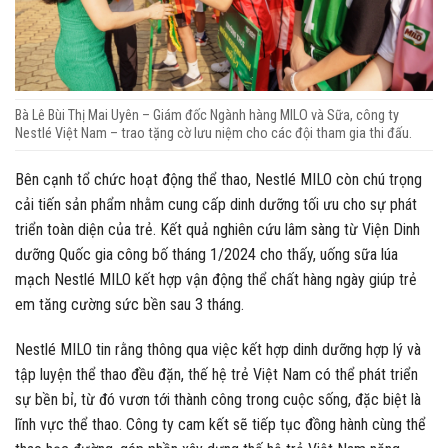
Bà Lê Bùi Thị Mai Uyên – Giám đốc Ngành hàng MILO và Sữa, công ty
Nestlé Việt Nam – trao tặng cờ lưu niệm cho các đội tham gia thi đấu.
Bên cạnh tổ chức hoạt động thể thao, Nestlé MILO còn chú trọng
cải tiến sản phẩm nhằm cung cấp dinh dưỡng tối ưu cho sự phát
triển toàn diện của trẻ. Kết quả nghiên cứu lâm sàng từ Viện Dinh
dưỡng Quốc gia công bố tháng 1/2024 cho thấy, uống sữa lúa
mạch Nestlé MILO kết hợp vận động thể chất hàng ngày giúp trẻ
em tăng cường sức bền sau 3 tháng.
Nestlé MILO tin rằng thông qua việc kết hợp dinh dưỡng hợp lý và
tập luyện thể thao đều đặn, thế hệ trẻ Việt Nam có thể phát triển
sự bền bỉ, từ đó vươn tới thành công trong cuộc sống, đặc biệt là
lĩnh vực thể thao. Công ty cam kết sẽ tiếp tục đồng hành cùng thể