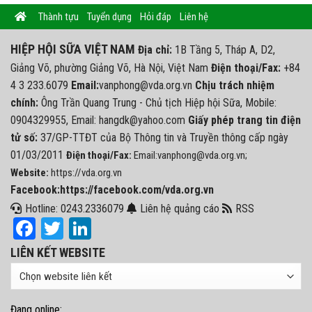
Thành tựu
Tuyển dụng
Hỏi đáp
Liên hệ
HIỆP HỘI SỮA VIỆT NAM
Địa chỉ:
1B Tầng 5, Tháp A, D2,
Giảng Võ, phường Giảng Võ, Hà Nội, Việt Nam
Điện thoại/Fax:
+84
4 3 233.6079
Email:
vanphong@vda.org.vn
Chịu trách nhiệm
chính:
Ông Trần Quang Trung - Chủ tịch Hiệp hội Sữa, Mobile:
0904329955, Email: hangdk@yahoo.com
Giấy phép trang tin điện
tử số:
37/GP-TTĐT của Bộ Thông tin và Truyền thông cấp ngày
01/03/2011
Điện thoại/Fax:
Email:vanphong@vda.org.vn;
Website:
https://vda.org.vn
Facebook:https://facebook.com/vda.org.vn
Hotline: 0243.2336079
Liên hệ quảng cáo
RSS
Facebook
Twitter
LinkedIn
LIÊN KẾT WEBSITE
Đang online: